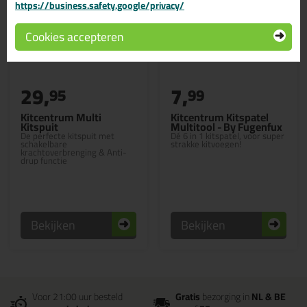
https://business.safety.google/privacy/
Cookies accepteren
29,
7,
95
99
Kitcentrum Multi
Kitcentrum Kitspatel
Kitspuit
Multitool - By Fugenfux
De perfecte kitspuit met
Dé 6 in 1 kitspatel, voor super
schakelbare
strakke kitvoegen!
krachtoverbrenging & Anti-
drup functie
Bekijken
Bekijken
Voor 21:00 uur besteld
Gratis
bezorging in
NL & BE