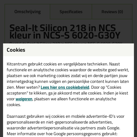
Omschrijving
Specificaties
Reviews (0)
Seal-It Silicon 218 in NCS
kleur in NCS-S 6020-G30Y
Bestel de Seal-It Silicon 218 in NCS kleur in NCS-S 6020-G30Y
Cookies
vandaag nog! Vandaag besteld = morgen in huis.
Wil je meer weten over de toepassing en kenmerken van dit
Kitcentrum gebruikt cookies en vergelijkbare technieken. Naast
product?
Lees alles over dit product >
functionele en analytische cookies waardoor de website goed werkt,
plaatsen we ook marketing cookies zodat wij en derde partijen jouw
internetgedrag kunnen volgen en persoonlijke content kunnen laten
zien. Meer weten?
Lees hier ons cookiebeleid
. Door op "Cookies
accepteren" te klikken, ga je akkoord met alle cookies. Indien je kiest
Gerelateerde producten
voor
weigeren
, plaatsen we alleen functionele en analytische
cookies.
Daarnaast gebruiken wij cookies en mobiele advertentie-ID’s voor
gepersonaliseerde en niet-gepersonaliseerde advertenties,
waaronder advertentiepersonalisatie via partners zoals Google.
Meer informatie over hoe Google persoonsgegevens gebruikt: