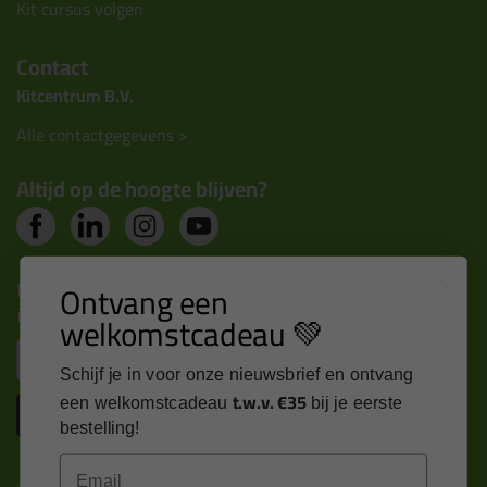
Kit cursus volgen
Contact
Kitcentrum B.V.
Alle contactgegevens >
Altijd op de hoogte blijven?
Nieuws, tips en exclusieve deals rechtstreeks in je
Ontvang een
inbox
welkomstcadeau 💚
Email
Schijf je in voor onze nieuwsbrief en ontvang
t.w.v. €35
een welkomstcadeau
bij je eerste
Inschrijven
bestelling!
Email
Kitcentrum is trots op: