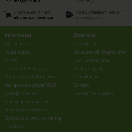
morgen in huis
vanaf
75,-
Grootste assortiment
PostNL afhaalpunt: kies zelf
uit voorraad leverbaar
wanneer je afhaalt
Informatie
Over ons
Tips en tricks
Wie wij zijn?
Keuzehulpen
Vacatures bij kitcentrum.nl
Acties
Over Kitcentrum.nl
Levertijd & Bezorging
Maatschappelijk
Retourneren & Annuleren
Winkelmand
Veel gestelde vragen (FAQ)
Contact
Bestelprocedure
Leverancier worden?
Algemene voorwaarden
Kitcentrum berichten
Cookies & privacy verklaring
Disclaimer