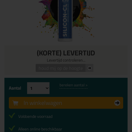
(KORTE) LEVERTIJD
Levertijd controleren...
houd mij op de hoogte
bereken aantal >
Aantal
In winkelwagen
Voldoende voorraad
Alleen online beschikbaar