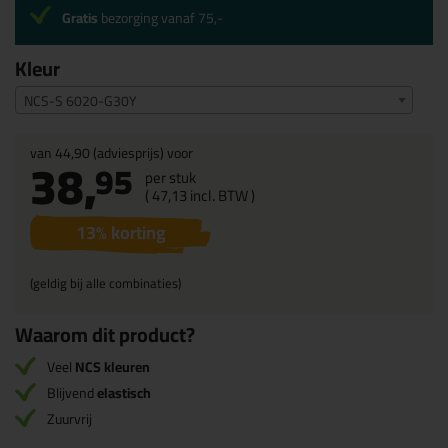
Gratis
bezorging vanaf 75,-
Kleur
NCS-S 6020-G30Y
van
44,90
(adviesprijs) voor
38,
95
per stuk
(
47,
13
incl. BTW )
13
% korting
(geldig bij alle combinaties)
Waarom dit product?
Veel
NCS kleuren
Blijvend
elastisch
Zuurvrij