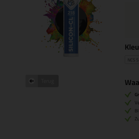
Kleu
NCS S
Waa
Terug
Gr
V
Bl
Zu