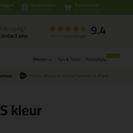
nloggen
Bestelstatus
0 producten
ccount
controleren
in winkelwagen
9.4
Hulp nodig?
Contact ons
16.431 beoordelingen
Merken
Tips & Tricks
Keuzehulp
verbaar
PostNL afhaalpunt: kies zelf wanneer je afhaalt
CS kleur