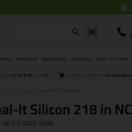
I
a
onenkit
Montagekit
Beglazingskit
Purschuim
Gevel- & Vloerkit
zorging
in NL & BE
vanaf
75,-
Grootste assortiment
uit voorraad le
con 218 in NCS kleur
Kleur: NCS S 5020-Y40R
al-It Silicon 218 in N
r:
NCS S 5020-Y40R