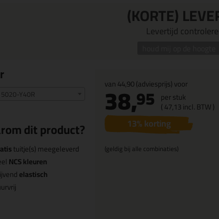
(KORTE) LEVE
Levertijd controleren
houd mij op de hoogte
r
van
44,90
(adviesprijs) voor
38,
95
 5020-Y40R
per stuk
(
47,
13
incl. BTW )
13
% korting
rom dit product?
atis
tuitje(s) meegeleverd
(geldig bij alle combinaties)
eel
NCS kleuren
ijvend
elastisch
urvrij