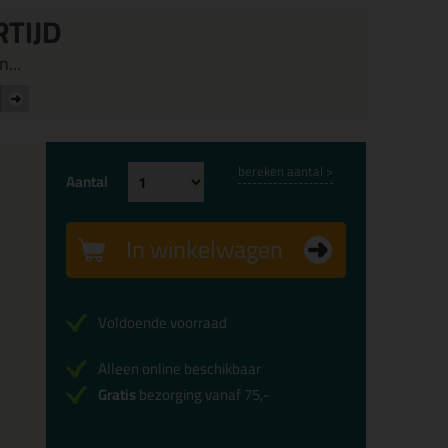
RTIJD
...
bereken aantal >
Aantal
In winkelwagen
Voldoende voorraad
Alleen online beschikbaar
Gratis
bezorging vanaf 75,-