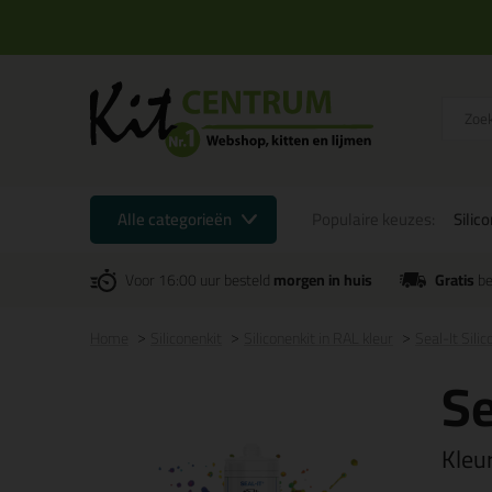
Alle categorieën
Populaire keuzes:
Silic
Voor 16:00 uur besteld
morgen in huis
Gratis
be
Home
Siliconenkit
Siliconenkit in RAL kleur
Seal-It Sili
Se
Kleu