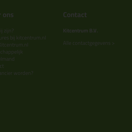
 ons
Contact
j zijn?
Kitcentrum B.V.
res bij kitcentrum.nl
Alle contactgegevens >
Kitcentrum.nl
chappelijk
elmand
ct
ancier worden?