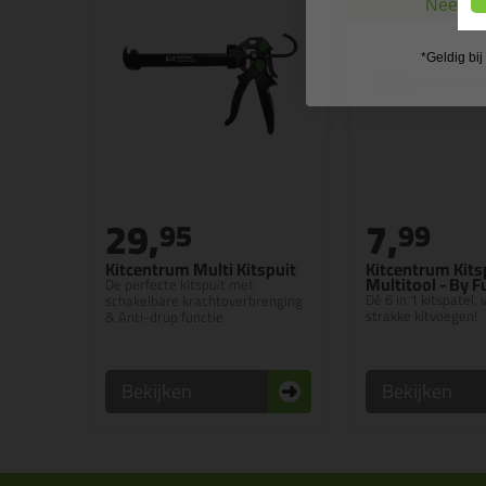
Nee, ik
*Geldig bi
29,
7,
95
99
Kitcentrum Multi Kitspuit
Kitcentrum Kits
Multitool - By 
De perfecte kitspuit met
Dé 6 in 1 kitspatel,
schakelbare krachtoverbrenging
strakke kitvoegen!
& Anti-drup functie
Bekijken
Bekijken