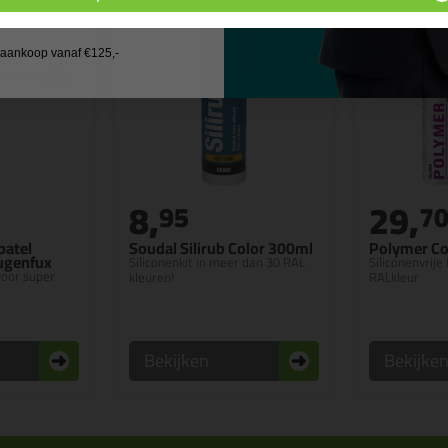
 wil geen cadeau
j aankoop vanaf €125,-
8,
29,
95
7
patel
Soudal Silirub Color 300ml
Polymer Co
Fugenfux
Siliconenkit in meer dan 30 RAL
Siliconenvrije 
 voor super
kleuren!
RALkleur
Bekijken
Bekijke