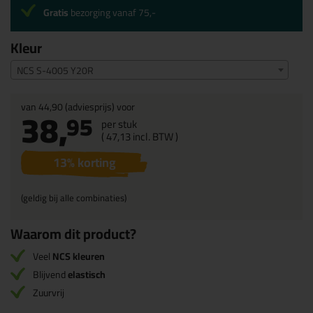
Gratis
bezorging vanaf 75,-
Kleur
NCS S-4005 Y20R
van
44,90
(adviesprijs) voor
38,
95
per stuk
(
47,
13
incl. BTW )
13
% korting
(geldig bij alle combinaties)
Waarom dit product?
Veel
NCS kleuren
Blijvend
elastisch
Zuurvrij