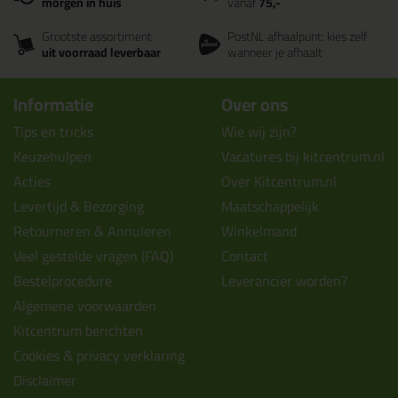
morgen in huis
vanaf
75,-
Grootste assortiment
PostNL afhaalpunt: kies zelf
uit voorraad leverbaar
wanneer je afhaalt
Informatie
Over ons
Tips en tricks
Wie wij zijn?
Keuzehulpen
Vacatures bij kitcentrum.nl
Acties
Over Kitcentrum.nl
Levertijd & Bezorging
Maatschappelijk
Retourneren & Annuleren
Winkelmand
Veel gestelde vragen (FAQ)
Contact
Bestelprocedure
Leverancier worden?
Algemene voorwaarden
Kitcentrum berichten
Cookies & privacy verklaring
Disclaimer