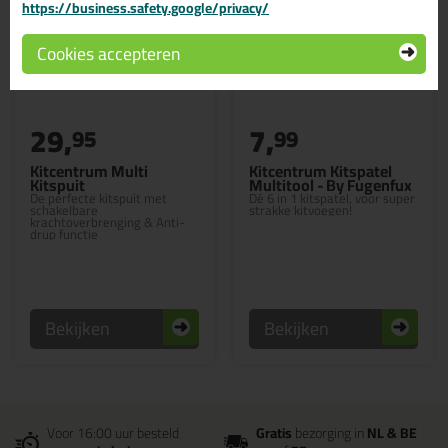
https://business.safety.google/privacy/
Cookies accepteren
29,
7,
95
99
Kitcentrum Multi
Kitcentrum Kitspatel
Kitspuit
Multitool - By Fugenfux
De perfecte kitspuit met
Dé 6 in 1 kitspatel, voor super
schakelbare
strakke kitvoegen!
krachtoverbrenging & Anti-
drup functie
Bekijken
Bekijken
Voor 16:00 uur besteld
Gratis
bezorging in
NL & BE