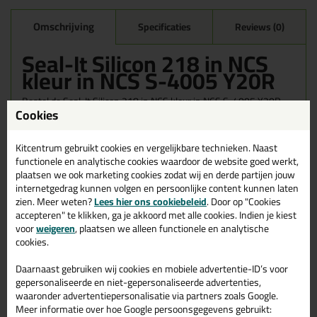
Omschrijving
Specificaties
Reviews (0)
Seal-It Silicon 218 in NCS
kleur in NCS S-4005 Y20R
Bestel de Seal-It Silicon 218 in NCS kleur in NCS S-4005 Y20R
Cookies
vandaag nog! Vandaag besteld = morgen in huis.
Wil je meer weten over de toepassing en kenmerken van dit
Kitcentrum gebruikt cookies en vergelijkbare technieken. Naast
product?
Lees alles over dit product >
functionele en analytische cookies waardoor de website goed werkt,
plaatsen we ook marketing cookies zodat wij en derde partijen jouw
internetgedrag kunnen volgen en persoonlijke content kunnen laten
zien. Meer weten?
Lees hier ons cookiebeleid
. Door op "Cookies
accepteren" te klikken, ga je akkoord met alle cookies. Indien je kiest
Gerelateerde producten
voor
weigeren
, plaatsen we alleen functionele en analytische
cookies.
Daarnaast gebruiken wij cookies en mobiele advertentie-ID’s voor
gepersonaliseerde en niet-gepersonaliseerde advertenties,
waaronder advertentiepersonalisatie via partners zoals Google.
Meer informatie over hoe Google persoonsgegevens gebruikt: