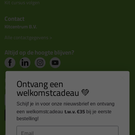
Kit cursus volgen
Contact
Kitcentrum B.V.
Alle contactgegevens >
Altijd op de hoogte blijven?
Nieuws, tips en exclusieve deals rechtstreeks in je
Ontvang een
inbox
welkomstcadeau 💚
Email
Schijf je in voor onze nieuwsbrief en ontvang
t.w.v. €35
een welkomstcadeau
bij je eerste
Inschrijven
bestelling!
Email
Kitcentrum is trots op: