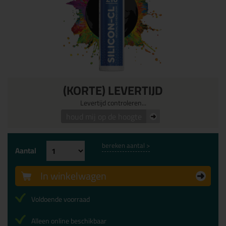
(KORTE) LEVERTIJD
Levertijd controleren...
houd mij op de hoogte
bereken aantal >
Aantal
In winkelwagen
Voldoende voorraad
Alleen online beschikbaar