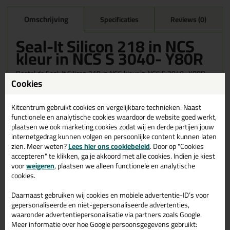
Omschrijving
Specificaties
Reviews (0)
Seal-It Silicon 218 in NCS
kleur in NCS S 3040- Y80R
Bestel de Seal-It Silicon 218 in NCS kleur in NCS S 3040- Y80R
Cookies
vandaag nog! Vandaag besteld = morgen in huis.
Wil je meer weten over de toepassing en kenmerken van dit
Kitcentrum gebruikt cookies en vergelijkbare technieken. Naast
product?
Lees alles over dit product >
functionele en analytische cookies waardoor de website goed werkt,
plaatsen we ook marketing cookies zodat wij en derde partijen jouw
internetgedrag kunnen volgen en persoonlijke content kunnen laten
zien. Meer weten?
Lees hier ons cookiebeleid
. Door op "Cookies
accepteren" te klikken, ga je akkoord met alle cookies. Indien je kiest
Gerelateerde producten
voor
weigeren
, plaatsen we alleen functionele en analytische
cookies.
Daarnaast gebruiken wij cookies en mobiele advertentie-ID’s voor
gepersonaliseerde en niet-gepersonaliseerde advertenties,
waaronder advertentiepersonalisatie via partners zoals Google.
Meer informatie over hoe Google persoonsgegevens gebruikt: