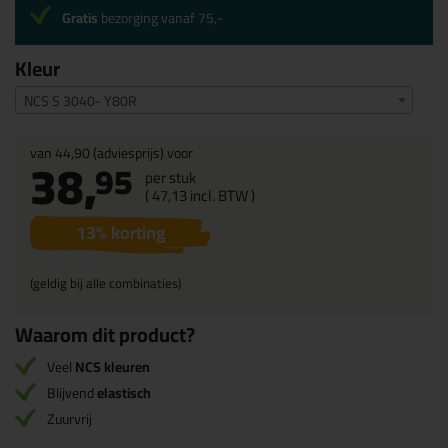
Gratis
bezorging vanaf 75,-
Kleur
NCS S 3040- Y80R
van
44,90
(adviesprijs) voor
38,
95
per stuk
(
47,
13
incl. BTW )
13
% korting
(geldig bij alle combinaties)
Waarom dit product?
Veel
NCS kleuren
Blijvend
elastisch
Zuurvrij