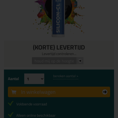
(KORTE) LEVERTIJD
Levertijd controleren...
houd mij op de hoogte
bereken aantal >
Aantal
In winkelwagen
Voldoende voorraad
Alleen online beschikbaar