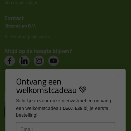
Kit cursus volgen
Contact
Kitcentrum B.V.
Alle contactgegevens >
Altijd op de hoogte blijven?
Nieuws, tips en exclusieve deals rechtstreeks in je
Ontvang een
inbox
welkomstcadeau 💚
Email
Schijf je in voor onze nieuwsbrief en ontvang
t.w.v. €35
een welkomstcadeau
bij je eerste
Inschrijven
bestelling!
Email
Kitcentrum is trots op: