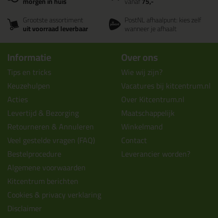
morgen in huis
vanaf
75,-
Grootste assortiment
PostNL afhaalpunt: kies zelf
uit voorraad leverbaar
wanneer je afhaalt
Informatie
Over ons
Tips en tricks
Wie wij zijn?
Keuzehulpen
Vacatures bij kitcentrum.nl
Acties
Over Kitcentrum.nl
Levertijd & Bezorging
Maatschappelijk
Retourneren & Annuleren
Winkelmand
Veel gestelde vragen (FAQ)
Contact
Bestelprocedure
Leverancier worden?
Algemene voorwaarden
Kitcentrum berichten
Cookies & privacy verklaring
Disclaimer