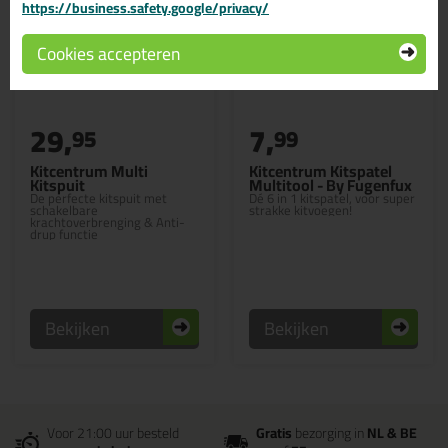
https://business.safety.google/privacy/
Cookies accepteren
29,
7,
95
99
Kitcentrum Multi
Kitcentrum Kitspatel
Kitspuit
Multitool - By Fugenfux
De perfecte kitspuit met
Dé 6 in 1 kitspatel, voor super
schakelbare
strakke kitvoegen!
krachtoverbrenging & Anti-
drup functie
Bekijken
Bekijken
Voor 21:00 uur besteld
Gratis
bezorging in
NL & BE