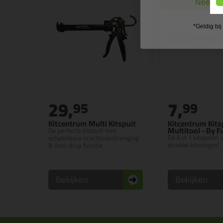
Nee, ik
*Geldig bi
29,
7,
95
99
Kitcentrum Multi Kitspuit
Kitcentrum Kits
Multitool - By 
De perfecte kitspuit met
Dé 6 in 1 kitspatel,
schakelbare krachtoverbrenging
strakke kitvoegen!
& Anti-drup functie
Bekijken
Bekijken