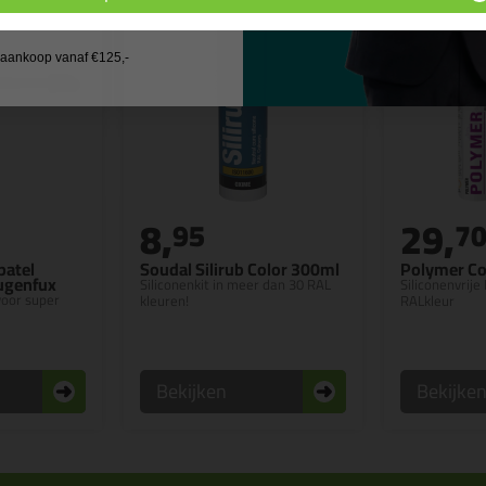
 wil geen cadeau
j aankoop vanaf €125,-
8,
29,
95
7
patel
Soudal Silirub Color 300ml
Polymer Co
Fugenfux
Siliconenkit in meer dan 30 RAL
Siliconenvrije 
 voor super
kleuren!
RALkleur
Bekijken
Bekijke