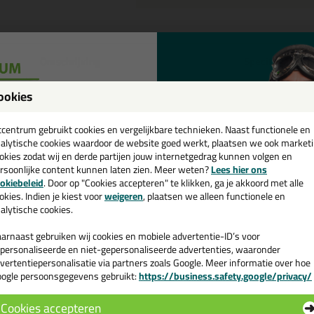
Omschrijving
Specificaties
eal-It Silicon 218 in NCS kleur 
ookies
een
tel de Seal-It Silicon 218 in NCS kleur in NCS S 3010-G50Y vandaag nog
cadeau 💚
tcentrum gebruikt cookies en vergelijkbare technieken. Naast functionele en
alytische cookies waardoor de website goed werkt, plaatsen we ook market
okies zodat wij en derde partijen jouw internetgedrag kunnen volgen en
 je meer weten over de toepassing en kenmerken van dit product?
Lees 
rsoonlijke content kunnen laten zien. Meer weten?
Lees hier ons
e nieuwsbrief en ontvang een
okiebeleid
. Door op "Cookies accepteren" te klikken, ga je akkoord met alle
v. €35,-
bij je eerste bestelling!
okies. Indien je kiest voor
weigeren
, plaatsen we alleen functionele en
alytische cookies.
n
arnaast gebruiken wij cookies en mobiele advertentie-ID’s voor
personaliseerde en niet-gepersonaliseerde advertenties, waaronder
vertentiepersonalisatie via partners zoals Google. Meer informatie over hoe
ogle persoonsgegevens gebruikt:
https://business.safety.google/privacy/
 de actiecode ›
Cookies accepteren