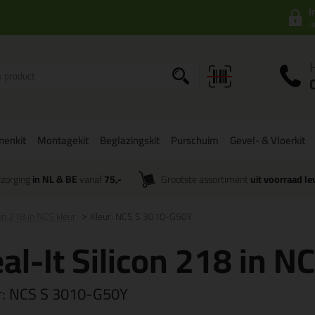
I
a
onenkit
Montagekit
Beglazingskit
Purschuim
Gevel- & Vloerkit
zorging
in NL & BE
vanaf
75,-
Grootste assortiment
uit voorraad le
con 218 in NCS kleur
Kleur: NCS S 3010-G50Y
al-It Silicon 218 in N
r:
NCS S 3010-G50Y