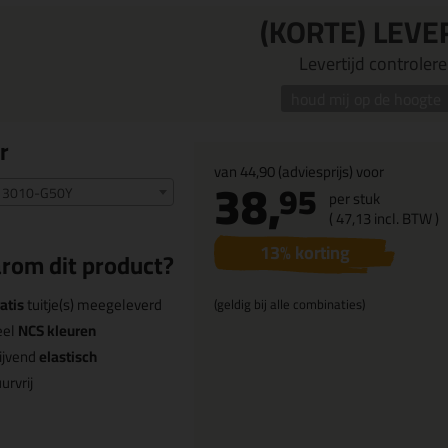
(KORTE) LEVE
Levertijd controleren
houd mij op de hoogte
r
van
44,90
(adviesprijs) voor
38,
95
 3010-G50Y
per stuk
(
47,
13
incl. BTW )
13
% korting
rom dit product?
atis
tuitje(s) meegeleverd
(geldig bij alle combinaties)
eel
NCS kleuren
ijvend
elastisch
urvrij