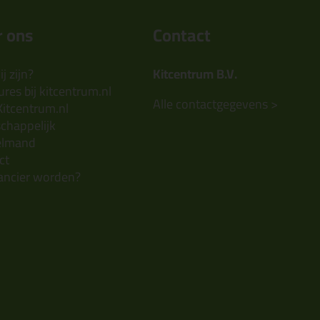
 ons
Contact
j zijn?
Kitcentrum B.V.
res bij kitcentrum.nl
Alle contactgegevens >
Kitcentrum.nl
chappelijk
elmand
ct
ancier worden?