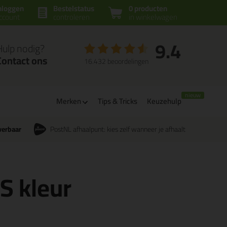
nloggen
Bestelstatus
0 producten
ccount
controleren
in winkelwagen
9.4
Hulp nodig?
Contact ons
16.432 beoordelingen
Merken
Tips & Tricks
Keuzehulp
verbaar
PostNL afhaalpunt: kies zelf wanneer je afhaalt
CS kleur