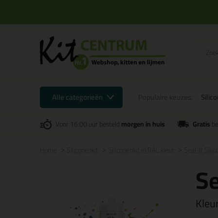
Alle categorieën
Populaire keuzes:
Silic
Voor 16:00 uur besteld
morgen in huis
Gratis
be
Home
Siliconenkit
Siliconenkit in RAL kleur
Seal-It Sili
Se
Kleu