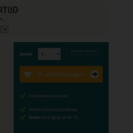
RTIJD
...
bereken aantal >
Aantal
In winkelwagen
Voldoende voorraad
Alleen online beschikbaar
Gratis
bezorging vanaf 75,-