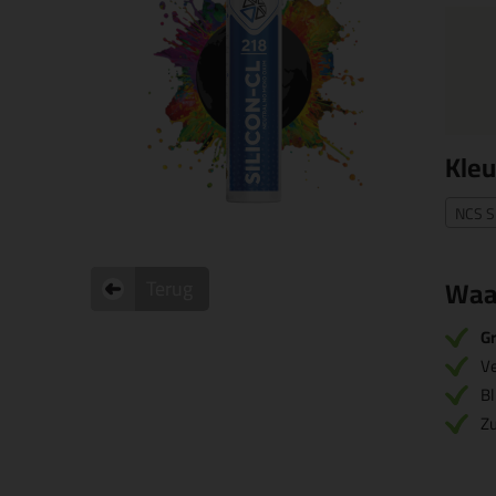
Kleu
NCS S
Waa
Terug
Gr
V
Bl
Zu