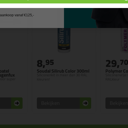
 wil geen cadeau
j aankoop vanaf €125,-
8,
29,
95
7
patel
Soudal Silirub Color 300ml
Polymer Co
Fugenfux
Siliconenkit in meer dan 30 RAL
Siliconenvrije 
 voor super
kleuren!
RALkleur
Bekijken
Bekijke