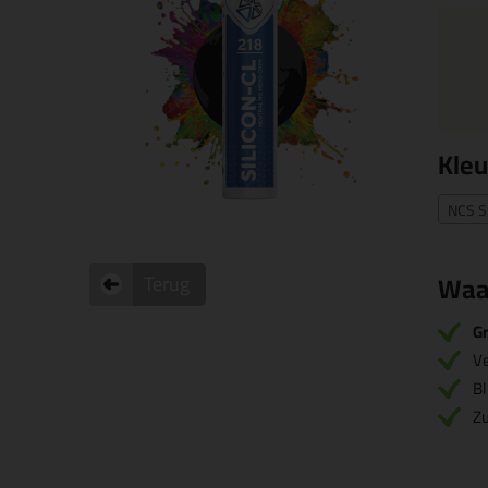
Kleu
NCS S
Waa
Terug
Gr
V
Bl
Zu