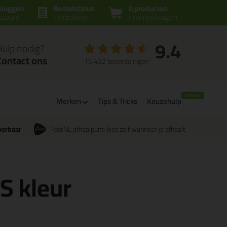
nloggen
Bestelstatus
0 producten
ccount
controleren
in winkelwagen
9.4
Hulp nodig?
Contact ons
16.432 beoordelingen
Merken
Tips & Tricks
Keuzehulp
verbaar
PostNL afhaalpunt: kies zelf wanneer je afhaalt
CS kleur