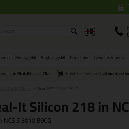
I
a
onenkit
Montagekit
Beglazingskit
Purschuim
Gevel- & Vloerkit
zorging
in NL & BE
vanaf
75,-
Grootste assortiment
uit voorraad le
con 218 in NCS kleur
Kleur: NCS S 3010 B90G
al-It Silicon 218 in N
r:
NCS S 3010 B90G