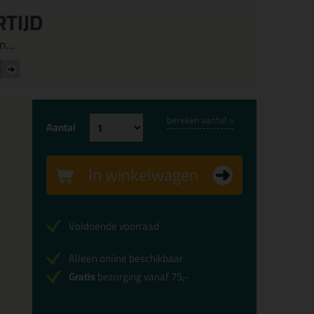
RTIJD
...
bereken aantal >
Aantal
In winkelwagen
Voldoende voorraad
Alleen online beschikbaar
Gratis
bezorging vanaf 75,-