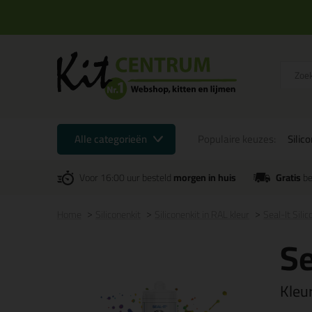
Alle categorieën
Populaire keuzes:
Silic
Voor 16:00 uur besteld
morgen in huis
Gratis
be
Home
Siliconenkit
Siliconenkit in RAL kleur
Seal-It Sili
Se
Kleu