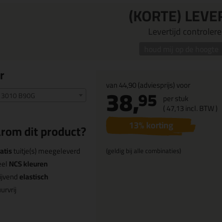
(KORTE) LEVE
Levertijd controleren
houd mij op de hoogte
r
van
44,90
(adviesprijs) voor
38,
95
 3010 B90G
per stuk
(
47,
13
incl. BTW )
13
% korting
rom dit product?
atis
tuitje(s) meegeleverd
(geldig bij alle combinaties)
eel
NCS kleuren
ijvend
elastisch
urvrij