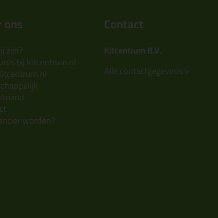
 ons
Contact
j zijn?
Kitcentrum B.V.
res bij kitcentrum.nl
Alle contactgegevens >
Kitcentrum.nl
chappelijk
elmand
ct
ancier worden?