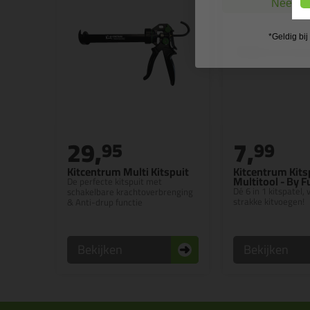
Nee, ik
*Geldig bi
29,
7,
95
99
Kitcentrum Multi Kitspuit
Kitcentrum Kits
Multitool - By 
De perfecte kitspuit met
Dé 6 in 1 kitspatel,
schakelbare krachtoverbrenging
strakke kitvoegen!
& Anti-drup functie
Bekijken
Bekijken