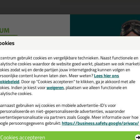
Omschrijving
Specificaties
eal-It Silicon 218 in NCS kleur i
ookies
een
tel de Seal-It Silicon 218 in NCS kleur in NCS S 3010 B90G vandaag nog
cadeau 💚
tcentrum gebruikt cookies en vergelijkbare technieken. Naast functionele en
alytische cookies waardoor de website goed werkt, plaatsen we ook market
okies zodat wij en derde partijen jouw internetgedrag kunnen volgen en
 je meer weten over de toepassing en kenmerken van dit product?
Lees 
rsoonlijke content kunnen laten zien. Meer weten?
Lees hier ons
e nieuwsbrief en ontvang een
okiebeleid
. Door op "Cookies accepteren" te klikken, ga je akkoord met alle
v. €35,-
bij je eerste bestelling!
okies. Indien je kiest voor
weigeren
, plaatsen we alleen functionele en
alytische cookies.
n
arnaast gebruiken wij cookies en mobiele advertentie-ID’s voor
personaliseerde en niet-gepersonaliseerde advertenties, waaronder
vertentiepersonalisatie via partners zoals Google. Meer informatie over hoe
ogle persoonsgegevens gebruikt:
https://business.safety.google/privacy/
 de actiecode ›
Cookies accepteren