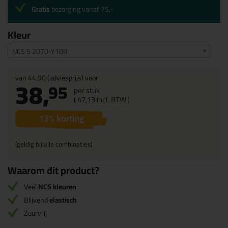
Gratis
bezorging vanaf 75,-
Kleur
NCS S 2070-Y10R
van
44,90
(adviesprijs) voor
38,
95
per stuk
(
47,
13
incl. BTW )
13
% korting
(geldig bij alle combinaties)
Waarom dit product?
Veel
NCS kleuren
Blijvend
elastisch
Zuurvrij