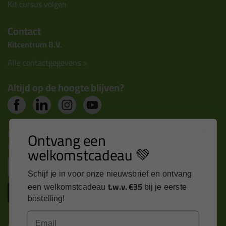
Kit cursus volgen
Contact
Kitcentrum B.V.
Alle contactgegevens >
Altijd op de hoogte blijven?
Nieuws, tips en exclusieve deals rechtstreeks in je
Ontvang een
inbox
welkomstcadeau 💚
Email
Schijf je in voor onze nieuwsbrief en ontvang
t.w.v. €35
een welkomstcadeau
bij je eerste
Inschrijven
bestelling!
Email
Kitcentrum is trots op: