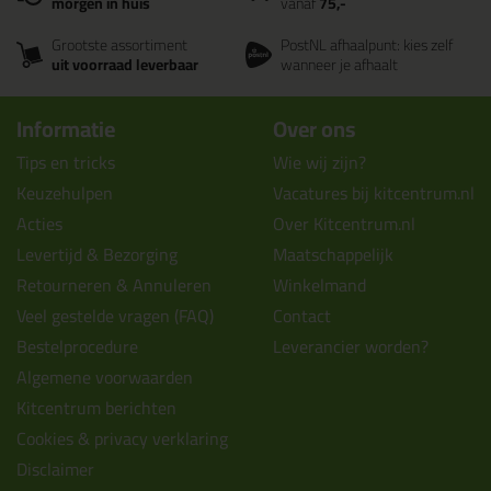
morgen in huis
vanaf
75,-
Grootste assortiment
PostNL afhaalpunt: kies zelf
uit voorraad leverbaar
wanneer je afhaalt
Informatie
Over ons
Tips en tricks
Wie wij zijn?
Keuzehulpen
Vacatures bij kitcentrum.nl
Acties
Over Kitcentrum.nl
Levertijd & Bezorging
Maatschappelijk
Retourneren & Annuleren
Winkelmand
Veel gestelde vragen (FAQ)
Contact
Bestelprocedure
Leverancier worden?
Algemene voorwaarden
Kitcentrum berichten
Cookies & privacy verklaring
Disclaimer