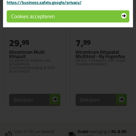
https://business.safety.google/privacy/
Cookies accepteren
29,
7,
95
99
Kitcentrum Multi
Kitcentrum Kitspatel
Kitspuit
Multitool - By Fugenfux
De perfecte kitspuit met
Dé 6 in 1 kitspatel, voor super
schakelbare
strakke kitvoegen!
krachtoverbrenging & Anti-
drup functie
Bekijken
Bekijken
Voor 21:00 uur besteld
Gratis
bezorging in
NL & BE