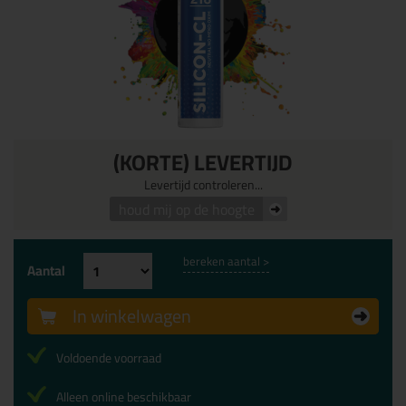
(KORTE) LEVERTIJD
Levertijd controleren...
houd mij op de hoogte
bereken aantal >
Aantal
In winkelwagen
Voldoende voorraad
Alleen online beschikbaar