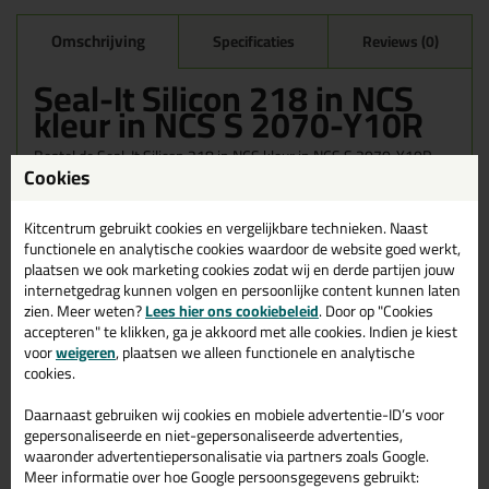
Omschrijving
Specificaties
Reviews (0)
Seal-It Silicon 218 in NCS
kleur in NCS S 2070-Y10R
Bestel de Seal-It Silicon 218 in NCS kleur in NCS S 2070-Y10R
Cookies
vandaag nog! Vandaag besteld = morgen in huis.
Wil je meer weten over de toepassing en kenmerken van dit
Kitcentrum gebruikt cookies en vergelijkbare technieken. Naast
product?
Lees alles over dit product >
functionele en analytische cookies waardoor de website goed werkt,
plaatsen we ook marketing cookies zodat wij en derde partijen jouw
internetgedrag kunnen volgen en persoonlijke content kunnen laten
zien. Meer weten?
Lees hier ons cookiebeleid
. Door op "Cookies
accepteren" te klikken, ga je akkoord met alle cookies. Indien je kiest
Gerelateerde producten
voor
weigeren
, plaatsen we alleen functionele en analytische
cookies.
Daarnaast gebruiken wij cookies en mobiele advertentie-ID’s voor
gepersonaliseerde en niet-gepersonaliseerde advertenties,
waaronder advertentiepersonalisatie via partners zoals Google.
Meer informatie over hoe Google persoonsgegevens gebruikt: