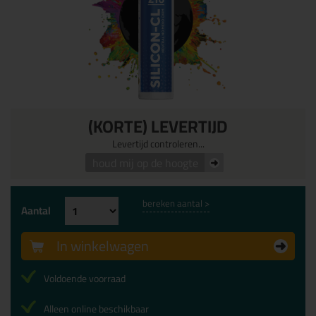
(KORTE) LEVERTIJD
Levertijd controleren...
houd mij op de hoogte
bereken aantal >
Aantal
In winkelwagen
Voldoende voorraad
Alleen online beschikbaar