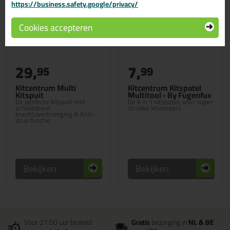
https://business.safety.google/privacy/
Cookies accepteren
29,
7,
95
99
Kitcentrum Multi
Kitcentrum Kitspatel
Kitspuit
Multitool - By Fugenfux
De perfecte kitspuit met
Dé 6 in 1 kitspatel, voor super
schakelbare
strakke kitvoegen!
krachtoverbrenging & Anti-
drup functie
Bekijken
Bekijken
Voor 21:00 uur besteld
Gratis
bezorging in
NL & BE