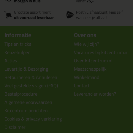
morgen in huis
vanaf
75,-
Grootste assortiment
PostNL afhaalpunt: kies zelf
uit voorraad leverbaar
wanneer je afhaalt
Informatie
Over ons
Tips en tricks
Wie wij zijn?
Keuzehulpen
Vacatures bij kitcentrum.nl
Acties
Over Kitcentrum.nl
Levertijd & Bezorging
Maatschappelijk
Retourneren & Annuleren
Winkelmand
Veel gestelde vragen (FAQ)
Contact
Bestelprocedure
Leverancier worden?
Algemene voorwaarden
Kitcentrum berichten
Cookies & privacy verklaring
Disclaimer