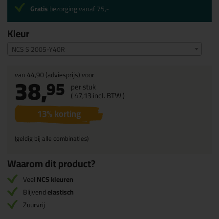
Gratis
bezorging vanaf 75,-
Kleur
NCS S 2005-Y40R
van
44,90
(adviesprijs) voor
38,
95
per stuk
(
47,
13
incl. BTW )
13
% korting
(geldig bij alle combinaties)
Waarom dit product?
Veel
NCS kleuren
Blijvend
elastisch
Zuurvrij