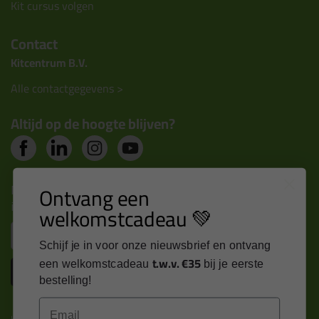
Kit cursus volgen
Contact
Kitcentrum B.V.
Alle contactgegevens >
Altijd op de hoogte blijven?
Nieuws, tips en exclusieve deals rechtstreeks in je
Ontvang een
inbox
welkomstcadeau 💚
Email
Schijf je in voor onze nieuwsbrief en ontvang
t.w.v. €35
een welkomstcadeau
bij je eerste
Inschrijven
bestelling!
Email
Kitcentrum is trots op: