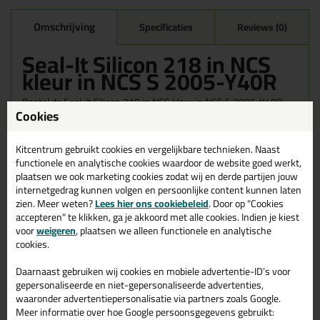
Omschrijving
Specificaties
Reviews (0)
Seal-It Silicon 218 in NCS
kleur in NCS S 2005-Y40R
Bestel de Seal-It Silicon 218 in NCS kleur in NCS S 2005-Y40R
Cookies
vandaag nog! Vandaag besteld = morgen in huis.
Wil je meer weten over de toepassing en kenmerken van dit
Kitcentrum gebruikt cookies en vergelijkbare technieken. Naast
product?
Lees alles over dit product >
functionele en analytische cookies waardoor de website goed werkt,
plaatsen we ook marketing cookies zodat wij en derde partijen jouw
internetgedrag kunnen volgen en persoonlijke content kunnen laten
zien. Meer weten?
Lees hier ons cookiebeleid
. Door op "Cookies
accepteren" te klikken, ga je akkoord met alle cookies. Indien je kiest
Gerelateerde producten
voor
weigeren
, plaatsen we alleen functionele en analytische
cookies.
Daarnaast gebruiken wij cookies en mobiele advertentie-ID’s voor
gepersonaliseerde en niet-gepersonaliseerde advertenties,
waaronder advertentiepersonalisatie via partners zoals Google.
Meer informatie over hoe Google persoonsgegevens gebruikt: