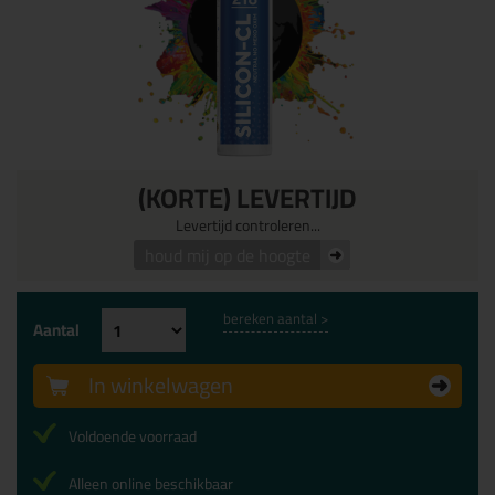
(KORTE) LEVERTIJD
Levertijd controleren...
houd mij op de hoogte
bereken aantal >
Aantal
In winkelwagen
Voldoende voorraad
Alleen online beschikbaar