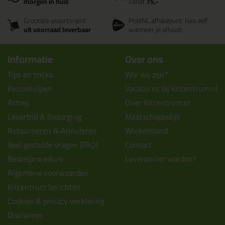
morgen in huis
vanaf
75,-
Grootste assortiment
PostNL afhaalpunt: kies zelf
uit voorraad leverbaar
wanneer je afhaalt
Informatie
Over ons
Tips en tricks
Wie wij zijn?
Keuzehulpen
Vacatures bij kitcentrum.nl
Acties
Over Kitcentrum.nl
Levertijd & Bezorging
Maatschappelijk
Retourneren & Annuleren
Winkelmand
Veel gestelde vragen (FAQ)
Contact
Bestelprocedure
Leverancier worden?
Algemene voorwaarden
Kitcentrum berichten
Cookies & privacy verklaring
Disclaimer