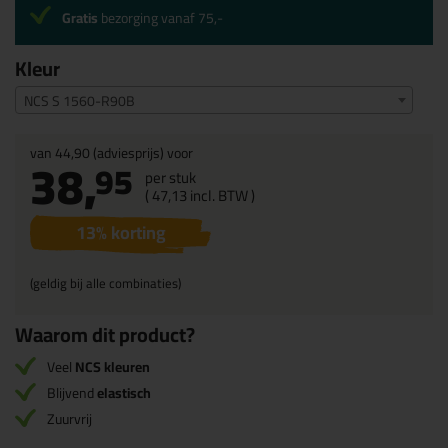
Gratis
bezorging vanaf 75,-
Kleur
NCS S 1560-R90B
van
44,90
(adviesprijs) voor
38,
95
per stuk
(
47,
13
incl. BTW )
13
% korting
(geldig bij alle combinaties)
Waarom dit product?
Veel
NCS kleuren
Blijvend
elastisch
Zuurvrij