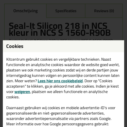
Omschrijving
Specificaties
Reviews (0)
Seal-It Silicon 218 in NCS
kleur in NCS S 1560-R90B
Bestel de Seal-It Silicon 218 in NCS kleur in NCS S 1560-R90B
Cookies
vandaag nog! Vandaag besteld = morgen in huis.
Wil je meer weten over de toepassing en kenmerken van dit
Kitcentrum gebruikt cookies en vergelijkbare technieken. Naast
product?
Lees alles over dit product >
functionele en analytische cookies waardoor de website goed werkt,
plaatsen we ook marketing cookies zodat wij en derde partijen jouw
internetgedrag kunnen volgen en persoonlijke content kunnen laten
zien. Meer weten?
Lees hier ons cookiebeleid
. Door op "Cookies
accepteren" te klikken, ga je akkoord met alle cookies. Indien je kiest
Gerelateerde producten
voor
weigeren
, plaatsen we alleen functionele en analytische
cookies.
Daarnaast gebruiken wij cookies en mobiele advertentie-ID’s voor
gepersonaliseerde en niet-gepersonaliseerde advertenties,
waaronder advertentiepersonalisatie via partners zoals Google.
Meer informatie over hoe Google persoonsgegevens gebruikt: