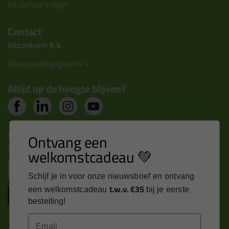
Kit cursus volgen
Contact
Kitcentrum B.V.
Alle contactgegevens >
Altijd op de hoogte blijven?
Nieuws, tips en exclusieve deals rechtstreeks in je
Ontvang een
inbox
welkomstcadeau 💚
Email
Schijf je in voor onze nieuwsbrief en ontvang
t.w.v. €35
een welkomstcadeau
bij je eerste
Inschrijven
bestelling!
Email
Kitcentrum is trots op: