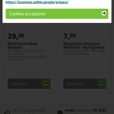
https://business.safety.google/privacy/
Cookies accepteren
29,
7,
95
99
Kitcentrum Multi
Kitcentrum Kitspatel
Kitspuit
Multitool - By Fugenfux
De perfecte kitspuit met
Dé 6 in 1 kitspatel, voor super
schakelbare
strakke kitvoegen!
krachtoverbrenging & Anti-
drup functie
Bekijken
Bekijken
Voor 21:00 uur besteld
Gratis
bezorging in
NL & BE