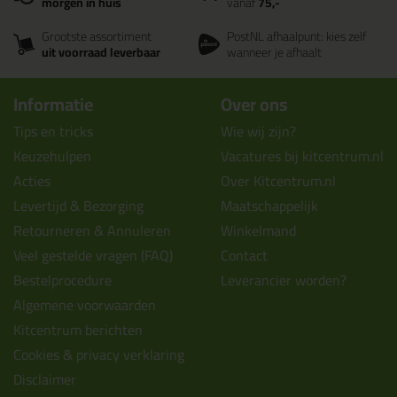
morgen in huis
vanaf
75,-
Grootste assortiment
PostNL afhaalpunt: kies zelf
uit voorraad leverbaar
wanneer je afhaalt
Informatie
Over ons
Tips en tricks
Wie wij zijn?
Keuzehulpen
Vacatures bij kitcentrum.nl
Acties
Over Kitcentrum.nl
Levertijd & Bezorging
Maatschappelijk
Retourneren & Annuleren
Winkelmand
Veel gestelde vragen (FAQ)
Contact
Bestelprocedure
Leverancier worden?
Algemene voorwaarden
Kitcentrum berichten
Cookies & privacy verklaring
Disclaimer