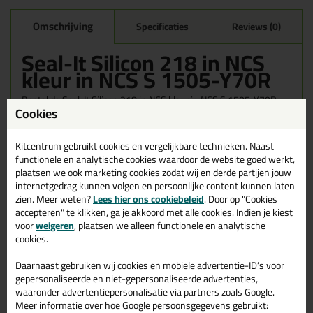
Omschrijving
Specificaties
Reviews (0)
Seal-It Silicon 218 in NCS
kleur in NCS S 1505-Y70R
Bestel de Seal-It Silicon 218 in NCS kleur in NCS S 1505-Y70R
Cookies
vandaag nog! Vandaag besteld = morgen in huis.
Wil je meer weten over de toepassing en kenmerken van dit
Kitcentrum gebruikt cookies en vergelijkbare technieken. Naast
product?
Lees alles over dit product >
functionele en analytische cookies waardoor de website goed werkt,
plaatsen we ook marketing cookies zodat wij en derde partijen jouw
internetgedrag kunnen volgen en persoonlijke content kunnen laten
zien. Meer weten?
Lees hier ons cookiebeleid
. Door op "Cookies
accepteren" te klikken, ga je akkoord met alle cookies. Indien je kiest
Gerelateerde producten
voor
weigeren
, plaatsen we alleen functionele en analytische
cookies.
Daarnaast gebruiken wij cookies en mobiele advertentie-ID’s voor
gepersonaliseerde en niet-gepersonaliseerde advertenties,
waaronder advertentiepersonalisatie via partners zoals Google.
Meer informatie over hoe Google persoonsgegevens gebruikt: