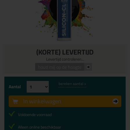
(KORTE) LEVERTIJD
Levertijd controleren...
houd mij op de hoogte
bereken aantal >
Aantal
In winkelwagen
Voldoende voorraad
Alleen online beschikbaar