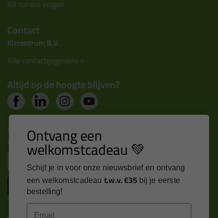
Kit cursus volgen
Contact
Kitcentrum B.V.
Alle contactgegevens >
Altijd op de hoogte blijven?
Nieuws, tips en exclusieve deals rechtstreeks in je
Ontvang een
inbox
welkomstcadeau 💚
Email
Schijf je in voor onze nieuwsbrief en ontvang
t.w.v. €35
een welkomstcadeau
bij je eerste
Inschrijven
bestelling!
Email
Kitcentrum is trots op: