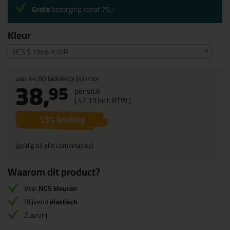
Gratis
bezorging vanaf 75,-
Kleur
NCS S 1505-Y70R
van
44,90
(adviesprijs) voor
38,
95
per stuk
(
47,
13
incl. BTW )
13
% korting
(geldig bij alle combinaties)
Waarom dit product?
Veel
NCS kleuren
Blijvend
elastisch
Zuurvrij