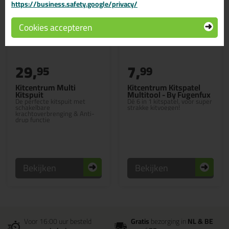
https://business.safety.google/privacy/
Cookies accepteren
29,
7,
95
99
Kitcentrum Multi
Kitcentrum Kitspatel
Kitspuit
Multitool - By Fugenfux
De perfecte kitspuit met
Dé 6 in 1 kitspatel, voor super
schakelbare
strakke kitvoegen!
krachtoverbrenging & Anti-
drup functie
Bekijken
Bekijken
Voor 16:00 uur besteld
Gratis
bezorging in
NL & BE