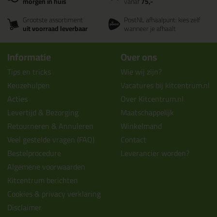
morgen in huis
vanaf
75,-
Grootste assortiment
PostNL afhaalpunt: kies zelf
uit voorraad leverbaar
wanneer je afhaalt
Informatie
Over ons
Tips en tricks
Wie wij zijn?
Keuzehulpen
Vacatures bij kitcentrum.nl
Acties
Over Kitcentrum.nl
Levertijd & Bezorging
Maatschappelijk
Retourneren & Annuleren
Winkelmand
Veel gestelde vragen (FAQ)
Contact
Bestelprocedure
Leverancier worden?
Algemene voorwaarden
Kitcentrum berichten
Cookies & privacy verklaring
Disclaimer