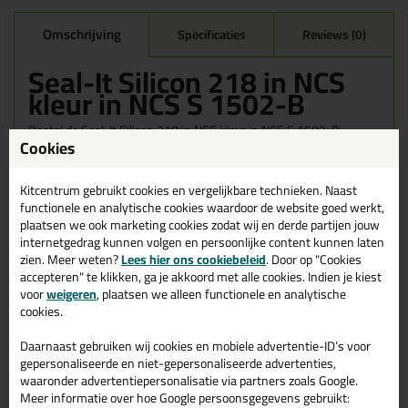
Omschrijving
Specificaties
Reviews (0)
Seal-It Silicon 218 in NCS
kleur in NCS S 1502-B
Bestel de Seal-It Silicon 218 in NCS kleur in NCS S 1502-B
Cookies
vandaag nog! Vandaag besteld = morgen in huis.
Wil je meer weten over de toepassing en kenmerken van dit
Kitcentrum gebruikt cookies en vergelijkbare technieken. Naast
product?
Lees alles over dit product >
functionele en analytische cookies waardoor de website goed werkt,
plaatsen we ook marketing cookies zodat wij en derde partijen jouw
internetgedrag kunnen volgen en persoonlijke content kunnen laten
zien. Meer weten?
Lees hier ons cookiebeleid
. Door op "Cookies
accepteren" te klikken, ga je akkoord met alle cookies. Indien je kiest
Gerelateerde producten
voor
weigeren
, plaatsen we alleen functionele en analytische
cookies.
Daarnaast gebruiken wij cookies en mobiele advertentie-ID’s voor
gepersonaliseerde en niet-gepersonaliseerde advertenties,
waaronder advertentiepersonalisatie via partners zoals Google.
Meer informatie over hoe Google persoonsgegevens gebruikt: