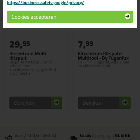
https://business.safety.google/privacy/
Cookies accepteren
29,
7,
95
99
Kitcentrum Multi
Kitcentrum Kitspatel
Kitspuit
Multitool - By Fugenfux
De perfecte kitspuit met
Dé 6 in 1 kitspatel, voor super
schakelbare
strakke kitvoegen!
krachtoverbrenging & Anti-
drup functie
Bekijken
Bekijken
Voor 21:00 uur besteld
Gratis
bezorging in
NL & BE