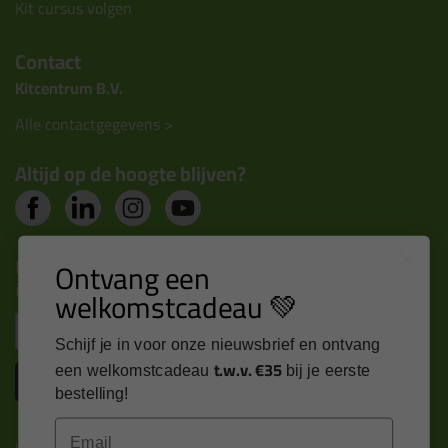
Kit cursus volgen
Contact
Kitcentrum B.V.
Alle contactgegevens >
Altijd op de hoogte blijven?
Nieuws, tips en exclusieve deals rechtstreeks in je
Ontvang een
inbox
welkomstcadeau 💚
Email
Schijf je in voor onze nieuwsbrief en ontvang
t.w.v. €35
een welkomstcadeau
bij je eerste
Inschrijven
bestelling!
Email
Kitcentrum is trots op: