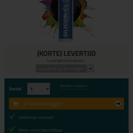
(KORTE) LEVERTIJD
Levertijd controleren...
houd mij op de hoogte
bereken aantal >
Aantal
In winkelwagen
Voldoende voorraad
Alleen online beschikbaar