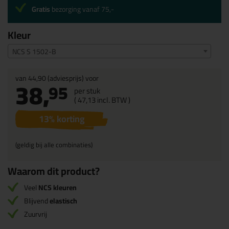
Gratis
bezorging vanaf 75,-
Kleur
NCS S 1502-B
van
44,90
(adviesprijs) voor
38,
95
per stuk
(
47,
13
incl. BTW )
13
% korting
(geldig bij alle combinaties)
Waarom dit product?
Veel
NCS kleuren
Blijvend
elastisch
Zuurvrij