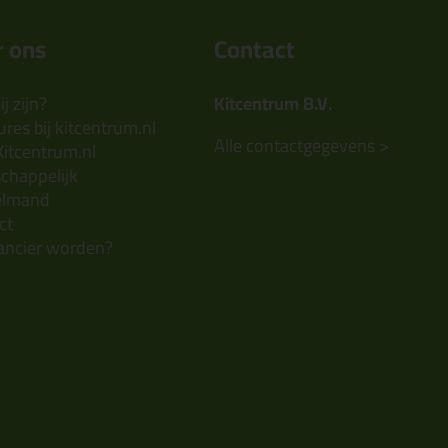
 ons
Contact
j zijn?
Kitcentrum B.V.
res bij kitcentrum.nl
Alle contactgegevens >
Kitcentrum.nl
chappelijk
elmand
ct
ancier worden?