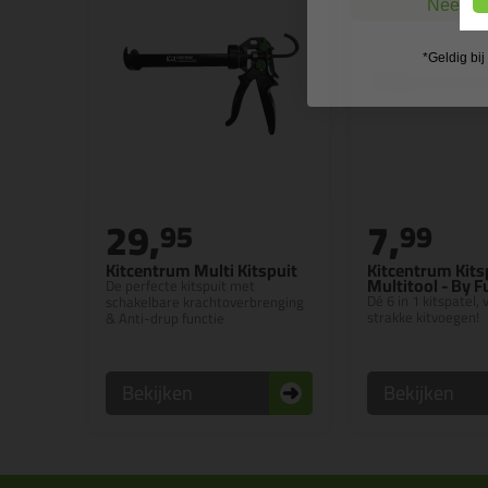
Nee, ik
*Geldig bi
29,
7,
95
99
Kitcentrum Multi Kitspuit
Kitcentrum Kits
Multitool - By 
De perfecte kitspuit met
Dé 6 in 1 kitspatel,
schakelbare krachtoverbrenging
strakke kitvoegen!
& Anti-drup functie
Bekijken
Bekijken