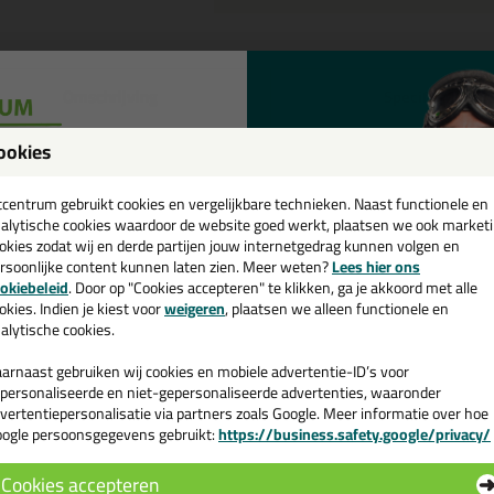
Omschrijving
Specificaties
eal-It Silicon 218 in NCS kleur 
ookies
een
tel de Seal-It Silicon 218 in NCS kleur in NCS S 1015-Y20R vandaag nog
cadeau 💚
tcentrum gebruikt cookies en vergelijkbare technieken. Naast functionele en
alytische cookies waardoor de website goed werkt, plaatsen we ook market
okies zodat wij en derde partijen jouw internetgedrag kunnen volgen en
 je meer weten over de toepassing en kenmerken van dit product?
Lees 
rsoonlijke content kunnen laten zien. Meer weten?
Lees hier ons
e nieuwsbrief en ontvang een
okiebeleid
. Door op "Cookies accepteren" te klikken, ga je akkoord met alle
v. €35,-
bij je eerste bestelling!
okies. Indien je kiest voor
weigeren
, plaatsen we alleen functionele en
alytische cookies.
n
arnaast gebruiken wij cookies en mobiele advertentie-ID’s voor
personaliseerde en niet-gepersonaliseerde advertenties, waaronder
vertentiepersonalisatie via partners zoals Google. Meer informatie over hoe
ogle persoonsgegevens gebruikt:
https://business.safety.google/privacy/
 de actiecode ›
Cookies accepteren