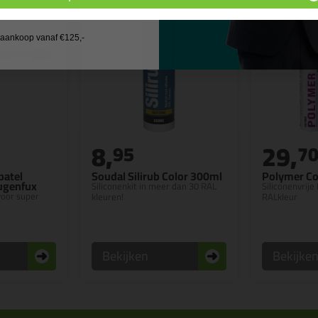
 wil geen cadeau
j aankoop vanaf €125,-
8,
29,
95
7
patel
Soudal Silirub Color 300ml
Polymer Co
Fugenfux
Siliconenkit in meer dan 30 RAL
Siliconenvrije 
 voor super
kleuren!
RALkleur
Bekijken
Bekijke