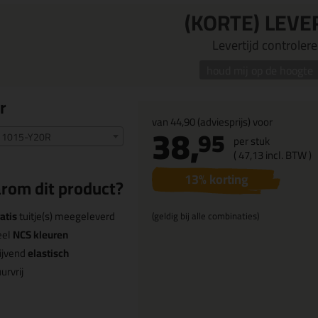
(KORTE) LEVE
Levertijd controleren
houd mij op de hoogte
r
van
44,90
(adviesprijs) voor
38,
95
 1015-Y20R
per stuk
(
47,
13
incl. BTW )
13
% korting
rom dit product?
atis
tuitje(s) meegeleverd
(geldig bij alle combinaties)
eel
NCS kleuren
ijvend
elastisch
urvrij