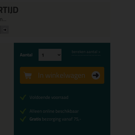
RTIJD
...
bereken aantal >
Aantal
In winkelwagen
Voldoende voorraad
Alleen online beschikbaar
Gratis
bezorging vanaf 75,-