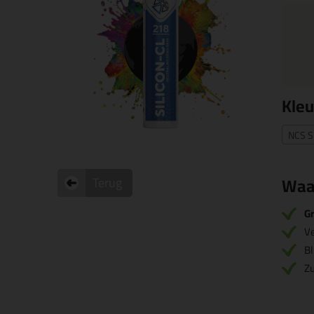
Kleu
NCS S
Waa
Terug
Gr
V
Bl
Zu