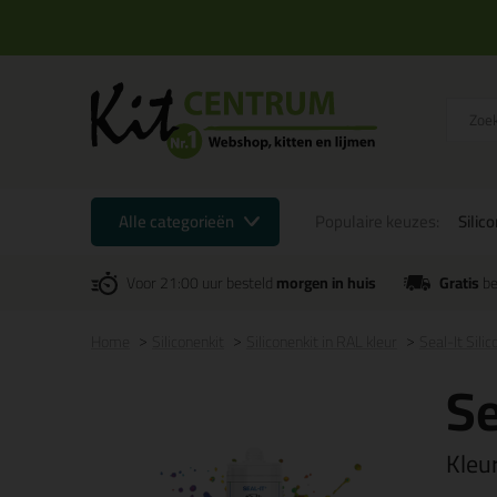
Alle categorieën
Populaire keuzes:
Silic
Voor 21:00 uur besteld
morgen in huis
Gratis
be
Home
Siliconenkit
Siliconenkit in RAL kleur
Seal-It Sili
Se
Kleu