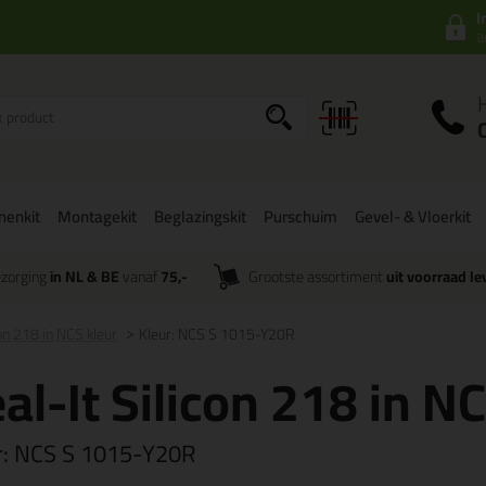
I
a
onenkit
Montagekit
Beglazingskit
Purschuim
Gevel- & Vloerkit
zorging
in NL & BE
vanaf
75,-
Grootste assortiment
uit voorraad le
con 218 in NCS kleur
Kleur: NCS S 1015-Y20R
al-It Silicon 218 in N
r:
NCS S 1015-Y20R