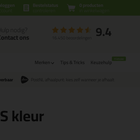
nloggen
Bestelstatus
0 producten
ccount
controleren
in winkelwagen
9.4
Hulp nodig?
Contact ons
16.450 beoordelingen
Merken
Tips & Tricks
Keuzehulp
verbaar
PostNL afhaalpunt: kies zelf wanneer je afhaalt
CS kleur