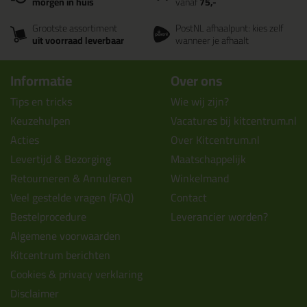
morgen in huis
vanaf
75,-
Grootste assortiment
PostNL afhaalpunt: kies zelf
uit voorraad leverbaar
wanneer je afhaalt
Informatie
Over ons
Tips en tricks
Wie wij zijn?
Keuzehulpen
Vacatures bij kitcentrum.nl
Acties
Over Kitcentrum.nl
Levertijd & Bezorging
Maatschappelijk
Retourneren & Annuleren
Winkelmand
Veel gestelde vragen (FAQ)
Contact
Bestelprocedure
Leverancier worden?
Algemene voorwaarden
Kitcentrum berichten
Cookies & privacy verklaring
Disclaimer