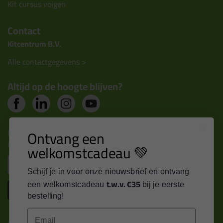
Kit cursus volgen
Contact
Kitcentrum B.V.
Alle contactgegevens >
Altijd op de hoogte blijven?
Nieuws, tips en exclusieve deals rechtstreeks in je
Ontvang een
inbox
welkomstcadeau 💚
Email
Schijf je in voor onze nieuwsbrief en ontvang
t.w.v. €35
een welkomstcadeau
bij je eerste
Inschrijven
bestelling!
Email
Kitcentrum is trots op: