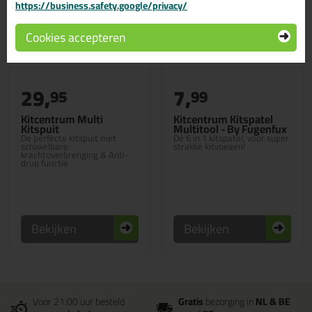
https://business.safety.google/privacy/
Cookies accepteren
29,
7,
95
99
Kitcentrum Multi
Kitcentrum Kitspatel
Kitspuit
Multitool - By Fugenfux
De perfecte kitspuit met
Dé 6 in 1 kitspatel, voor super
schakelbare
strakke kitvoegen!
krachtoverbrenging & Anti-
drup functie
Bekijken
Bekijken
Voor 21:00 uur besteld
Gratis
bezorging in
NL & BE