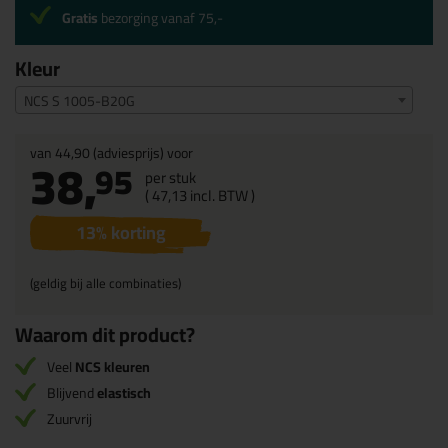
Gratis
bezorging vanaf 75,-
Kleur
NCS S 1005-B20G
van
44,90
(adviesprijs) voor
38,
95
per stuk
(
47,
13
incl. BTW )
13
% korting
(geldig bij alle combinaties)
Waarom dit product?
Veel
NCS kleuren
Blijvend
elastisch
Zuurvrij