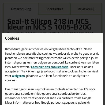
Omschrijving
Specificaties
Reviews (0)
Seal-It Silicon 218 in NCS
kleur in NCS S 1005-B20G
Bestel de Seal-It Silicon 218 in NCS kleur in NCS S 1005-B20G
Cookies
vandaag nog! Vandaag besteld = morgen in huis.
Wil je meer weten over de toepassing en kenmerken van dit
Kitcentrum gebruikt cookies en vergelijkbare technieken. Naast
product?
Lees alles over dit product >
functionele en analytische cookies waardoor de website goed werkt,
plaatsen we ook marketing cookies zodat wij en derde partijen jouw
internetgedrag kunnen volgen en persoonlijke content kunnen laten
zien. Meer weten?
Lees hier ons cookiebeleid
. Door op "Cookies
accepteren" te klikken, ga je akkoord met alle cookies. Indien je kiest
Gerelateerde producten
voor
weigeren
, plaatsen we alleen functionele en analytische
cookies.
Daarnaast gebruiken wij cookies en mobiele advertentie-ID’s voor
gepersonaliseerde en niet-gepersonaliseerde advertenties,
waaronder advertentiepersonalisatie via partners zoals Google.
Meer informatie over hoe Google persoonsgegevens gebruikt: