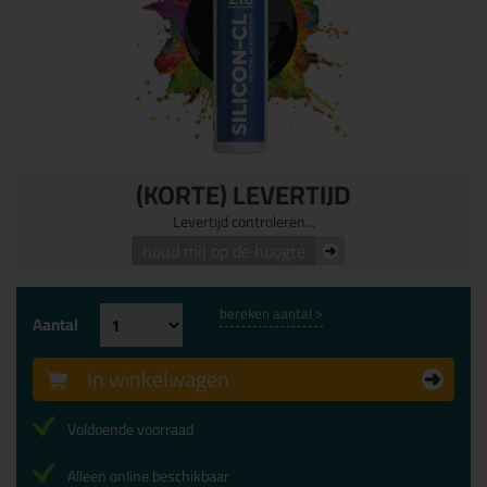
(KORTE) LEVERTIJD
Levertijd controleren...
houd mij op de hoogte
bereken aantal >
Aantal
In winkelwagen
Voldoende voorraad
Alleen online beschikbaar