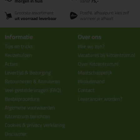
morgen in huis
vanaf
75,-
Grootste assortiment
PostNL afhaalpunt: kies zelf
uit voorraad leverbaar
wanneer je afhaalt
Informatie
Over ons
Tips en tricks
Wie wij zijn?
Keuzehulpen
Vacatures bij kitcentrum.nl
Acties
Over Kitcentrum.nl
Levertijd & Bezorging
Maatschappelijk
Retourneren & Annuleren
Winkelmand
Veel gestelde vragen (FAQ)
Contact
Bestelprocedure
Leverancier worden?
Algemene voorwaarden
Kitcentrum berichten
Cookies & privacy verklaring
Disclaimer