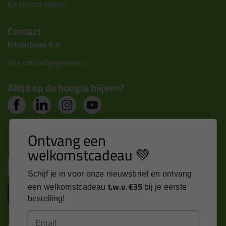
Kit cursus volgen
Contact
Kitcentrum B.V.
Alle contactgegevens >
Altijd op de hoogte blijven?
Nieuws, tips en exclusieve deals rechtstreeks in je
Ontvang een
inbox
welkomstcadeau 💚
Email
Schijf je in voor onze nieuwsbrief en ontvang
t.w.v. €35
een welkomstcadeau
bij je eerste
Inschrijven
bestelling!
Email
Kitcentrum is trots op: