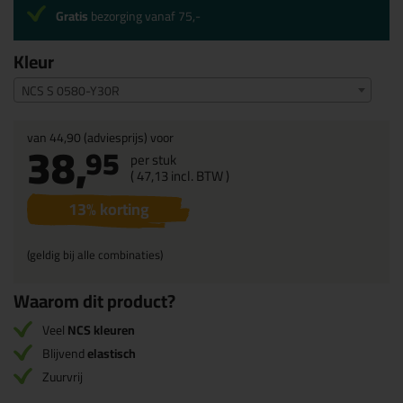
Gratis
bezorging vanaf 75,-
Kleur
NCS S 0580-Y30R
van
44,90
(adviesprijs) voor
38,
95
per stuk
(
47,
13
incl. BTW )
13
% korting
(geldig bij alle combinaties)
Waarom dit product?
Veel
NCS kleuren
Blijvend
elastisch
Zuurvrij