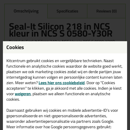
Omschrijving
Specificaties
Reviews (0)
Seal-It Silicon 218 in NCS
kleur in NCS S 0580-Y30R
Bestel de Seal-It Silicon 218 in NCS kleur in NCS S 0580-Y30R
Cookies
vandaag nog! Vandaag besteld = morgen in huis.
Wil je meer weten over de toepassing en kenmerken van dit
Kitcentrum gebruikt cookies en vergelijkbare technieken. Naast
product?
Lees alles over dit product >
functionele en analytische cookies waardoor de website goed werkt,
plaatsen we ook marketing cookies zodat wij en derde partijen jouw
internetgedrag kunnen volgen en persoonlijke content kunnen laten
zien. Meer weten?
Lees hier ons cookiebeleid
. Door op "Cookies
accepteren" te klikken, ga je akkoord met alle cookies. Indien je kiest
Gerelateerde producten
voor
weigeren
, plaatsen we alleen functionele en analytische
cookies.
Daarnaast gebruiken wij cookies en mobiele advertentie-ID’s voor
gepersonaliseerde en niet-gepersonaliseerde advertenties,
waaronder advertentiepersonalisatie via partners zoals Google.
Meer informatie over hoe Google persoonsgegevens gebruikt: