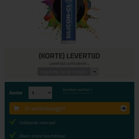
(KORTE) LEVERTIJD
Levertijd controleren...
houd mij op de hoogte
bereken aantal >
Aantal
In winkelwagen
Voldoende voorraad
Alleen online beschikbaar