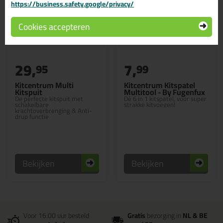
https://business.safety.google/privacy/
Cookies accepteren
29,
7,
95
99
Kitcentrum Multi
Kitcentrum Kitspatel
Kitspuit
Multitool - By Fugenfux
De perfecte kitspuit met
Dé 6 in 1 kitspatel, voor super
schakelbare
strakke kitvoegen!
krachtoverbrenging & Anti-
drup functie
Bekijken
Bekijken
Voor 16:00 uur besteld
Gratis
bezorging in
NL & BE