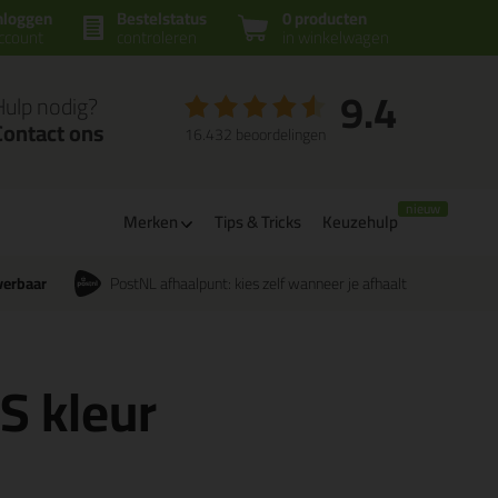
nloggen
Bestelstatus
0 producten
ccount
controleren
in winkelwagen
9.4
Hulp nodig?
Contact ons
16.432 beoordelingen
Merken
Tips & Tricks
Keuzehulp
verbaar
PostNL afhaalpunt: kies zelf wanneer je afhaalt
CS kleur