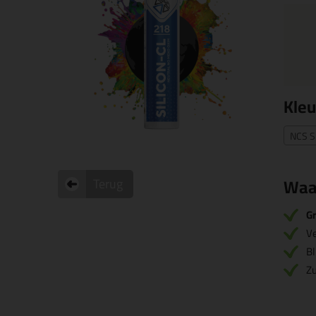
Kleu
NCS S
Waa
Terug
Gr
V
Bl
Zu