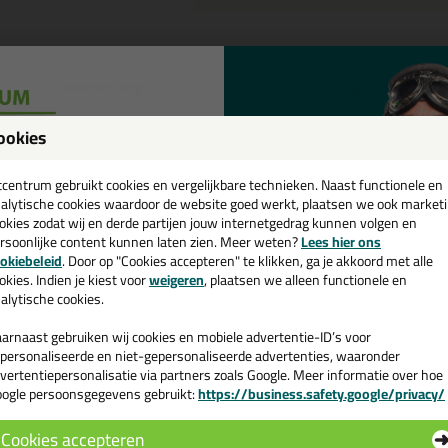
Omschrijving
Specificaties
eal-It Silicon 218 in NCS kleur 
ookies
een
tel de Seal-It Silicon 218 in NCS kleur in NCS S 0530-Y70R vandaag nog
cadeau 💚
tcentrum gebruikt cookies en vergelijkbare technieken. Naast functionele en
alytische cookies waardoor de website goed werkt, plaatsen we ook market
okies zodat wij en derde partijen jouw internetgedrag kunnen volgen en
 je meer weten over de toepassing en kenmerken van dit product?
Lees 
rsoonlijke content kunnen laten zien. Meer weten?
Lees hier ons
e nieuwsbrief en ontvang een
okiebeleid
. Door op "Cookies accepteren" te klikken, ga je akkoord met alle
v. €35,-
bij je eerste bestelling!
okies. Indien je kiest voor
weigeren
, plaatsen we alleen functionele en
alytische cookies.
n
arnaast gebruiken wij cookies en mobiele advertentie-ID’s voor
personaliseerde en niet-gepersonaliseerde advertenties, waaronder
vertentiepersonalisatie via partners zoals Google. Meer informatie over hoe
ogle persoonsgegevens gebruikt:
https://business.safety.google/privacy/
 de actiecode ›
Cookies accepteren