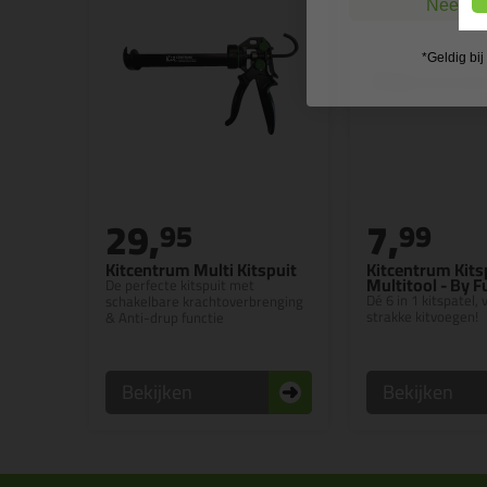
Nee, ik
*Geldig bi
29,
7,
95
99
Kitcentrum Multi Kitspuit
Kitcentrum Kits
Multitool - By 
De perfecte kitspuit met
Dé 6 in 1 kitspatel,
schakelbare krachtoverbrenging
strakke kitvoegen!
& Anti-drup functie
Bekijken
Bekijken