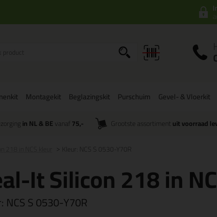
I
a
onenkit
Montagekit
Beglazingskit
Purschuim
Gevel- & Vloerkit
zorging
in NL & BE
vanaf
75,-
Grootste assortiment
uit voorraad le
con 218 in NCS kleur
Kleur: NCS S 0530-Y70R
al-It Silicon 218 in N
r:
NCS S 0530-Y70R