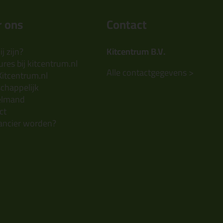
 ons
Contact
j zijn?
Kitcentrum B.V.
res bij kitcentrum.nl
Alle contactgegevens >
Kitcentrum.nl
chappelijk
elmand
ct
ancier worden?