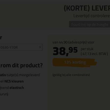
(KORTE) LEVE
Levertijd controleren
houd mij op de hoogte
r
van
44,90
(adviesprijs) voor
38,
95
 0530-Y70R
per stuk
(
47,
13
incl. BTW )
13
% korting
rom dit product?
atis
tuitje(s) meegeleverd
(geldig bij alle combinaties)
eel
NCS kleuren
ijvend
elastisch
urvrij