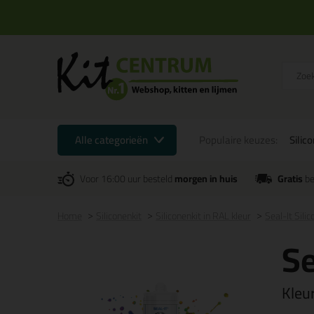
Alle categorieën
Populaire keuzes:
Silic
Voor 16:00 uur besteld
morgen in huis
Gratis
be
Home
Siliconenkit
Siliconenkit in RAL kleur
Seal-It Sili
Se
Kleu