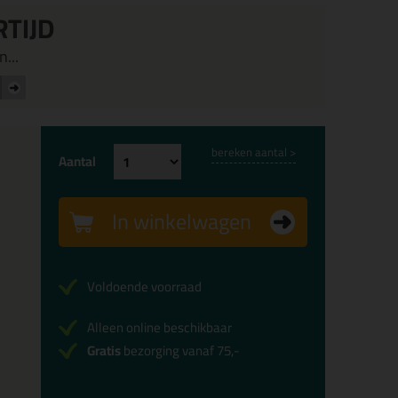
RTIJD
...
bereken aantal >
Aantal
In winkelwagen
Voldoende voorraad
Alleen online beschikbaar
Gratis
bezorging vanaf 75,-