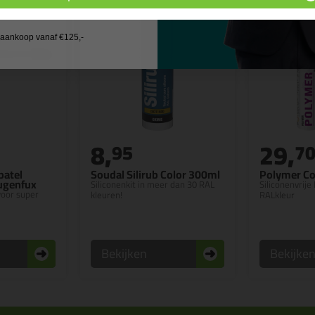
 wil geen cadeau
j aankoop vanaf €125,-
8,
29,
95
7
patel
Soudal Silirub Color 300ml
Polymer Co
Fugenfux
Siliconenkit in meer dan 30 RAL
Siliconenvrije 
 voor super
kleuren!
RALkleur
Bekijken
Bekijke