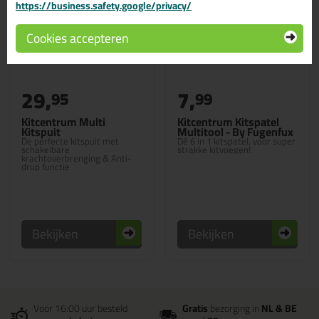
https://business.safety.google/privacy/
Cookies accepteren
29,
7,
95
99
Kitcentrum Multi
Kitcentrum Kitspatel
Kitspuit
Multitool - By Fugenfux
De perfecte kitspuit met
Dé 6 in 1 kitspatel, voor super
schakelbare
strakke kitvoegen!
krachtoverbrenging & Anti-
drup functie
Bekijken
Bekijken
Voor 16:00 uur besteld
Gratis
bezorging in
NL & BE