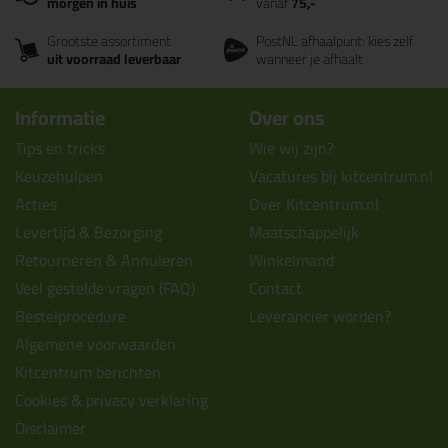
morgen in huis
vanaf
75,-
Grootste assortiment
PostNL afhaalpunt: kies zelf
uit voorraad leverbaar
wanneer je afhaalt
Informatie
Over ons
Tips en tricks
Wie wij zijn?
Keuzehulpen
Vacatures bij kitcentrum.nl
Acties
Over Kitcentrum.nl
Levertijd & Bezorging
Maatschappelijk
Retourneren & Annuleren
Winkelmand
Veel gestelde vragen (FAQ)
Contact
Bestelprocedure
Leverancier worden?
Algemene voorwaarden
Kitcentrum berichten
Cookies & privacy verklaring
Disclaimer