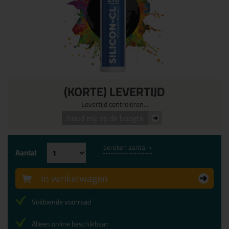
(KORTE) LEVERTIJD
Levertijd controleren...
houd mij op de hoogte
bereken aantal >
Aantal
In winkelwagen
Voldoende voorraad
Alleen online beschikbaar