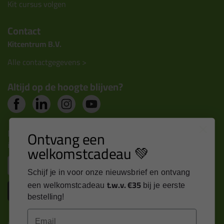
Kit cursus volgen
Contact
Kitcentrum B.V.
Alle contactgegevens >
Altijd op de hoogte blijven?
Nieuws, tips en exclusieve deals rechtstreeks in je
Ontvang een
inbox
welkomstcadeau 💚
Email
Schijf je in voor onze nieuwsbrief en ontvang
t.w.v. €35
een welkomstcadeau
bij je eerste
Inschrijven
bestelling!
Email
Kitcentrum is trots op: