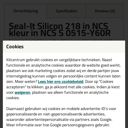
Omschrijving
Specificaties
Reviews (0)
Seal-It Silicon 218 in NCS
kleur in NCS S 0515-Y60R
Bestel de Seal-It Silicon 218 in NCS kleur in NCS S 0515-Y60R
Cookies
vandaag nog! Vandaag besteld = morgen in huis.
Wil je meer weten over de toepassing en kenmerken van dit
Kitcentrum gebruikt cookies en vergelijkbare technieken. Naast
product?
Lees alles over dit product >
functionele en analytische cookies waardoor de website goed werkt,
plaatsen we ook marketing cookies zodat wij en derde partijen jouw
internetgedrag kunnen volgen en persoonlijke content kunnen laten
zien. Meer weten?
Lees hier ons cookiebeleid
. Door op "Cookies
accepteren" te klikken, ga je akkoord met alle cookies. Indien je kiest
Gerelateerde producten
voor
weigeren
, plaatsen we alleen functionele en analytische
cookies.
Daarnaast gebruiken wij cookies en mobiele advertentie-ID’s voor
gepersonaliseerde en niet-gepersonaliseerde advertenties,
waaronder advertentiepersonalisatie via partners zoals Google.
Meer informatie over hoe Google persoonsgegevens gebruikt: