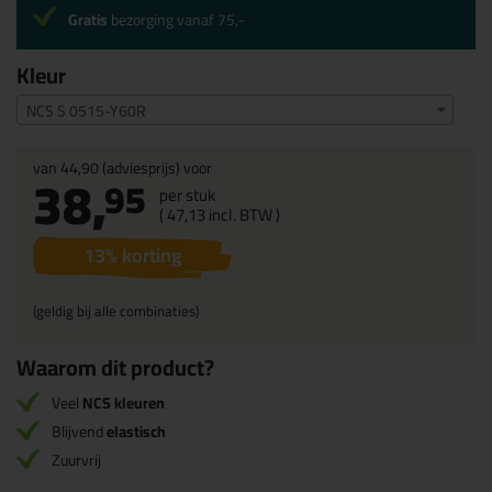
Gratis
bezorging vanaf 75,-
Kleur
NCS S 0515-Y60R
van
44,90
(adviesprijs) voor
38,
95
per stuk
(
47,
13
incl. BTW )
13
% korting
(geldig bij alle combinaties)
Waarom dit product?
Veel
NCS kleuren
Blijvend
elastisch
Zuurvrij