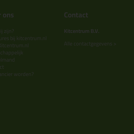
 ons
Contact
j zijn?
Kitcentrum B.V.
res bij kitcentrum.nl
Alle contactgegevens >
Kitcentrum.nl
chappelijk
elmand
ct
ancier worden?