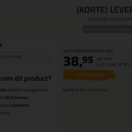
(KORTE) LEVE
Levertijd controleren
houd mij op de hoogte
r
van
44,90
(adviesprijs) voor
38,
95
 0515-R80B
per stuk
(
47,
13
incl. BTW )
13
% korting
rom dit product?
atis
tuitje(s) meegeleverd
(geldig bij alle combinaties)
eel
NCS kleuren
ijvend
elastisch
urvrij