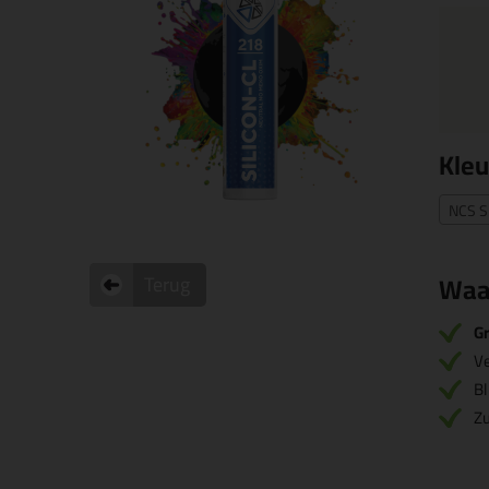
Kleu
NCS S
Waa
Terug
Gr
V
Bl
Zu