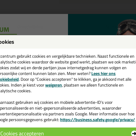
Omschrijving
Specificaties
eal-It Silicon 218 in NCS kleur 
ookies
een
tel de Seal-It Silicon 218 in NCS kleur in NCS S 0515-R80B vandaag nog
cadeau 💚
tcentrum gebruikt cookies en vergelijkbare technieken. Naast functionele en
alytische cookies waardoor de website goed werkt, plaatsen we ook market
okies zodat wij en derde partijen jouw internetgedrag kunnen volgen en
 je meer weten over de toepassing en kenmerken van dit product?
Lees 
rsoonlijke content kunnen laten zien. Meer weten?
Lees hier ons
e nieuwsbrief en ontvang een
okiebeleid
. Door op "Cookies accepteren" te klikken, ga je akkoord met alle
v. €35,-
bij je eerste bestelling!
okies. Indien je kiest voor
weigeren
, plaatsen we alleen functionele en
alytische cookies.
n
arnaast gebruiken wij cookies en mobiele advertentie-ID’s voor
personaliseerde en niet-gepersonaliseerde advertenties, waaronder
vertentiepersonalisatie via partners zoals Google. Meer informatie over hoe
ogle persoonsgegevens gebruikt:
https://business.safety.google/privacy/
 de actiecode ›
Cookies accepteren