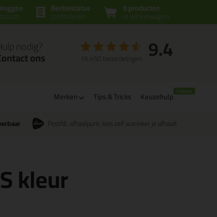
nloggen
Bestelstatus
0 producten
ccount
controleren
in winkelwagen
9.4
Hulp nodig?
Contact ons
16.450 beoordelingen
Merken
Tips & Tricks
Keuzehulp
verbaar
PostNL afhaalpunt: kies zelf wanneer je afhaalt
CS kleur