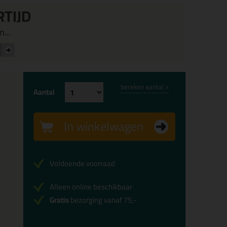
RTIJD
...
bereken aantal >
Aantal
In winkelwagen
Voldoende voorraad
Alleen online beschikbaar
Gratis
bezorging vanaf 75,-