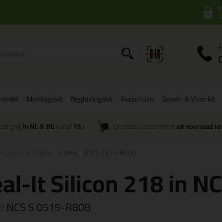
I
a
onenkit
Montagekit
Beglazingskit
Purschuim
Gevel- & Vloerkit
zorging
in NL & BE
vanaf
75,-
Grootste assortiment
uit voorraad le
con 218 in NCS kleur
Kleur: NCS S 0515-R80B
al-It Silicon 218 in N
r:
NCS S 0515-R80B