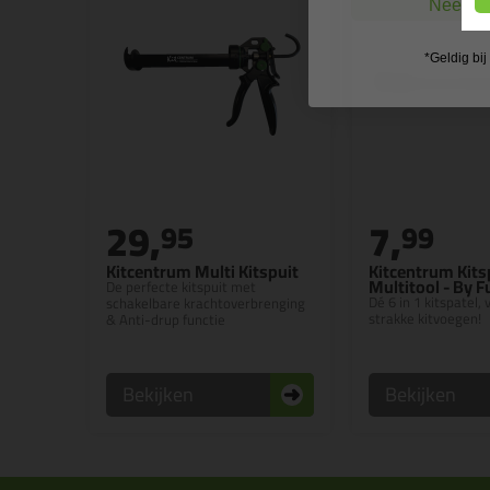
Nee, ik
*Geldig bi
29,
7,
95
99
Kitcentrum Multi Kitspuit
Kitcentrum Kits
Multitool - By 
De perfecte kitspuit met
Dé 6 in 1 kitspatel,
schakelbare krachtoverbrenging
strakke kitvoegen!
& Anti-drup functie
Bekijken
Bekijken