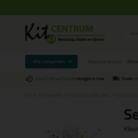
Alle categorieën
Populaire keuzes:
Silic
Voor 21:00 uur besteld
morgen in huis
Gratis
be
Home
Siliconenkit
Siliconenkit in RAL kleur
Seal-It Sili
Se
Kleu