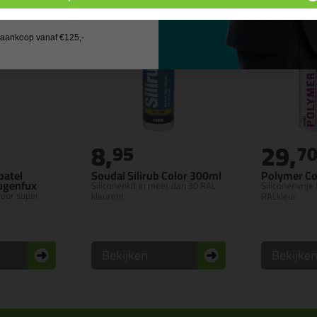
 wil geen cadeau
j aankoop vanaf €125,-
8,
29,
95
7
patel
Soudal Silirub Color 300ml
Polymer Co
Fugenfux
Siliconenkit in meer dan 30 RAL
Siliconenvrije 
 voor super
kleuren!
RALkleur
Bekijken
Bekijke