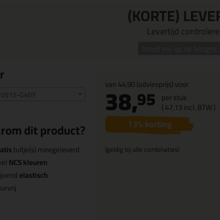
(KORTE) LEVE
Levertijd controleren
houd mij op de hoogte
r
van
44,90
(adviesprijs) voor
38,
95
 0515-G40Y
per stuk
(
47,
13
incl. BTW )
13
% korting
rom dit product?
atis
tuitje(s) meegeleverd
(geldig bij alle combinaties)
eel
NCS kleuren
ijvend
elastisch
urvrij