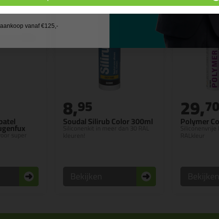
 wil geen cadeau
j aankoop vanaf €125,-
8,
29,
95
7
patel
Soudal Silirub Color 300ml
Polymer Co
Fugenfux
Siliconenkit in meer dan 30 RAL
Siliconenvrije 
 voor super
kleuren!
RALkleur
Bekijken
Bekijke