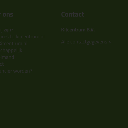
 ons
Contact
j zijn?
Kitcentrum B.V.
res bij kitcentrum.nl
Alle contactgegevens >
Kitcentrum.nl
chappelijk
elmand
ct
ancier worden?