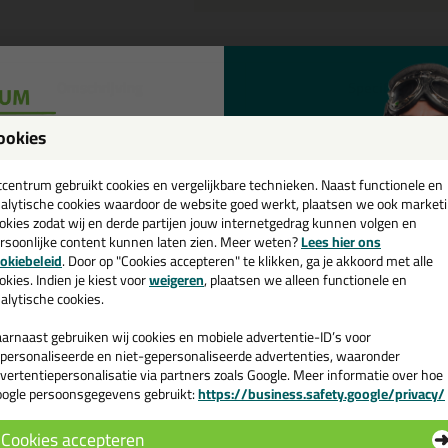
Omschrijving
Specificaties
eal-It Silicon 218 in NCS kleur 
ookies
een
tel de Seal-It Silicon 218 in NCS kleur in NCS S 0515-G40Y vandaag nog
cadeau 💚
tcentrum gebruikt cookies en vergelijkbare technieken. Naast functionele en
alytische cookies waardoor de website goed werkt, plaatsen we ook market
okies zodat wij en derde partijen jouw internetgedrag kunnen volgen en
 je meer weten over de toepassing en kenmerken van dit product?
Lees 
rsoonlijke content kunnen laten zien. Meer weten?
Lees hier ons
e nieuwsbrief en ontvang een
okiebeleid
. Door op "Cookies accepteren" te klikken, ga je akkoord met alle
v. €35,-
bij je eerste bestelling!
okies. Indien je kiest voor
weigeren
, plaatsen we alleen functionele en
alytische cookies.
n
arnaast gebruiken wij cookies en mobiele advertentie-ID’s voor
personaliseerde en niet-gepersonaliseerde advertenties, waaronder
vertentiepersonalisatie via partners zoals Google. Meer informatie over hoe
ogle persoonsgegevens gebruikt:
https://business.safety.google/privacy/
 de actiecode ›
Cookies accepteren