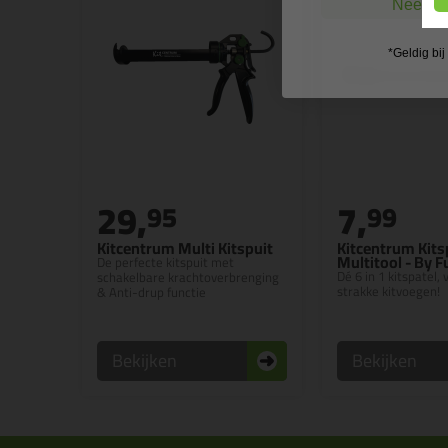
Nee, ik
*Geldig bi
29,
7,
95
99
Kitcentrum Multi Kitspuit
Kitcentrum Kits
Multitool - By 
De perfecte kitspuit met
Dé 6 in 1 kitspatel,
schakelbare krachtoverbrenging
strakke kitvoegen!
& Anti-drup functie
Bekijken
Bekijken