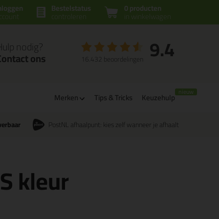
nloggen
Bestelstatus
0 producten
ccount
controleren
in winkelwagen
9.4
Hulp nodig?
Contact ons
16.432 beoordelingen
Merken
Tips & Tricks
Keuzehulp
verbaar
PostNL afhaalpunt: kies zelf wanneer je afhaalt
CS kleur