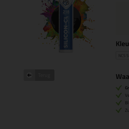
Kleu
NCS S
Waa
Terug
Gr
V
Bl
Zu