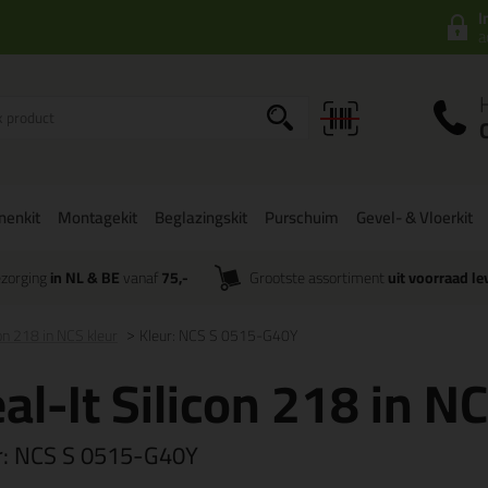
I
a
onenkit
Montagekit
Beglazingskit
Purschuim
Gevel- & Vloerkit
zorging
in NL & BE
vanaf
75,-
Grootste assortiment
uit voorraad le
con 218 in NCS kleur
Kleur: NCS S 0515-G40Y
al-It Silicon 218 in N
r:
NCS S 0515-G40Y