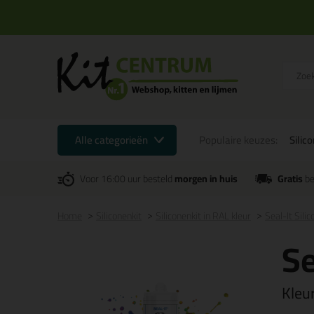
Alle categorieën
Populaire keuzes:
Silic
Voor 16:00 uur besteld
morgen in huis
Gratis
be
Home
Siliconenkit
Siliconenkit in RAL kleur
Seal-It Sili
Se
Kleu