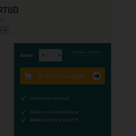
RTIJD
...
bereken aantal >
Aantal
In winkelwagen
Voldoende voorraad
Alleen online beschikbaar
Gratis
bezorging vanaf 75,-