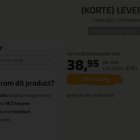
(KORTE) LEVE
Levertijd controleren
houd mij op de hoogte
r
van
44,90
(adviesprijs) voor
38,
95
 0510-R60B
per stuk
(
47,
13
incl. BTW )
13
% korting
rom dit product?
atis
tuitje(s) meegeleverd
(geldig bij alle combinaties)
eel
NCS kleuren
ijvend
elastisch
urvrij