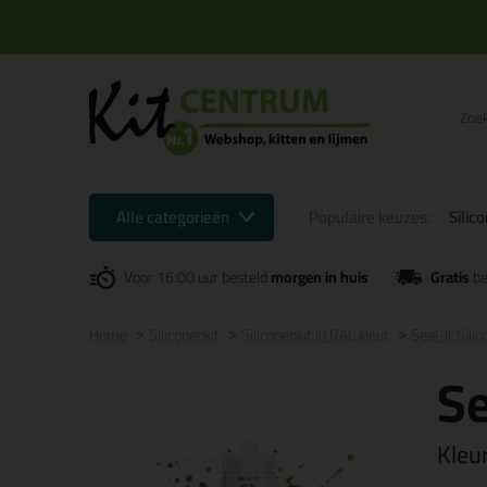
Alle categorieën
Populaire keuzes:
Silic
Voor 16:00 uur besteld
morgen in huis
Gratis
be
Home
Siliconenkit
Siliconenkit in RAL kleur
Seal-It Sili
Se
Kleu