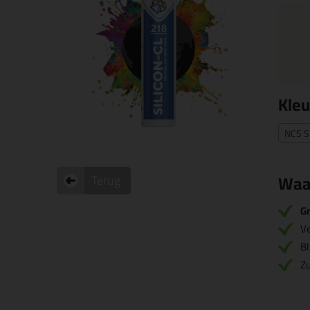
Kleu
NCS S
Waa
Terug
Gr
V
Bl
Zu