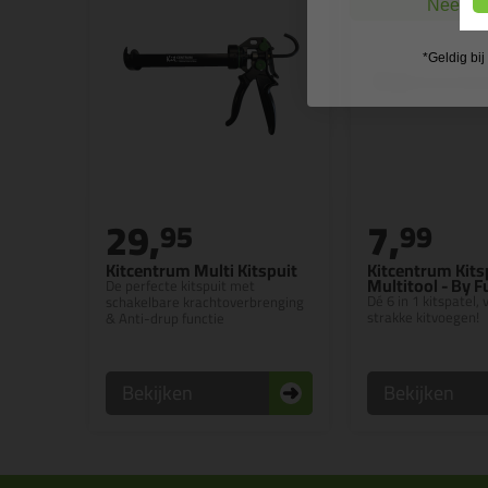
Nee, ik
*Geldig bi
29,
7,
95
99
Kitcentrum Multi Kitspuit
Kitcentrum Kits
Multitool - By 
De perfecte kitspuit met
Dé 6 in 1 kitspatel,
schakelbare krachtoverbrenging
strakke kitvoegen!
& Anti-drup functie
Bekijken
Bekijken