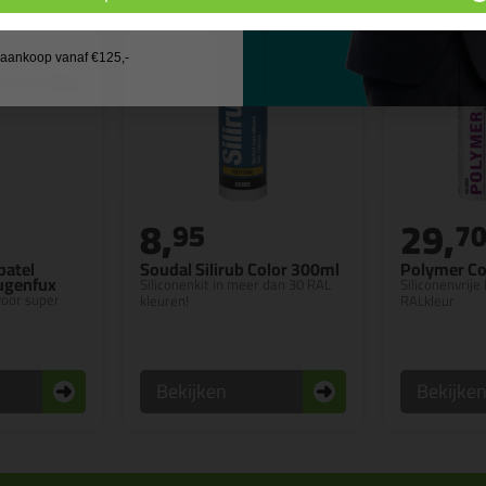
 wil geen cadeau
j aankoop vanaf €125,-
8,
29,
95
7
patel
Soudal Silirub Color 300ml
Polymer Co
Fugenfux
Siliconenkit in meer dan 30 RAL
Siliconenvrije 
 voor super
kleuren!
RALkleur
Bekijken
Bekijke