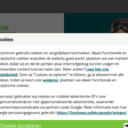
Omschrijving
Specificaties
eal-It Silicon 218 in NCS kleur 
ookies
een
tel de Seal-It Silicon 218 in NCS kleur in NCS S 0510-R60B vandaag nog
cadeau 💚
tcentrum gebruikt cookies en vergelijkbare technieken. Naast functionele en
alytische cookies waardoor de website goed werkt, plaatsen we ook market
okies zodat wij en derde partijen jouw internetgedrag kunnen volgen en
 je meer weten over de toepassing en kenmerken van dit product?
Lees 
rsoonlijke content kunnen laten zien. Meer weten?
Lees hier ons
e nieuwsbrief en ontvang een
okiebeleid
. Door op "Cookies accepteren" te klikken, ga je akkoord met alle
v. €35,-
bij je eerste bestelling!
okies. Indien je kiest voor
weigeren
, plaatsen we alleen functionele en
alytische cookies.
n
arnaast gebruiken wij cookies en mobiele advertentie-ID’s voor
personaliseerde en niet-gepersonaliseerde advertenties, waaronder
vertentiepersonalisatie via partners zoals Google. Meer informatie over hoe
ogle persoonsgegevens gebruikt:
https://business.safety.google/privacy/
 de actiecode ›
Cookies accepteren