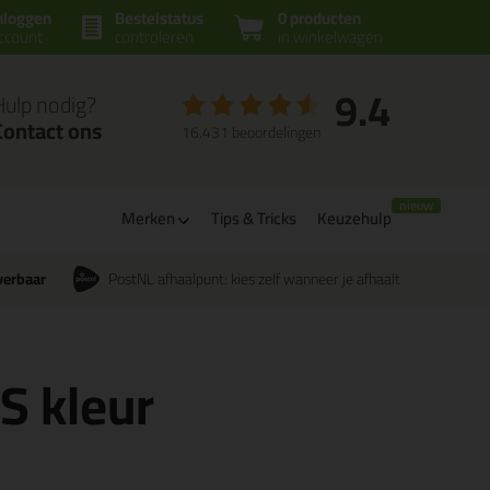
nloggen
Bestelstatus
0 producten
ccount
controleren
in winkelwagen
9.4
Hulp nodig?
Contact ons
16.431 beoordelingen
Merken
Tips & Tricks
Keuzehulp
verbaar
PostNL afhaalpunt: kies zelf wanneer je afhaalt
CS kleur