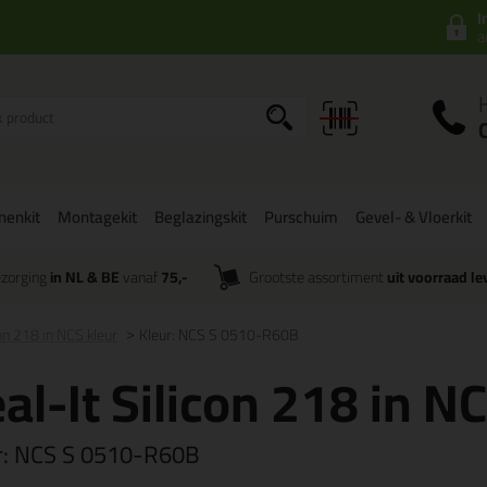
I
a
onenkit
Montagekit
Beglazingskit
Purschuim
Gevel- & Vloerkit
zorging
in NL & BE
vanaf
75,-
Grootste assortiment
uit voorraad le
con 218 in NCS kleur
Kleur: NCS S 0510-R60B
al-It Silicon 218 in N
r:
NCS S 0510-R60B