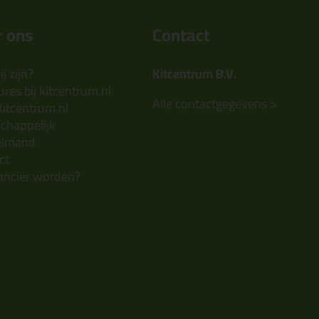
 ons
Contact
j zijn?
Kitcentrum B.V.
res bij kitcentrum.nl
Alle contactgegevens >
Kitcentrum.nl
chappelijk
elmand
ct
ancier worden?