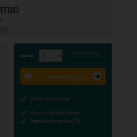
RTIJD
...
bereken aantal >
Aantal
In winkelwagen
Voldoende voorraad
Alleen online beschikbaar
Gratis
bezorging vanaf 75,-