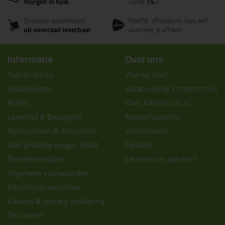
morgen in huis
vanaf
75,-
Grootste assortiment
PostNL afhaalpunt: kies zelf
uit voorraad leverbaar
wanneer je afhaalt
Informatie
Over ons
Tips en tricks
Wie wij zijn?
Keuzehulpen
Vacatures bij kitcentrum.nl
Acties
Over Kitcentrum.nl
Levertijd & Bezorging
Maatschappelijk
Retourneren & Annuleren
Winkelmand
Veel gestelde vragen (FAQ)
Contact
Bestelprocedure
Leverancier worden?
Algemene voorwaarden
Kitcentrum berichten
Cookies & privacy verklaring
Disclaimer