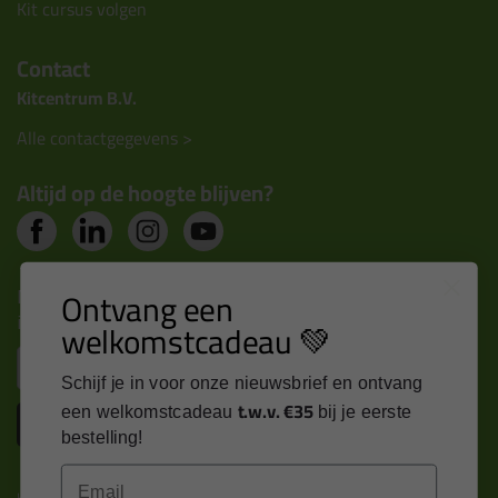
Kit cursus volgen
Contact
Kitcentrum B.V.
Alle contactgegevens >
Altijd op de hoogte blijven?
Nieuws, tips en exclusieve deals rechtstreeks in je
Ontvang een
inbox
welkomstcadeau 💚
Email
Schijf je in voor onze nieuwsbrief en ontvang
t.w.v. €35
een welkomstcadeau
bij je eerste
Inschrijven
bestelling!
Email
Kitcentrum is trots op: