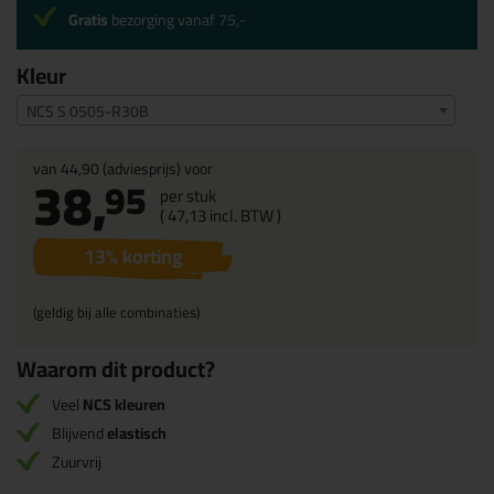
Gratis
bezorging vanaf 75,-
Kleur
NCS S 0505-R30B
van
44,90
(adviesprijs) voor
38,
95
per stuk
(
47,
13
incl. BTW )
13
% korting
(geldig bij alle combinaties)
Waarom dit product?
Veel
NCS kleuren
Blijvend
elastisch
Zuurvrij