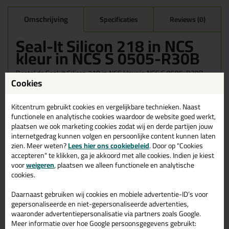
Omschrijving
Specificaties
Reviews (0)
Seal-It Silicon 218 in NCS
kleur in NCS S 0505-R30B
Bestel de Seal-It Silicon 218 in NCS kleur in NCS S 0505-R30B
Cookies
vandaag nog! Vandaag besteld = morgen in huis.
Wil je meer weten over de toepassing en kenmerken van dit
Kitcentrum gebruikt cookies en vergelijkbare technieken. Naast
product?
Lees alles over dit product >
functionele en analytische cookies waardoor de website goed werkt,
plaatsen we ook marketing cookies zodat wij en derde partijen jouw
internetgedrag kunnen volgen en persoonlijke content kunnen laten
zien. Meer weten?
Lees hier ons cookiebeleid
. Door op "Cookies
accepteren" te klikken, ga je akkoord met alle cookies. Indien je kiest
Gerelateerde producten
voor
weigeren
, plaatsen we alleen functionele en analytische
cookies.
Daarnaast gebruiken wij cookies en mobiele advertentie-ID’s voor
gepersonaliseerde en niet-gepersonaliseerde advertenties,
waaronder advertentiepersonalisatie via partners zoals Google.
Meer informatie over hoe Google persoonsgegevens gebruikt: