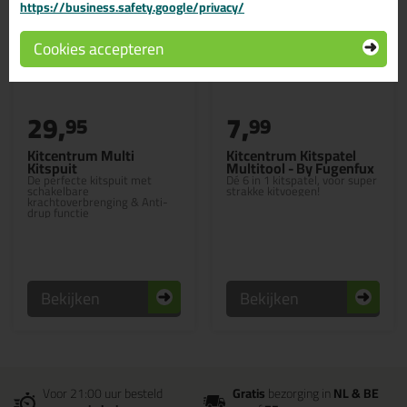
https://business.safety.google/privacy/
Cookies accepteren
29,
7,
95
99
Kitcentrum Multi
Kitcentrum Kitspatel
Kitspuit
Multitool - By Fugenfux
De perfecte kitspuit met
Dé 6 in 1 kitspatel, voor super
schakelbare
strakke kitvoegen!
krachtoverbrenging & Anti-
drup functie
Bekijken
Bekijken
Voor 21:00 uur besteld
Gratis
bezorging in
NL & BE