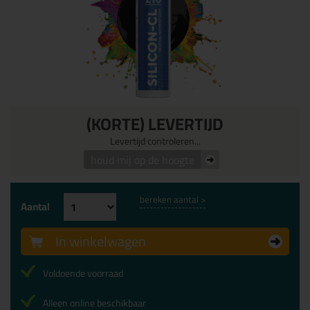
(KORTE) LEVERTIJD
Levertijd controleren...
houd mij op de hoogte
bereken aantal >
Aantal
In winkelwagen
Voldoende voorraad
Alleen online beschikbaar