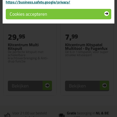
https://business.safety.google/privacy/
Cookies accepteren
29,
7,
95
99
Kitcentrum Multi
Kitcentrum Kitspatel
Kitspuit
Multitool - By Fugenfux
De perfecte kitspuit met
Dé 6 in 1 kitspatel, voor super
schakelbare
strakke kitvoegen!
krachtoverbrenging & Anti-
drup functie
Bekijken
Bekijken
Voor 21:00 uur besteld
Gratis
bezorging in
NL & BE