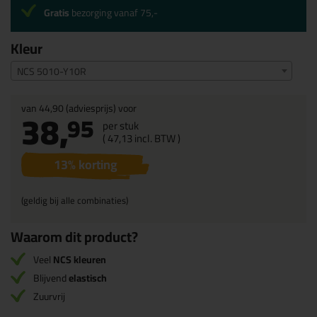
Gratis
bezorging vanaf 75,-
Kleur
NCS 5010-Y10R
van
44,90
(adviesprijs) voor
38,
95
per stuk
(
47,
13
incl. BTW )
13
% korting
(geldig bij alle combinaties)
Waarom dit product?
Veel
NCS kleuren
Blijvend
elastisch
Zuurvrij