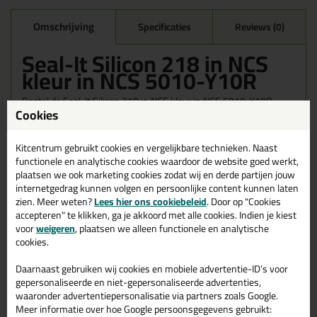
Omschrijving
Specificaties
Reviews (0)
Seal-It Silicon 218 in NCS
kleur in NCS 5010-Y10R
Bestel de Seal-It Silicon 218 in NCS kleur in NCS 5010-Y10R
Cookies
vandaag nog! Vandaag besteld = morgen in huis.
Wil je meer weten over de toepassing en kenmerken van dit
Kitcentrum gebruikt cookies en vergelijkbare technieken. Naast
product?
Lees alles over dit product >
functionele en analytische cookies waardoor de website goed werkt,
plaatsen we ook marketing cookies zodat wij en derde partijen jouw
internetgedrag kunnen volgen en persoonlijke content kunnen laten
zien. Meer weten?
Lees hier ons cookiebeleid
. Door op "Cookies
accepteren" te klikken, ga je akkoord met alle cookies. Indien je kiest
Gerelateerde producten
voor
weigeren
, plaatsen we alleen functionele en analytische
cookies.
Daarnaast gebruiken wij cookies en mobiele advertentie-ID’s voor
gepersonaliseerde en niet-gepersonaliseerde advertenties,
waaronder advertentiepersonalisatie via partners zoals Google.
Meer informatie over hoe Google persoonsgegevens gebruikt: