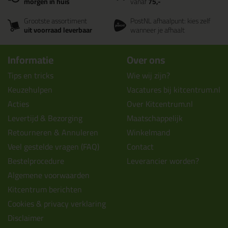
morgen in huis
vanaf
75,-
Grootste assortiment
PostNL afhaalpunt: kies zelf
uit voorraad leverbaar
wanneer je afhaalt
Informatie
Over ons
Tips en tricks
Wie wij zijn?
Keuzehulpen
Vacatures bij kitcentrum.nl
Acties
Over Kitcentrum.nl
Levertijd & Bezorging
Maatschappelijk
Retourneren & Annuleren
Winkelmand
Veel gestelde vragen (FAQ)
Contact
Bestelprocedure
Leverancier worden?
Algemene voorwaarden
Kitcentrum berichten
Cookies & privacy verklaring
Disclaimer