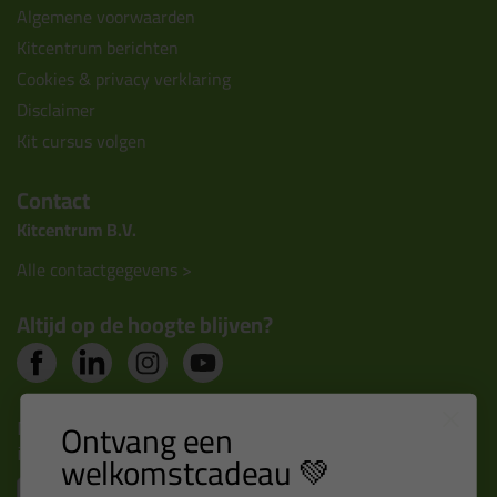
Algemene voorwaarden
Kitcentrum berichten
Cookies & privacy verklaring
Disclaimer
Kit cursus volgen
Contact
Kitcentrum B.V.
Alle contactgegevens >
Altijd op de hoogte blijven?
Nieuws, tips en exclusieve deals rechtstreeks in je
Ontvang een
inbox
welkomstcadeau 💚
Email