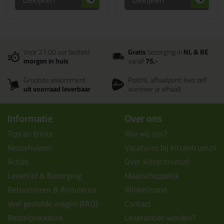
Voor 21:00 uur besteld
Gratis
bezorging in
NL & BE
morgen in huis
vanaf
75,-
Grootste assortiment
PostNL afhaalpunt: kies zelf
uit voorraad leverbaar
wanneer je afhaalt
Informatie
Over ons
Tips en tricks
Wie wij zijn?
Keuzehulpen
Vacatures bij kitcentrum.nl
Acties
Over Kitcentrum.nl
Levertijd & Bezorging
Maatschappelijk
Retourneren & Annuleren
Winkelmand
Veel gestelde vragen (FAQ)
Contact
Bestelprocedure
Leverancier worden?