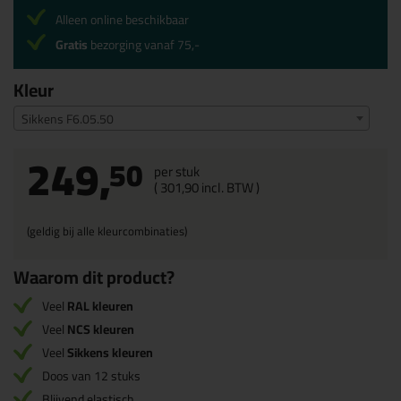
Alleen online beschikbaar
Gratis
bezorging vanaf 75,-
Kleur
Sikkens F6.05.50
249,
50
per stuk
(
301,
90
incl. BTW )
(geldig bij alle kleurcombinaties)
Waarom dit product?
Veel
RAL kleuren
Veel
NCS kleuren
Veel
Sikkens kleuren
Doos van 12 stuks
Blijvend elastisch