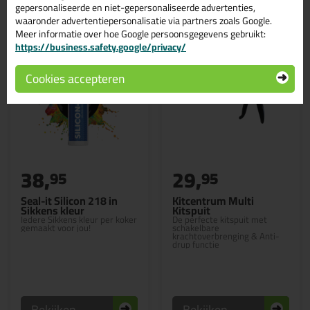
gepersonaliseerde en niet-gepersonaliseerde advertenties,
waaronder advertentiepersonalisatie via partners zoals Google.
Meer informatie over hoe Google persoonsgegevens gebruikt:
https://business.safety.google/privacy/
Cookies accepteren
38,
29,
95
95
Seal-it Silicon 218 in
Kitcentrum Multi
Sikkens kleur
Kitspuit
Iedere Sikkens kleur per koker
De perfecte kitspuit met
gemaakt voor jou!
schakelbare
krachtoverbrenging & Anti-
drup functie
Bekijken
Bekijken