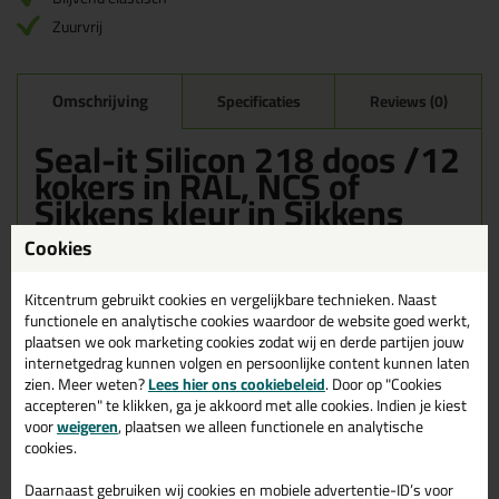
Zuurvrij
Omschrijving
Specificaties
Reviews (0)
Seal-it Silicon 218 doos /12
kokers in RAL, NCS of
Sikkens kleur in Sikkens
F6.05.50
Cookies
Bestel de Seal-it Silicon 218 doos /12 kokers in RAL, NCS of
Sikkens kleur in Sikkens F6.05.50 vandaag nog! Vandaag besteld
Kitcentrum gebruikt cookies en vergelijkbare technieken. Naast
= morgen in huis.
functionele en analytische cookies waardoor de website goed werkt,
plaatsen we ook marketing cookies zodat wij en derde partijen jouw
Wil je meer weten over de toepassing en kenmerken van dit
internetgedrag kunnen volgen en persoonlijke content kunnen laten
product?
Lees alles over dit product >
zien. Meer weten?
Lees hier ons cookiebeleid
. Door op "Cookies
accepteren" te klikken, ga je akkoord met alle cookies. Indien je kiest
voor
weigeren
, plaatsen we alleen functionele en analytische
cookies.
Gerelateerde producten
Daarnaast gebruiken wij cookies en mobiele advertentie-ID’s voor