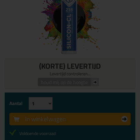
(KORTE) LEVERTIJD
Levertijd controleren...
houd mij op de hoogte
Aantal
In winkelwagen
Voldoende voorraad