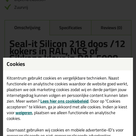
Zuurvrij
Omschrijving
Specificaties
Reviews (0)
Seal-it Silicon 218 doos /12
kokers in RAL, NCS of
Sikkens kleur in RAL 5008
Cookies
Bestel de Seal-it Silicon 218 doos /12 kokers in RAL, NCS of
Sikkens kleur in RAL 5008 vandaag nog! Vandaag besteld =
morgen in huis.
Kitcentrum gebruikt cookies en vergelijkbare technieken. Naast
functionele en analytische cookies waardoor de website goed werkt,
plaatsen we ook marketing cookies zodat wij en derde partijen jouw
Wil je meer weten over de toepassing en kenmerken van dit
product?
Lees alles over dit product >
internetgedrag kunnen volgen en persoonlijke content kunnen laten
zien. Meer weten?
Lees hier ons cookiebeleid
. Door op "Cookies
accepteren" te klikken, ga je akkoord met alle cookies. Indien je kiest
voor
weigeren
, plaatsen we alleen functionele en analytische
cookies.
Gerelateerde producten
Daarnaast gebruiken wij cookies en mobiele advertentie-ID’s voor
gepersonaliseerde en niet-gepersonaliseerde advertenties,