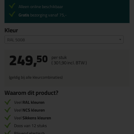
Alleen online beschikbaar
Gratis
bezorging vanaf 75,-
Kleur
RAL 5008
249,
50
per stuk
(
301,
90
incl. BTW )
(geldig bij alle kleurcombinaties)
Waarom dit product?
Veel
RAL kleuren
Veel
NCS kleuren
Veel
Sikkens kleuren
Doos van 12 stuks
Blijvend elastisch