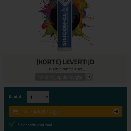
(KORTE) LEVERTIJD
Levertijd controleren...
houd mij op de hoogte
Aantal
In winkelwagen
Voldoende voorraad