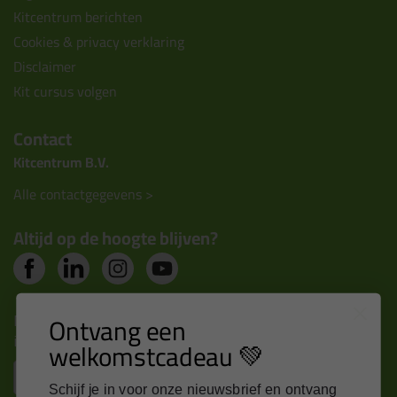
Kitcentrum berichten
Cookies & privacy verklaring
Disclaimer
Kit cursus volgen
Contact
Kitcentrum B.V.
Alle contactgegevens >
Altijd op de hoogte blijven?
Nieuws, tips en exclusieve deals rechtstreeks in je
Ontvang een
inbox
welkomstcadeau 💚
Email
Schijf je in voor onze nieuwsbrief en ontvang