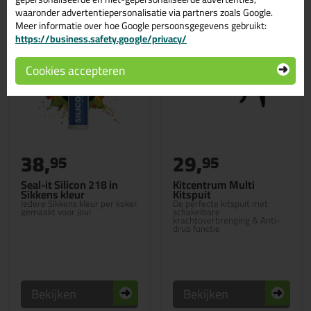
waaronder advertentiepersonalisatie via partners zoals Google.
Meer informatie over hoe Google persoonsgegevens gebruikt:
https://business.safety.google/privacy/
Cookies accepteren
38,
29,
95
95
Seal-it Silicon 218 in
Kitcentrum Multi
Sikkens kleur
Kitspuit
Iedere Sikkens kleur per koker
De perfecte kitspuit met
gemaakt voor jou!
schakelbare
krachtoverbrenging & Anti-
drup functie
Bekijken
Bekijken