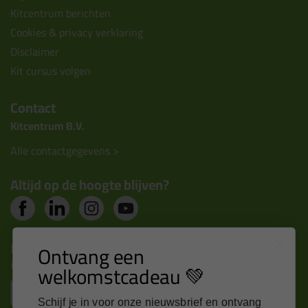
Kitcentrum berichten
Cookies & privacy verklaring
Disclaimer
Kit cursus volgen
Contact
Kitcentrum B.V.
Alle contactgegevens >
Altijd op de hoogte blijven?
Nieuws, tips en exclusieve deals rechtstreeks in je
Ontvang een
inbox
welkomstcadeau 💚
Email
Schijf je in voor onze nieuwsbrief en ontvang