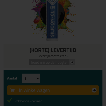
(KORTE) LEVERTIJD
Levertijd controleren...
houd mij op de hoogte
Aantal
In winkelwagen
Voldoende voorraad