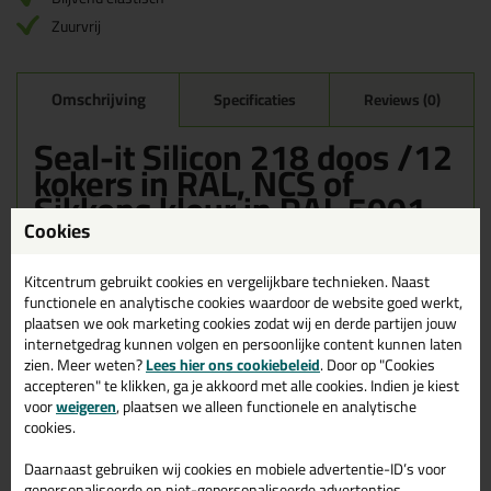
Zuurvrij
Omschrijving
Specificaties
Reviews (0)
Seal-it Silicon 218 doos /12
kokers in RAL, NCS of
Sikkens kleur in RAL 5001
Cookies
Bestel de Seal-it Silicon 218 doos /12 kokers in RAL, NCS of
Sikkens kleur in RAL 5001 vandaag nog! Vandaag besteld =
morgen in huis.
Kitcentrum gebruikt cookies en vergelijkbare technieken. Naast
functionele en analytische cookies waardoor de website goed werkt,
plaatsen we ook marketing cookies zodat wij en derde partijen jouw
Wil je meer weten over de toepassing en kenmerken van dit
product?
Lees alles over dit product >
internetgedrag kunnen volgen en persoonlijke content kunnen laten
zien. Meer weten?
Lees hier ons cookiebeleid
. Door op "Cookies
accepteren" te klikken, ga je akkoord met alle cookies. Indien je kiest
voor
weigeren
, plaatsen we alleen functionele en analytische
cookies.
Gerelateerde producten
Daarnaast gebruiken wij cookies en mobiele advertentie-ID’s voor
gepersonaliseerde en niet-gepersonaliseerde advertenties,