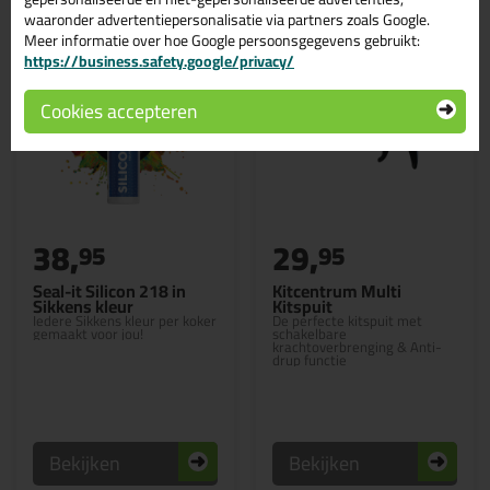
waaronder advertentiepersonalisatie via partners zoals Google.
Meer informatie over hoe Google persoonsgegevens gebruikt:
https://business.safety.google/privacy/
Cookies accepteren
38,
29,
95
95
Seal-it Silicon 218 in
Kitcentrum Multi
Sikkens kleur
Kitspuit
Iedere Sikkens kleur per koker
De perfecte kitspuit met
gemaakt voor jou!
schakelbare
krachtoverbrenging & Anti-
drup functie
Bekijken
Bekijken