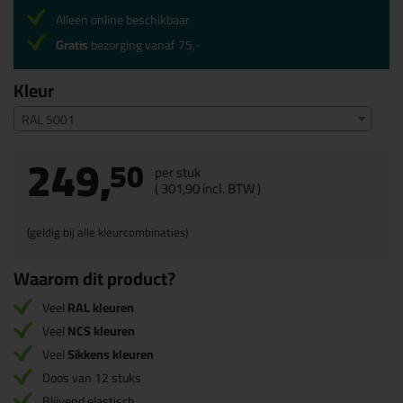
Alleen online beschikbaar
Gratis
bezorging vanaf 75,-
Kleur
RAL 5001
249,
50
per stuk
(
301,
90
incl. BTW )
(geldig bij alle kleurcombinaties)
Waarom dit product?
Veel
RAL kleuren
Veel
NCS kleuren
Veel
Sikkens kleuren
Doos van 12 stuks
Blijvend elastisch