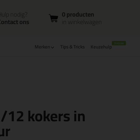
nloggen
Bestelstatus
0 producten
ccount
controleren
in winkelwagen
Hulp nodig?
0 producten
Contact ons
in winkelwagen
Merken
Tips & Tricks
Keuzehulp
verbaar
PostNL afhaalpunt: kies zelf wanneer je afhaalt
 /12 kokers in
ur