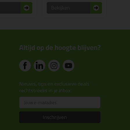
n
Bekijken
Altijd op de hoogte blijven?
Nieuws, tips en exclusieve deals
rechtstreeks in je inbox
Email
Inschrijven