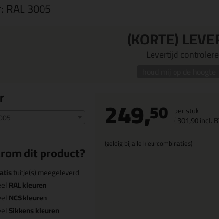
r:
RAL 3005
(KORTE) LEVE
Levertijd controleren
houd mij op de hoogte
r
249,
50
per stuk
005
(
301,
90
incl. 
(geldig bij alle kleurcombinaties)
rom dit product?
atis
tuitje(s) meegeleverd
eel
RAL kleuren
eel
NCS kleuren
eel
Sikkens kleuren