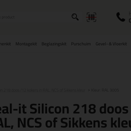
I
a
onenkit
Montagekit
Beglazingskit
Purschuim
Gevel- & Vloerkit
zorging
in NL & BE
vanaf
75,-
Grootste assortiment
uit voorraad le
con 218 doos /12 kokers in RAL, NCS of Sikkens kleur
Kleur: RAL 3005
al-it Silicon 218 doos
L, NCS of Sikkens kle