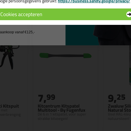
n
ogle persoonsgegevens gebruikt:
https://business.safety.google/privacy/
 de actiecode ›
Cookies accepteren
 wil geen cadeau
j aankoop vanaf €125,-
7,
9,
99
25
i Kitspuit
Kitcentrum Kitspatel
Zwaluw Sili
Multitool - By Fugenfux
Natural St
t met
Dé 6 in 1 kitspatel, voor super
Veel RAL-kleu
overbrenging
strakke kitvoegen!
natuursteen!