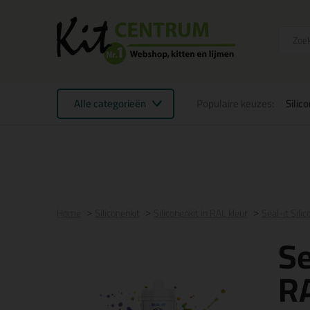
Alle categorieën
Populaire keuzes:
Silic
Voor 16:00 uur besteld
morgen in huis
Gratis
be
Home
Siliconenkit
Siliconenkit in RAL kleur
Seal-it Sili
Se
RA