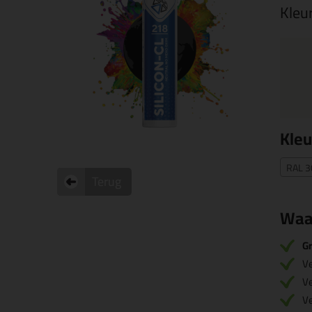
Kleu
Kleu
RAL 3
Terug
Waa
Gr
V
V
V