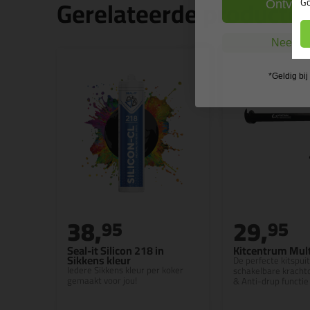
Gerelateerde producte
Go
Ontvang
Nee, ik
*Geldig bi
38,
29,
95
95
Seal-it Silicon 218 in
Kitcentrum Mult
Sikkens kleur
De perfecte kitspui
Iedere Sikkens kleur per koker
schakelbare kracht
gemaakt voor jou!
& Anti-drup functie