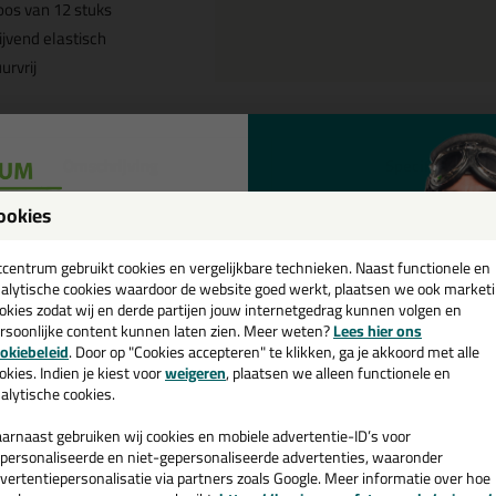
os van 12 stuks
ijvend elastisch
urvrij
Omschrijving
Specificaties
ookies
eal-it Silicon 218 doos /12 koker
een
leur in RAL 3005
cadeau 💚
tcentrum gebruikt cookies en vergelijkbare technieken. Naast functionele en
alytische cookies waardoor de website goed werkt, plaatsen we ook market
tel de Seal-it Silicon 218 doos /12 kokers in RAL, NCS of Sikkens kleu
okies zodat wij en derde partijen jouw internetgedrag kunnen volgen en
.
rsoonlijke content kunnen laten zien. Meer weten?
Lees hier ons
e nieuwsbrief en ontvang een
okiebeleid
. Door op "Cookies accepteren" te klikken, ga je akkoord met alle
v. €35,-
bij je eerste bestelling!
okies. Indien je kiest voor
weigeren
, plaatsen we alleen functionele en
 je meer weten over de toepassing en kenmerken van dit product?
Lees 
alytische cookies.
arnaast gebruiken wij cookies en mobiele advertentie-ID’s voor
personaliseerde en niet-gepersonaliseerde advertenties, waaronder
vertentiepersonalisatie via partners zoals Google. Meer informatie over hoe