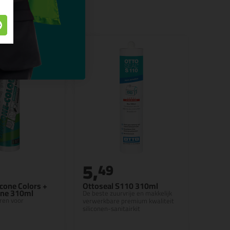
5,
49
cone Colors +
Ottoseal S110 310ml
one 310ml
De beste zuurvrije en makkelijk
ren voor
verwerkbare premium kwaliteit
siliconen-sanitairkit