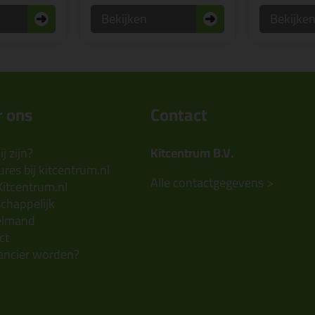
Bekijken
Bekijke
 ons
Contact
j zijn?
Kitcentrum B.V.
res bij kitcentrum.nl
Alle contactgegevens >
Kitcentrum.nl
chappelijk
elmand
ct
ancier worden?