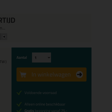
RTIJD
...
Aantal
BTW )
In winkelwagen
Voldoende voorraad
Alleen online beschikbaar
Gratis
bezorging vanaf 75,-