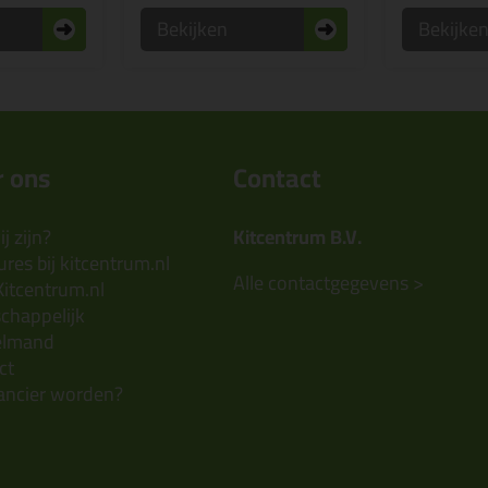
Bekijken
Bekijke
 ons
Contact
j zijn?
Kitcentrum B.V.
res bij kitcentrum.nl
Alle contactgegevens >
Kitcentrum.nl
chappelijk
elmand
ct
ancier worden?