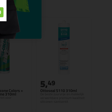
5,
49
cone Colors +
Ottoseal S110 310ml
one 310ml
De beste zuurvrije en makkelijk
ren voor
verwerkbare premium kwaliteit
siliconen-sanitairkit