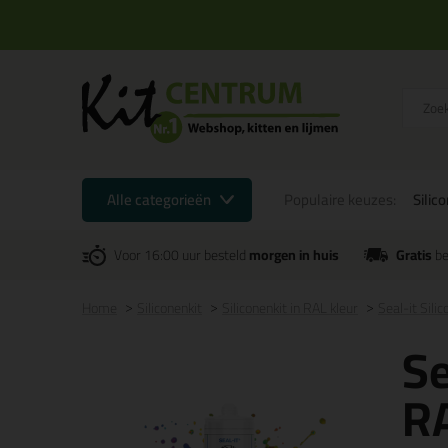
Alle categorieën
Populaire keuzes:
Silic
Voor 16:00 uur besteld
morgen in huis
Gratis
be
Home
Siliconenkit
Siliconenkit in RAL kleur
Seal-it Sili
Se
RA