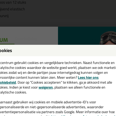
os van 12 stuks
ijvend elastisch
urvrij
Omschrijving
Specificaties
ookies
eal-it Silicon 218 doos /12 koker
een
leur in NCS S1502 Y
cadeau 💚
tcentrum gebruikt cookies en vergelijkbare technieken. Naast functionele en
alytische cookies waardoor de website goed werkt, plaatsen we ook market
tel de Seal-it Silicon 218 doos /12 kokers in RAL, NCS of Sikkens kleu
okies zodat wij en derde partijen jouw internetgedrag kunnen volgen en
uis.
rsoonlijke content kunnen laten zien. Meer weten?
Lees hier ons
e nieuwsbrief en ontvang een
okiebeleid
. Door op "Cookies accepteren" te klikken, ga je akkoord met alle
v. €35,-
bij je eerste bestelling!
okies. Indien je kiest voor
weigeren
, plaatsen we alleen functionele en
 je meer weten over de toepassing en kenmerken van dit product?
Lees 
alytische cookies.
arnaast gebruiken wij cookies en mobiele advertentie-ID’s voor
personaliseerde en niet-gepersonaliseerde advertenties, waaronder
vertentiepersonalisatie via partners zoals Google. Meer informatie over hoe