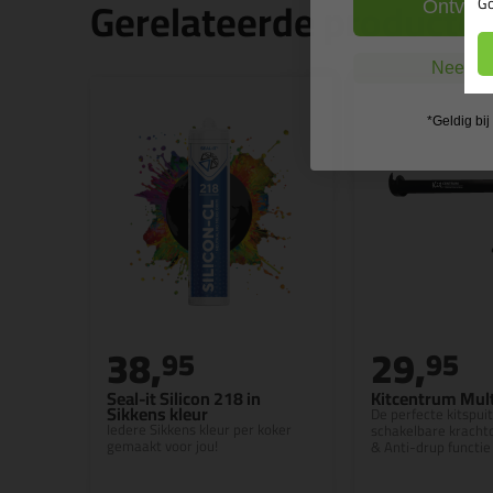
Gerelateerde producte
Go
Ontvang
Nee, ik
*Geldig bi
38,
29,
95
95
Seal-it Silicon 218 in
Kitcentrum Mult
Sikkens kleur
De perfecte kitspui
Iedere Sikkens kleur per koker
schakelbare kracht
gemaakt voor jou!
& Anti-drup functie