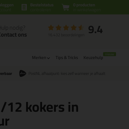
nloggen
Bestelstatus
0 producten
ccount
controleren
in winkelwagen
9.4
Hulp nodig?
Contact ons
16.432 beoordelingen
Merken
Tips & Tricks
Keuzehulp
verbaar
PostNL afhaalpunt: kies zelf wanneer je afhaalt
 /12 kokers in
ur