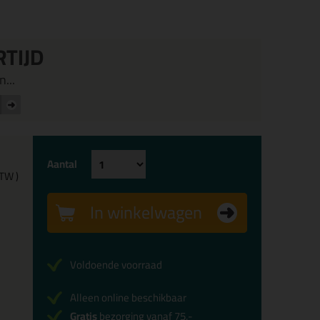
RTIJD
...
Aantal
BTW )
In winkelwagen
Voldoende voorraad
Alleen online beschikbaar
Gratis
bezorging vanaf 75,-