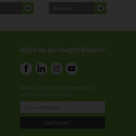
n
Bekijken
Altijd op de hoogte blijven?
Nieuws, tips en exclusieve deals
rechtstreeks in je inbox
Email
Inschrijven