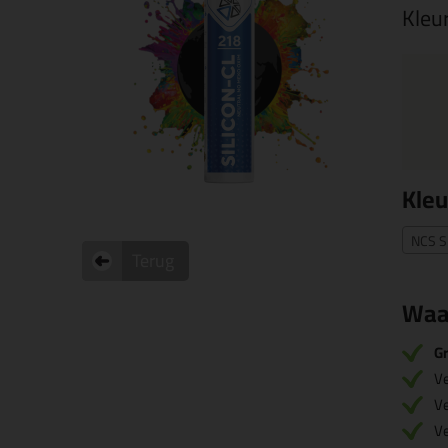
Kleu
Kleu
NCS S
Terug
Waa
Gr
V
V
V