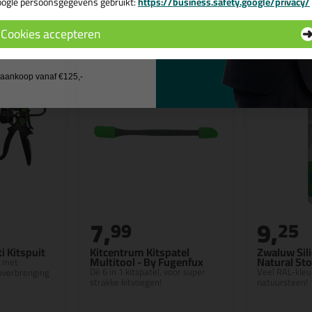
n
ogle persoonsgegevens gebruikt:
https://business.safety.google/privacy/
 de actiecode ›
Cookies accepteren
 wil geen cadeau
j aankoop vanaf €125,-
7,
9,
99
25
i Kitspuit
Kitcentrum Kitspatel
Zwaluw Sili
Multitool - By Fugenfux
Natural St
t met
Dé 6 in 1 kitspatel, voor super
Veel RAL-kleu
overbrenging
strakke kitvoegen!
natuursteen!