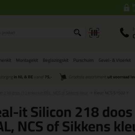
I
a
onenkit
Montagekit
Beglazingskit
Purschuim
Gevel- & Vloerkit
zorging
in NL & BE
vanaf
75,-
Grootste assortiment
uit voorraad le
con 218 doos /12 kokers in RAL, NCS of Sikkens kleur
Kleur: NCS S1502 Y
al-it Silicon 218 doos
L, NCS of Sikkens kle