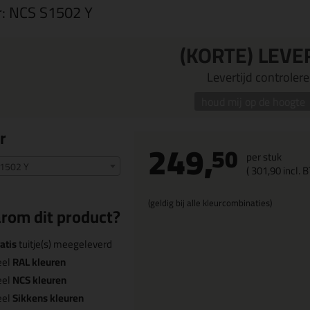
r:
NCS S1502 Y
(KORTE) LEVE
Levertijd controleren
houd mij op de hoogte
r
249,
50
per stuk
1502 Y
(
301,
90
incl. 
(geldig bij alle kleurcombinaties)
rom dit product?
atis
tuitje(s) meegeleverd
eel
RAL kleuren
eel
NCS kleuren
eel
Sikkens kleuren