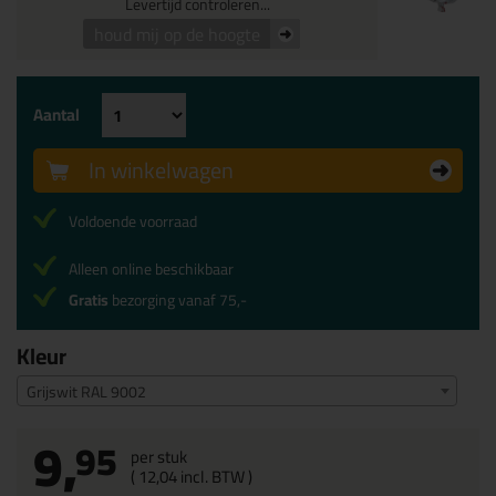
Levertijd controleren...
houd mij op de hoogte
Aantal
In winkelwagen
Voldoende voorraad
Alleen online beschikbaar
Gratis
bezorging vanaf 75,-
Kleur
Grijswit RAL 9002
9,
95
per stuk
(
12,
04
incl. BTW )