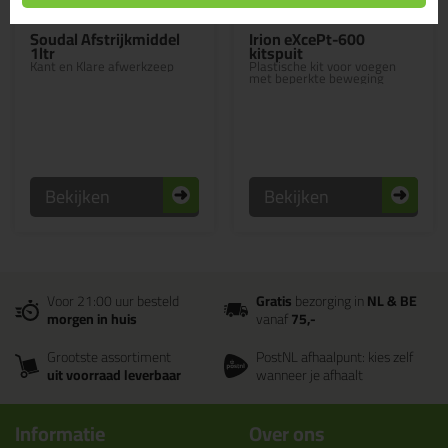
7,
39,
49
99
Soudal Afstrijkmiddel
Irion eXcePt-600
1ltr
kitspuit
Kant en Klare afwerkzeep
Plastische kit voor voegen
met beperkte beweging
Bekijken
Bekijken
Voor 21:00 uur besteld
Gratis
bezorging in
NL & BE
morgen in huis
vanaf
75,-
Grootste assortiment
PostNL afhaalpunt: kies zelf
uit voorraad leverbaar
wanneer je afhaalt
Informatie
Over ons