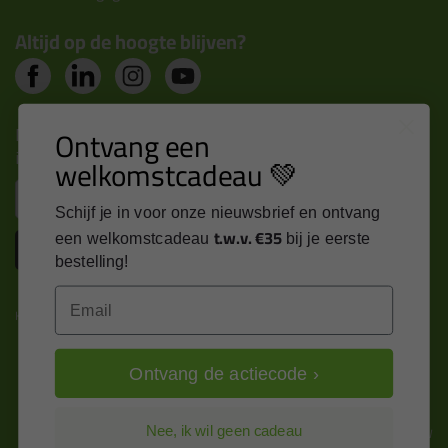
Altijd op de hoogte blijven?
Nieuws, tips en exclusieve deals rechtstreeks in je
Ontvang een
inbox
welkomstcadeau 💚
Email
Schijf je in voor onze nieuwsbrief en ontvang
t.w.v. €35
een welkomstcadeau
bij je eerste
Inschrijven
bestelling!
Email
Kitcentrum is trots op:
Ontvang de actiecode ›
Alle prijzen zijn in EURO en excl. 21% BTW
Nee, ik wil geen cadeau