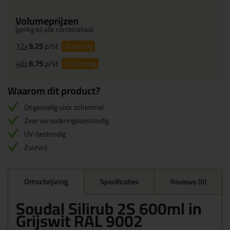
Volumeprijzen
(geldig bij alle combinaties)
12x
9,25
p/st
7%
korting
48x
8,75
p/st
12%
korting
Waarom dit product?
Ongevoelig voor schimmel
Zeer verouderingsbestendig
UV-bestendig
Zuurvrij
Omschrijving
Specificaties
Reviews (0)
Soudal Silirub 2S 600ml in
Grijswit RAL 9002