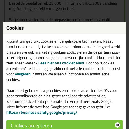
Bestel de Soudal Silirub 2S 600ml in Grijswit RAL 9002 vandaag
nog! Vandaag besteld = morgen in huis.
Wil je meer weten over de toepassing en kenmerken van dit
product?
Lees alles over dit product >
Cookies
Kitcentrum gebruikt cookies en vergelijkbare technieken. Naast
functionele en analytische cookies waardoor de website goed werkt,
Gerelateerde producten
plaatsen we ook marketing cookies zodat wij en derde partijen jouw
internetgedrag kunnen volgen en persoonlijke content kunnen laten
zien. Meer weten?
Lees hier ons cookiebeleid
. Door op "Cookies
accepteren" te klikken, ga je akkoord met alle cookies. Indien je kiest
voor
weigeren
, plaatsen we alleen functionele en analytische
cookies.
Daarnaast gebruiken wij cookies en mobiele advertentie-ID’s voor
gepersonaliseerde en niet-gepersonaliseerde advertenties,
waaronder advertentiepersonalisatie via partners zoals Google.
Meer informatie over hoe Google persoonsgegevens gebruikt:
https://business.safety.google/privacy/
Cookies accepteren