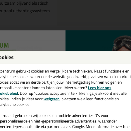
urzaam blijvend elastisch
utraal uithardingssysteem
Omschrijving
Specificaties
ookies
uadroseal 310ml in Donker Man
een
cadeau 💚
tcentrum gebruikt cookies en vergelijkbare technieken. Naast functionele en
k je Quadroseal 310ml in een specifieke kleur? Gevonden! Deze Quadro
alytische cookies waardoor de website goed werkt, plaatsen we ook market
ruiken voor verschillende toepassingen. Een professioneel en hoogwaard
okies zodat wij en derde partijen jouw internetgedrag kunnen volgen en
droseal 310ml in de kleur Donker Manhattan vandaag nog! Op voorraad
rsoonlijke content kunnen laten zien. Meer weten?
Lees hier ons
e nieuwsbrief en ontvang een
okiebeleid
. Door op "Cookies accepteren" te klikken, ga je akkoord met alle
v. €35,-
bij je eerste bestelling!
okies. Indien je kiest voor
weigeren
, plaatsen we alleen functionele en
 je meer weten over de toepassing en kenmerken van dit product?
Lees 
alytische cookies.
arnaast gebruiken wij cookies en mobiele advertentie-ID’s voor
personaliseerde en niet-gepersonaliseerde advertenties, waaronder
vertentiepersonalisatie via partners zoals Google. Meer informatie over hoe