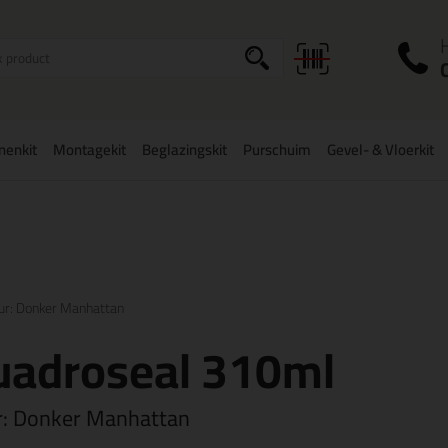
I
a
onenkit
Montagekit
Beglazingskit
Purschuim
Gevel- & Vloerkit
zorging
in NL & BE
vanaf
75,-
Grootste assortiment
uit voorraad le
ur: Donker Manhattan
uadroseal 310ml
r:
Donker Manhattan