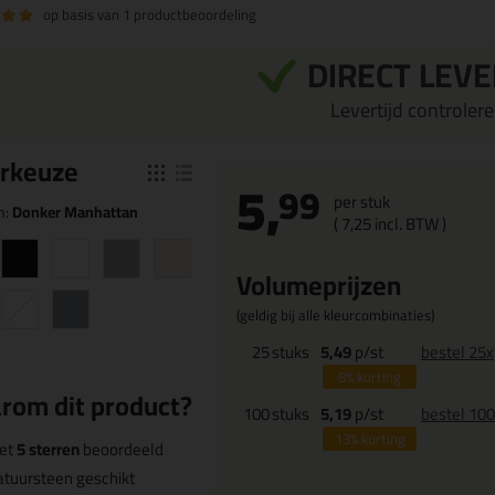
op basis van
1 productbeoordeling
DIRECT LEV
Levertijd controleren
r
keuze
5,
99
per stuk
n:
Donker Manhattan
(
7,
25
incl. BTW )
Volumeprijzen
(geldig bij alle kleurcombinaties)
25
stuks
5,49
p/st
bestel 25x
8%
korting
rom dit product?
100
stuks
5,19
p/st
bestel 10
13%
korting
et
5 sterren
beoordeeld
tuursteen geschikt