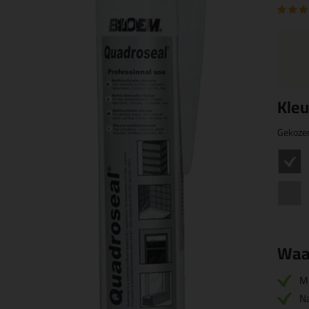
Kleu
Gekoze
Waa
M
Na