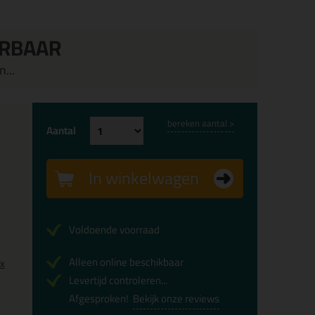
ERBAAR
...
bereken aantal >
Aantal
In winkelwagen
Voldoende voorraad
Alleen online beschikbaar
0x
Levertijd controleren...
Afgesproken!
Bekijk onze reviews