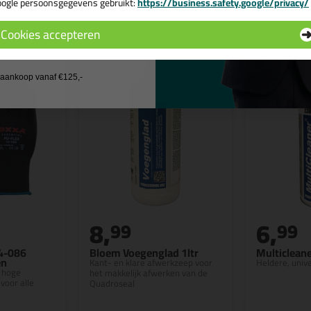
n
ogle persoonsgegevens gebruikt:
https://business.safety.google/privacy/
 de actiecode ›
Cookies accepteren
 wil geen cadeau
j aankoop vanaf €125,-
8,
6,
99
99
4-086
Bloem Voegenglad 1ltr
Multiclean
en
Kant- en klare afwerkzeep voor
Heldere, unive
 hoge
het makkelijk afwerken van de
voor alle
Quadroseal