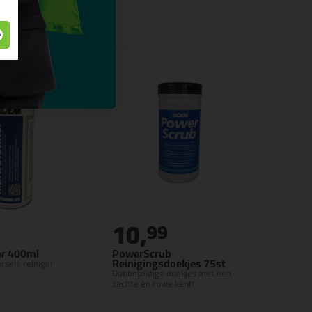
10,
99
er 400ml
PowerScrub
Reinigingsdoekjes 75st
rsele reiniger
Dubbelzijdige doekjes met een
zachte én ruwe kant!