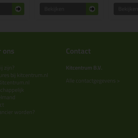
Bekijken
Bekijke
 ons
Contact
j zijn?
Kitcentrum B.V.
res bij kitcentrum.nl
Alle contactgegevens >
Kitcentrum.nl
chappelijk
elmand
ct
ancier worden?