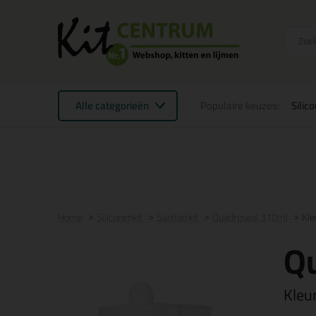
Alle categorieën
Populaire keuzes:
Silic
Voor 16:00 uur besteld
morgen in huis
Gratis
be
Home
Siliconenkit
Sanitairkit
Quadroseal 310ml
Kle
Q
Kleu