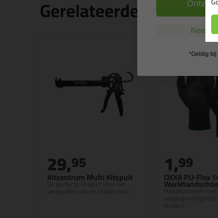
Gerelateerde producte
Go
Ontvang
Nee, ik
*Geldig bi
29,
1,
95
99
Kitcentrum Multi Kitspuit
OXXA PU-Flex 1
Werkhandscho
De perfecte kitspuit voor het
Handschoenen met
verspuiten van de Quadroseal
vingergevoeligheid, 
klussen