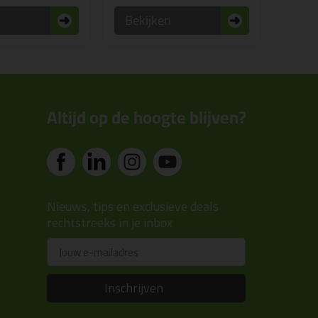
n
Bekijken
Altijd op de hoogte blijven?
Nieuws, tips en exclusieve deals
rechtstreeks in je inbox
Email
Inschrijven