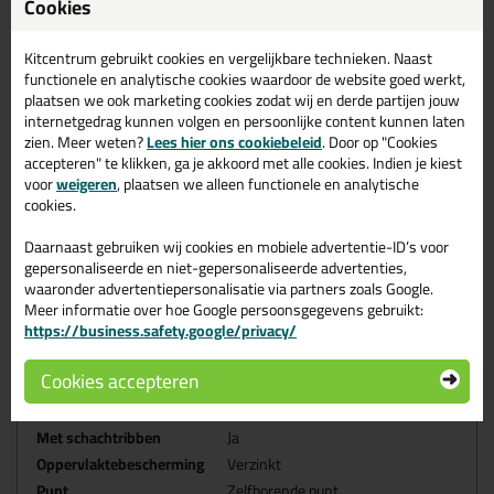
schroefbitje kiest!
Cookies
Afmeting
Diameter in mm:
5.0
Kitcentrum gebruikt cookies en vergelijkbare technieken. Naast
Lengte in mm:
10
0
functionele en analytische cookies waardoor de website goed werkt,
plaatsen we ook marketing cookies zodat wij en derde partijen jouw
Inhoud (Wat krijg je opgestuurd)
internetgedrag kunnen volgen en persoonlijke content kunnen laten
200 stuks (doosje)
zien. Meer weten?
Lees hier ons cookiebeleid
. Door op "Cookies
1x Gratis schroefbitje inbegrepen (T20)
accepteren" te klikken, ga je akkoord met alle cookies. Indien je kiest
voor
weigeren
, plaatsen we alleen functionele en analytische
Aandraaivoorziening
Tx-20
cookies.
Diameter in mm
5,00
Daarnaast gebruiken wij cookies en mobiele advertentie-ID’s voor
Draad
Deeldraad
gepersonaliseerde en niet-gepersonaliseerde advertenties,
EAN Code
8712061038848
waaronder advertentiepersonalisatie via partners zoals Google.
Geleverd met bit
Ja
Meer informatie over hoe Google persoonsgegevens gebruikt:
https://business.safety.google/privacy/
Kopvorm
Verzonken kop
Lengte in mm
100,00
Cookies accepteren
Materiaal/kwaliteit
Gehard staal C10B21
Met freesribben
Ja
Met schachtribben
Ja
Oppervlaktebescherming
Verzinkt
Punt
Zelfborende punt