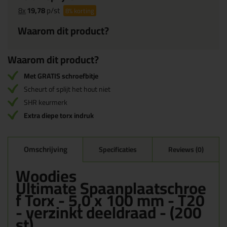
8x
19,78
p/st
8%
korting
Waarom dit product?
Waarom dit product?
Met GRATIS schroefbitje
Scheurt of splijt het hout niet
SHR keurmerk
Extra diepe torx indruk
Omschrijving
Specificaties
Reviews (0)
Woodies
Ultimate Spaanplaatschroe
f Torx - 5,0 x 100 mm - T20
- verzinkt deeldraad - (200
st)