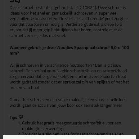
Deze schroef bestaat uit gehard staal (C10B21). Deze schroef is
ideaal voor het snel en gemakkelijk schroeven in super veel
verschillende houtsoorten. De speciale 'zelfborende' punt zorgt er
voor dat voorboren onnodig is. Verder zorgt de extra diepe torx
ervoor dat jij meer grip hebt tijdens het boren, controle over de
schroef verlies je dus niet snel.
Wanneer gebruik je deze Woodies Spaanplaatschroef 5,0 x 100
mm?
Wil jij schroeven in verschillende houtsoorten? Dan is dit jouw
schroef! De speciaal ontwikkelde schachtribben en schroefdraad
zorgen ervoor dat er gemakkelijk en snel in diverse soorten hout
wordt gedraaid zonder dat er sprake zal zijn van splijten of het het
breken van hout.
Omdat het schroeven een super makkelijke en vooral snelle klus
wordt, gaan de accu's van jouw boor ook een stuk langer mee!
Tips!💡
Gebruik het
gratis
meegestuurde schroefbitje voor een
makkelijke verwerking!
Zorg dat je
altijd
het juiste formaat schroevendraaier en