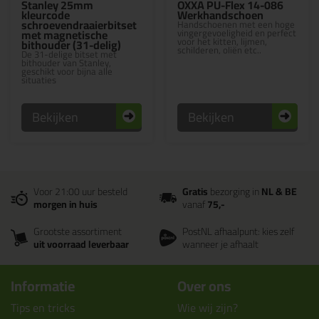
Stanley 25mm
OXXA PU-Flex 14-086
kleurcode
Werkhandschoen
schroevendraaierbitset
Handschoenen met een hoge
met magnetische
vingergevoeligheid en perfect
voor het kitten, lijmen,
bithouder (31-delig)
schilderen, oliën etc..
De 31-delige bitset met
bithouder van Stanley,
geschikt voor bijna alle
situaties
Bekijken
Bekijken
Voor 21:00 uur besteld
Gratis
bezorging in
NL & BE
morgen in huis
vanaf
75,-
Grootste assortiment
PostNL afhaalpunt: kies zelf
uit voorraad leverbaar
wanneer je afhaalt
Informatie
Over ons
Tips en tricks
Wie wij zijn?