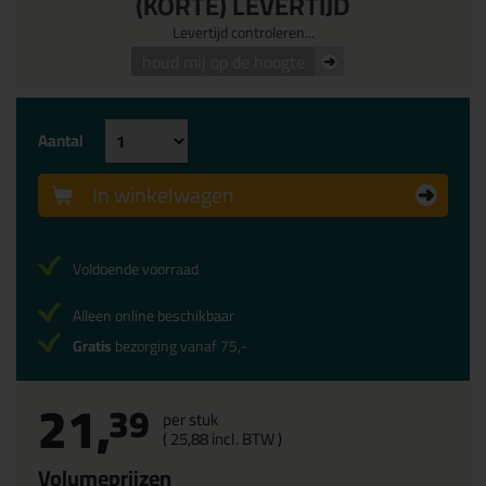
(KORTE) LEVERTIJD
Levertijd controleren...
houd mij op de hoogte
Aantal
In winkelwagen
Voldoende voorraad
Alleen online beschikbaar
Gratis
bezorging vanaf 75,-
21,
39
per stuk
(
25,
88
incl. BTW )
Volumeprijzen