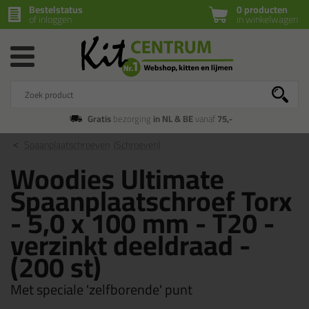
Bestelstatus
0 producten
of inloggen
in winkelwagen
Gratis
bezorging
in NL & BE
vanaf
75,-
Spaanplaatschroeven
(Schroeven)
Woodies Ultimate
Spaanplaatschroef Torx
- 5,0 x 100 mm - T20 -
verzinkt deeldraad -
(200 st)
Met speciale 'zelfborende' punt