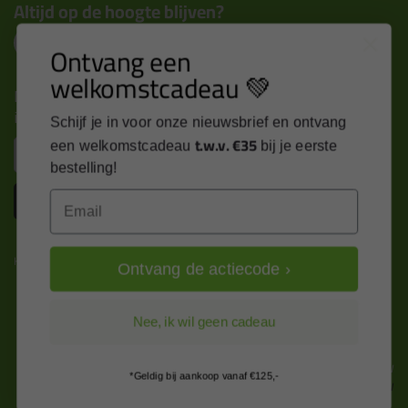
Altijd op de hoogte blijven?
Ontvang een
welkomstcadeau 💚
Nieuws, tips en exclusieve deals rechtstreeks in je
inbox
Schijf je in voor onze nieuwsbrief en ontvang
t.w.v. €35
Email
een welkomstcadeau
bij je eerste
bestelling!
Inschrijven
Email
Kitcentrum is trots op:
Ontvang de actiecode ›
Nee, ik wil geen cadeau
Alle prijzen zijn in EURO en excl. 21% BTW
*Geldig bij aankoop vanaf €125,-
wijzig naar incl. BTW