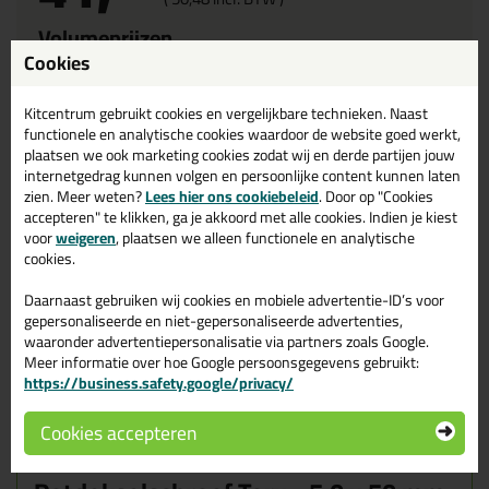
Volumeprijzen
Cookies
3x
38,51
p/st
8%
korting
Waarom dit product?
Kitcentrum gebruikt cookies en vergelijkbare technieken. Naast
functionele en analytische cookies waardoor de website goed werkt,
plaatsen we ook marketing cookies zodat wij en derde partijen jouw
Waarom dit product?
internetgedrag kunnen volgen en persoonlijke content kunnen laten
zien. Meer weten?
Lees hier ons cookiebeleid
. Door op "Cookies
Met GRATIS schroefbitje
accepteren" te klikken, ga je akkoord met alle cookies. Indien je kiest
voor
Scheurt of splijt hout niet
weigeren
, plaatsen we alleen functionele en analytische
cookies.
Extra diepe Torx indruk
Corrosie bestendig
Daarnaast gebruiken wij cookies en mobiele advertentie-ID’s voor
gepersonaliseerde en niet-gepersonaliseerde advertenties,
Zwart van kleur
waaronder advertentiepersonalisatie via partners zoals Google.
Meer informatie over hoe Google persoonsgegevens gebruikt:
https://business.safety.google/privacy/
Omschrijving
Specificaties
Reviews (0)
Cookies accepteren
Woodies Ultimate
Reviews voor: