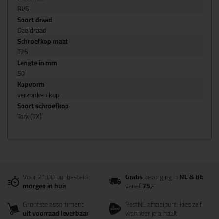
RVS
Soort draad
Deeldraad
Schroefkop maat
T25
Lengte in mm
50
Kopvorm
verzonken kop
Soort schroefkop
Torx (TX)
Voor 21:00 uur besteld
Gratis
bezorging in
NL & BE
morgen in huis
vanaf
75,-
Grootste assortiment
PostNL afhaalpunt: kies zelf
uit voorraad leverbaar
wanneer je afhaalt