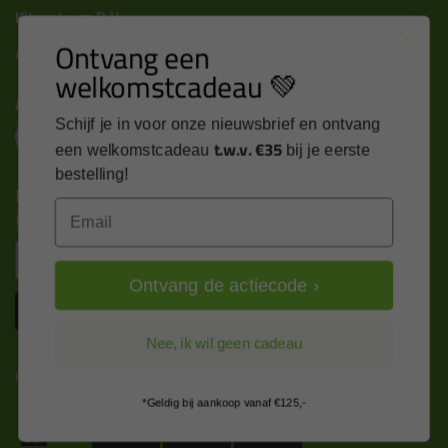
Kitcentrum B.V.
Ontvang een
Alle contactgegevens >
welkomstcadeau 💚
Altijd op de hoogte blijven?
Schijf je in voor onze nieuwsbrief en ontvang
t.w.v. €35
een welkomstcadeau
bij je eerste
bestelling!
Nieuws, tips en exclusieve deals rechtstreeks in je
Email
inbox
Email
Ontvang de actiecode ›
Inschrijven
Nee, ik wil geen cadeau
Kitcentrum is trots op:
*Geldig bij aankoop vanaf €125,-