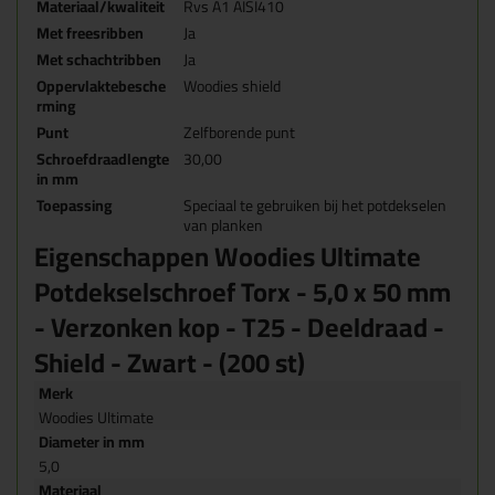
Materiaal/kwaliteit
Rvs A1 AISI410
Met freesribben
Ja
Met schachtribben
Ja
Oppervlaktebesche
Woodies shield
rming
Punt
Zelfborende punt
Schroefdraadlengte
30,00
in mm
Toepassing
Speciaal te gebruiken bij het potdekselen
van planken
Eigenschappen Woodies Ultimate
Potdekselschroef Torx - 5,0 x 50 mm
- Verzonken kop - T25 - Deeldraad -
Shield - Zwart - (200 st)
Merk
Woodies Ultimate
Diameter in mm
5,0
Materiaal