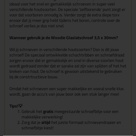
ideaal voor het snel en gemakkelijk schroeven in super veel
verschillende houtsoorten. De speciale 'zelfborende' punt zorgt er
voor dat voorboren onnodig is. Verder zorgt de extra diepe torx
ervoor dat jij meer grip hebt tijdens het boren, controle over de
schroef verlies je dus niet snel.
Wanneer gebruik je de Woodie Glaslatschroef 3,5 x 30mm?
Wil jij schroeven in verschillende houtsoorten? Dan is dit jouw
schroef! De speciaal ontwikkelde schachtribben en schroefdraad
zorgen ervoor dat er gemakkelijk en snel in diverse soorten hout
wordt gedraaid zonder dat er sprake zal zijn van splijten of het het
breken van hout. De schroef is gewoon uitstekend te gebruiken
bij de constrtructieve bouw.
Omdat het schroeven een super makkelijke en vooral snelle klus
wordt, gaan de accu's van jouw boor ook een stuk langer mee!
Tips!💡
Gebruik het
gratis
meegestuurde schroefbitje voor een
makkelijke verwerking!
Zorg dat je
altijd
het juiste formaat schroevendraaier en
schroefbitje kiest!