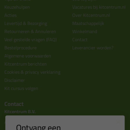
Keuzehulpen
Vacatures bij kitcentrum.nl
Acties
Over Kitcentrum.nl
Levertijd & Bezorging
Maatschappelijk
Retourneren & Annuleren
Winkelmand
Veel gestelde vragen (FAQ)
Contact
Bestelprocedure
Leverancier worden?
Algemene voorwaarden
Kitcentrum berichten
Cookies & privacy verklaring
Disclaimer
Kit cursus volgen
Contact
Kitcentrum B.V.
Alle contactgegevens >
Ontvang een