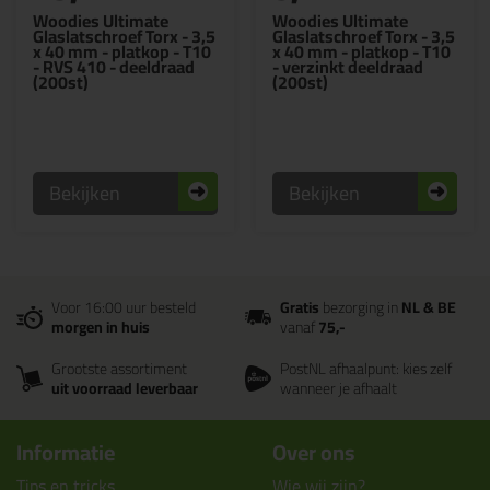
Woodies Ultimate
Woodies Ultimate
Glaslatschroef Torx - 3,5
Glaslatschroef Torx - 3,5
x 40 mm - platkop - T10
x 40 mm - platkop - T10
- RVS 410 - deeldraad
- verzinkt deeldraad
(200st)
(200st)
Bekijken
Bekijken
Voor 16:00 uur besteld
Gratis
bezorging in
NL & BE
morgen in huis
vanaf
75,-
Grootste assortiment
PostNL afhaalpunt: kies zelf
uit voorraad leverbaar
wanneer je afhaalt
Informatie
Over ons
Tips en tricks
Wie wij zijn?