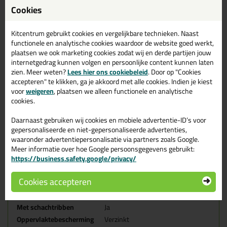
Afmeting
Cookies
Diameter in mm:
3.5
Lengte in mm:
30
Kitcentrum gebruikt cookies en vergelijkbare technieken. Naast
Inhoud (Wat krijg je opgestuurd)
functionele en analytische cookies waardoor de website goed werkt,
200 stuks (doosje)
plaatsen we ook marketing cookies zodat wij en derde partijen jouw
1x Gratis schroefbitje inbegrepen (T10)
internetgedrag kunnen volgen en persoonlijke content kunnen laten
zien. Meer weten?
Lees hier ons cookiebeleid
. Door op "Cookies
Aandraaivoorziening
Tx-10
accepteren" te klikken, ga je akkoord met alle cookies. Indien je kiest
Diameter in mm
3,50
voor
weigeren
, plaatsen we alleen functionele en analytische
Draad
Deeldraad
cookies.
EAN Code
8712061640041
Daarnaast gebruiken wij cookies en mobiele advertentie-ID’s voor
Geleverd met bit
Ja
gepersonaliseerde en niet-gepersonaliseerde advertenties,
Hoek kop in gr
75,00
waaronder advertentiepersonalisatie via partners zoals Google.
Kopdiameter in mm
5,10
Meer informatie over hoe Google persoonsgegevens gebruikt:
https://business.safety.google/privacy/
Kopvorm
Verzonken kop
Lengte in mm
30,00
Cookies accepteren
Materiaal/kwaliteit
Gehard staal C10B21
Met freesribben
Ja
Met schachtribben
Ja
Oppervlaktebescherming
Verzinkt