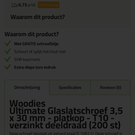
12x
6,73
p/st
10%
korting
Waarom dit product?
Waarom dit product?
Met GRATIS schroefbitje
Scheurt of splijt het hout niet
SHR keurmerk
Extra diepe torx indruk
Omschrijving
Specificaties
Reviews (0)
Woodies
Ultimate Glaslatschroef 3,5
x 30 mm - platkop - T10 -
verzinkt deeldraad (200 st)
Deze schroef bestaat uit gehard staal (C10B21). Deze schroef is