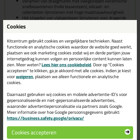
Verlijmen van draagmuren met vlakgeslepen keramische
snelbouwstenen (holle bouwsteen), silicaat- en
cellenbeton-lijmstenen met hoge maatnauwkeurigheid.
Het stapelen van vlakgeslepen lijmstenen voor dragende
constructies bij residentiële bouw van één- of
Cookies
meergezinswoningen tot een maximum hoogte van 4
bouwlagen.
Kitcentrum gebruikt cookies en vergelijkbare technieken. Naast
Geschikte ondergronden voor
functionele en analytische cookies waardoor de website goed werkt,
plaatsen we ook marketing cookies zodat wij en derde partijen jouw
de Easy Fix Construct NBS
internetgedrag kunnen volgen en persoonlijke content kunnen laten
zien. Meer weten?
Lees hier ons cookiebeleid
. Door op "Cookies
Draagmuren met vlakgeslepen keramische
accepteren" te klikken, ga je akkoord met alle cookies. Indien je kiest
snelbouwstenen (holle bouwsteen), silicaat- en
voor
weigeren
, plaatsen we alleen functionele en analytische
cellenbeton-lijmstenen met hoge maatnauwkeurigheid.
cookies.
Uitstekende hechting op keramische snelbouwsteen (holle
bouwsteen), silicaatsteen (kalkzandsteen) en cellenbeton
Daarnaast gebruiken wij cookies en mobiele advertentie-ID’s voor
gepersonaliseerde en niet-gepersonaliseerde advertenties,
Kenmerken van de
Rectavit Easy Fix
waaronder advertentiepersonalisatie via partners zoals Google.
Construct NBS
Meer informatie over hoe Google persoonsgegevens gebruikt:
https://business.safety.google/privacy/
Met Rectavit Easy Fix Construct kun je een onbeperkt
Cookies accepteren
aantal steenlagen per dag plaatsen.
Het windproof lijmschuim zorgt ervoor dat het niet