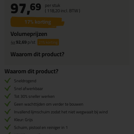
97,
69
per stuk
(
118,
20
incl. BTW )
17
% korting
Volumeprijzen
4x
92,69
p/st
21%
korting
Waarom dit product?
Waarom dit product?
Sneldrogend
Snel afwerkbaar
Tot 30% sneller werken
Geen wachttijden om verder te bouwen
Invallend lijmschuim zodat het niet wegwaait bij wind
Kleur: Grijs
Schuim, pistool en reiniger in 1