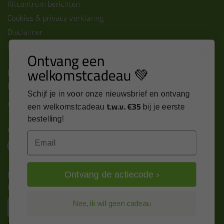
Kitcentrum berichten
Cookies & privacy verklaring
Disclaimer
Kit cursus volgen
Ontvang een
welkomstcadeau 💚
Contact
Kitcentrum B.V.
Schijf je in voor onze nieuwsbrief en ontvang
Alle contactgegevens >
t.w.v. €35
een welkomstcadeau
bij je eerste
bestelling!
Altijd op de hoogte blijven?
Email
Nieuws, tips en exclusieve deals rechtstreeks in je
Ontvang de actiecode ›
inbox
Email
Nee, ik wil geen cadeau