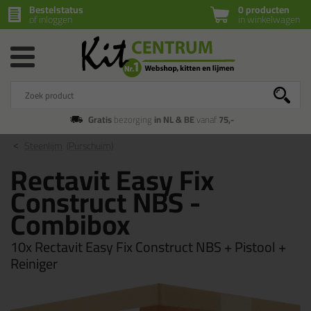
Bestelstatus
0 producten
of inloggen
in winkelwagen
Gratis
bezorging
in NL & BE
vanaf
75,-
Steenlijm
(Purschuim)
Rectavit Easy Fix
Construct NBS -
Combibox
10x Rectavit Easy Fix Construct NBS + Pistool +
Reiniger