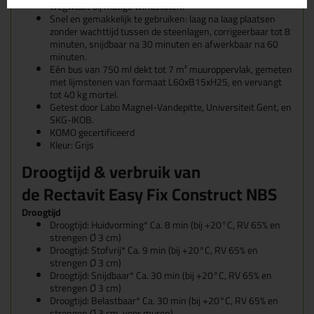
wegwaait bij matige windstoten.
Snel en gemakkelijk te gebruiken: laag na laag plaatsen
zonder wachttijd tussen de steenlagen, corrigeerbaar tot 8
minuten, snijdbaar na 30 minuten en afwerkbaar na 60
minuten.
Eén bus van 750 ml dekt tot 7 m² muuroppervlak, gemeten
met lijmstenen van formaat L60xB15xH25, en vervangt
tot 40 kg mortel.
Getest door Labo Magnel-Vandepitte, Universiteit Gent, en
SKG-IKOB.
KOMO gecertificeerd
Kleur: Grijs
Droogtijd & verbruik van
de Rectavit Easy Fix Construct NBS
Droogtijd
Droogtijd: Huidvorming* Ca. 8 min (bij +20°C, RV 65% en
strengen Ø 3 cm)
Droogtijd: Stofvrij* Ca. 9 min (bij +20°C, RV 65% en
strengen Ø 3 cm)
Droogtijd: Snijdbaar* Ca. 30 min (bij +20°C, RV 65% en
strengen Ø 3 cm)
Droogtijd: Belastbaar* Ca. 30 min (bij +20°C, RV 65% en
strengen Ø 3 cm, voor muren)