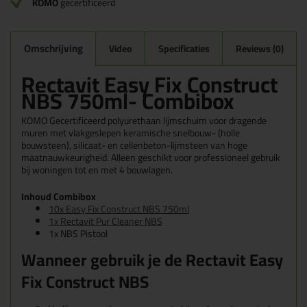
KOMO
gecertificeerd
Omschrijving
Video
Specificaties
Reviews (0)
Rectavit Easy Fix Construct
NBS 750ml- Combibox
KOMO Gecertificeerd polyurethaan lijmschuim voor dragende
muren met vlakgeslepen keramische snelbouw- (holle
bouwsteen), silicaat- en cellenbeton-lijmsteen van hoge
maatnauwkeurigheid. Alleen geschikt voor professioneel gebruik
bij woningen tot en met 4 bouwlagen.
Inhoud Combibox
10x Easy Fix Construct NBS 750ml
1x Rectavit Pur Cleaner NBS
1x NBS Pistool
Wanneer gebruik je de
Rectavit Easy
Fix Construct NBS