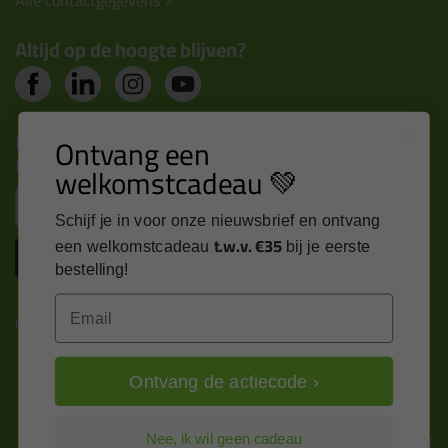
Alle contactgegevens >
Altijd op de hoogte blijven?
Nieuws, tips en exclusieve deals rechtstreeks in je
Ontvang een
inbox
welkomstcadeau 💚
Email
Schijf je in voor onze nieuwsbrief en ontvang
t.w.v. €35
een welkomstcadeau
bij je eerste
Inschrijven
bestelling!
Email
Kitcentrum is trots op:
Ontvang de actiecode ›
Alle prijzen zijn in EURO en excl. 21% BTW
Nee, ik wil geen cadeau