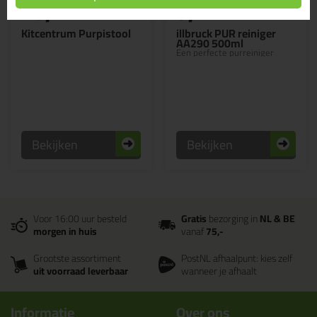
15,
9,
95
49
Kitcentrum Purpistool
illbruck PUR reiniger
AA290 500ml
Een perfecte purreiniger
Bekijken
Bekijken
Voor 16:00 uur besteld
Gratis
bezorging in
NL & BE
morgen in huis
vanaf
75,-
Grootste assortiment
PostNL afhaalpunt: kies zelf
uit voorraad leverbaar
wanneer je afhaalt
Informatie
Over ons