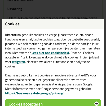
Uitvoering
500 ml blikken bus met adapter voor PUR-pistool en spraynozzle
(12 stuks/doos)
Cookies
Kitcentrum gebruikt cookies en vergelijkbare technieken. Naast
functionele en analytische cookies waardoor de website goed werkt,
plaatsen we ook marketing cookies zodat wij en derde partijen jouw
Gerelateerde producten
internetgedrag kunnen volgen en persoonlijke content kunnen laten
zien. Meer weten?
Lees hier ons cookiebeleid
. Door op "Cookies
accepteren" te klikken, ga je akkoord met alle cookies. Indien je kiest
voor
weigeren
, plaatsen we alleen functionele en analytische
cookies.
Daarnaast gebruiken wij cookies en mobiele advertentie-ID’s voor
gepersonaliseerde en niet-gepersonaliseerde advertenties,
waaronder advertentiepersonalisatie via partners zoals Google.
Meer informatie over hoe Google persoonsgegevens gebruikt:
https://business.safety.google/privacy/
Cookies accepteren