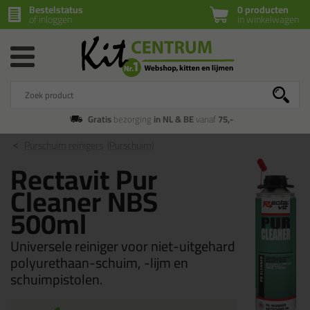
Bestelstatus
0 producten
of inloggen
in winkelwagen
Gratis
bezorging
in NL & BE
vanaf
75,-
Purschuim reinigers
(Purschuim)
Rectavit Pur
Cleaner NBS
500ml
Universele reiniger voor niet-uitgehard
polyurethaan-schuim, -lijm en
schuimpistolen.