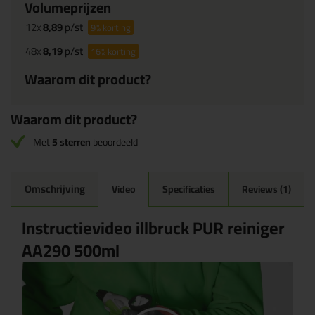
Volumeprijzen
12x
8,89
p/st
9%
korting
48x
8,19
p/st
16%
korting
Waarom dit product?
Waarom dit product?
Met
5 sterren
beoordeeld
Omschrijving
Video
Specificaties
Reviews (1)
Instructievideo illbruck PUR reiniger
AA290 500ml