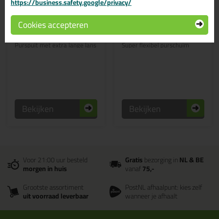
https://business.safety.google/privacy/
39,
11,
95
39
Cookies accepteren
Kitcentrum Purpistool
illbruck FM330 Perfect
XL - 60cm
Elastic Foam Pro 880ml
Purspuit met extra lange lans
Super flexibel purschuim
Bekijken
Bekijken
Voor 21:00 uur besteld
Gratis
bezorging in
NL & BE
morgen in huis
vanaf
75,-
Grootste assortiment
PostNL afhaalpunt: kies zelf
uit voorraad leverbaar
wanneer je afhaalt