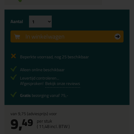
Aantal
In winkelwagen
Beperkte voorraad, nog 25 beschikbaar
Alleen online beschikbaar
Levertijd controleren...
Afgesproken!
Bekijk onze reviews
Gratis
bezorging vanaf 75,-
van
9,75
(adviesprijs) voor
9,
49
per stuk
(
11,
48
incl. BTW )