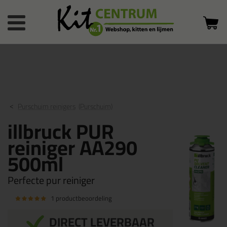
Bestelstatus
0 producten
of inloggen
in winkelwagen
Purschuim reinigers
(Purschuim)
illbruck PUR
reiniger AA290
500ml
Perfecte pur reiniger
1 productbeoordeling
DIRECT LEVERBAAR