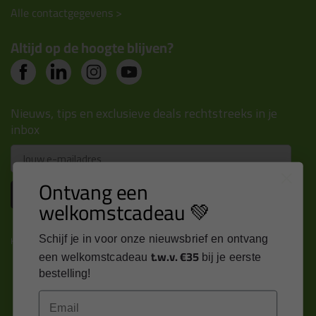
Alle contactgegevens >
Altijd op de hoogte blijven?
Nieuws, tips en exclusieve deals rechtstreeks in je
inbox
Email
Ontvang een
Inschrijven
welkomstcadeau 💚
Schijf je in voor onze nieuwsbrief en ontvang
Kitcentrum is trots op:
t.w.v. €35
een welkomstcadeau
bij je eerste
bestelling!
Email