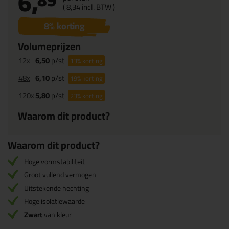
6,
(
8,
34
incl. BTW )
8
% korting
Volumeprijzen
12x
6,50
p/st
13%
korting
48x
6,10
p/st
19%
korting
120x
5,80
p/st
23%
korting
Waarom dit product?
Waarom dit product?
Hoge vormstabiliteit
Groot vullend vermogen
Uitstekende hechting
Hoge isolatiewaarde
Zwart
van kleur