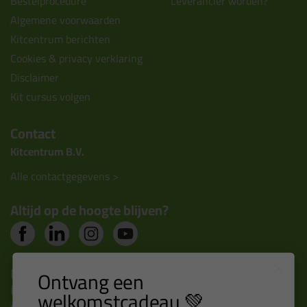
Bestelprocedure
Leverancier worden?
Algemene voorwaarden
Kitcentrum berichten
Cookies & privacy verklaring
Disclaimer
Kit cursus volgen
Contact
Kitcentrum B.V.
Alle contactgegevens >
Altijd op de hoogte blijven?
Nieuws, tips en exclusieve deals rechtstreeks in je
Ontvang een
inbox
welkomstcadeau 💚