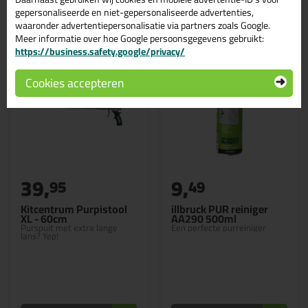
Gerelateerde producten
gepersonaliseerde en niet-gepersonaliseerde advertenties,
waaronder advertentiepersonalisatie via partners zoals Google.
Meer informatie over hoe Google persoonsgegevens gebruikt:
https://business.safety.google/privacy/
Cookies accepteren
39,
9,
95
49
Kitcentrum Purpistool
illbruck PUR reiniger
XL - 60cm
AA290 500ml
Purspuit met extra lange
Een perfecte purreiniger
lans? Yep!