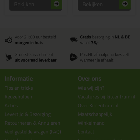
Bekijken
Bekijken
Voor 21:00 uur besteld
Gratis
bezorging in
NL & BE
morgen in huis
vanaf
75,-
Grootste assortiment
PostNL afhaalpunt: kies zelf
uit voorraad leverbaar
wanneer je afhaalt
Informatie
Over ons
Tips en tricks
Wie wij zijn?
Keuzehulpen
Vacatures bij kitcentrum.nl
Acties
Over Kitcentrum.nl
Levertijd & Bezorging
Maatschappelijk
Retourneren & Annuleren
Winkelmand
Veel gestelde vragen (FAQ)
Contact