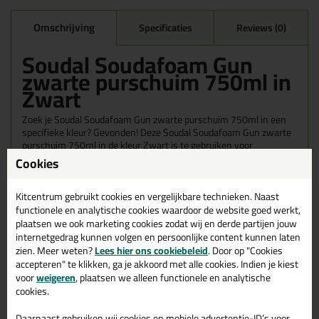
Omschrijving
Specificaties
Reviews (0)
Soudal Soudafoam Gun
zwarte purschuim 750ml in
Zwart
Zoek je Soudal Soudafoam Gun zwarte purschuim 750ml in een
specifieke kleur? Gevonden! Deze Soudal Soudafoam Gun zwarte
purschuim 750ml in de kleur Zwart is te gebruiken voor
verschillende toepassingen. Een professioneel en hoogwaardig
Cookies
product welke makkelijk te gebruiken is. Bestel de Soudal
Soudafoam Gun zwarte purschuim 750ml in de kleur Zwart
Kitcentrum gebruikt cookies en vergelijkbare technieken. Naast
vandaag nog! Op voorraad en op werkdagen besteld = morgen in
huis.
functionele en analytische cookies waardoor de website goed werkt,
plaatsen we ook marketing cookies zodat wij en derde partijen jouw
internetgedrag kunnen volgen en persoonlijke content kunnen laten
Wil je meer weten over de toepassing en kenmerken van dit
product?
Lees alles over dit product >
zien. Meer weten?
Lees hier ons cookiebeleid
. Door op "Cookies
accepteren" te klikken, ga je akkoord met alle cookies. Indien je kiest
voor
weigeren
, plaatsen we alleen functionele en analytische
cookies.
Daarnaast gebruiken wij cookies en mobiele advertentie-ID’s voor