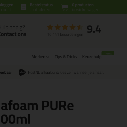
nloggen
Bestelstatus
0 producten
ccount
controleren
in winkelwagen
9.4
Hulp nodig?
Contact ons
16.441 beoordelingen
Merken
Tips & Tricks
Keuzehulp
verbaar
PostNL afhaalpunt: kies zelf wanneer je afhaalt
dafoam PURe
500ml