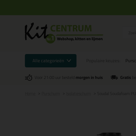
Alle categorieën
Populaire keuzes:
Purs
Voor 21:00 uur besteld
morgen in huis
Gratis
be
Home
Purschuim
Isolatieschuim
Soudal Soudafoam PU