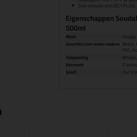
Zeer emissie-arm (EC1 PLUS)
Eigenschappen Souda
500ml
Merk
Soudal
Geschikt voor onder andere
Beton, 
PVC, Po
Toepassing
Binnen,
Kenmerk
Elastis
Soort
Pur Sc
n