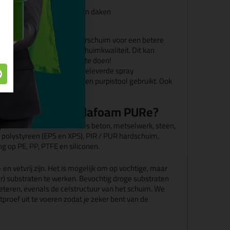
n dakconstructies
verticale voegen in muren en daken
 het aanbrengen van de purschuim voor een betere
en een algemeen betere schuimkwaliteit. Dit kan
er in een
lege spray flacon
te doen!
ool
nodig. Je kan ook de bijgeleverde spray
ndresultaat mooier als je een purpistool gebruikt. Ook
ties.
en hecht de Soudafoam PURe?
are bouwsubstraten zoals beton, metselwerk, steen,
, polystyreen (EPS en XPS), PIR / PUR hardschuim,
g op PE, PP, PTFE en siliconen.
en vetvrij zijn. Het is mogelijk om op vochtige, maar
ter) substraten te werken. Bevochtig droge substraten
eteren, evenals de celstructuur van het schuim. We
proef uit te voeren zodat je zeker bent van de