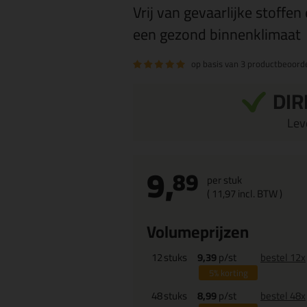
Vrij van gevaarlijke stoffe
een gezond binnenklimaat
op basis van
3 productbeoord
DIR
Leve
9,
89
per stuk
(
11,
97
incl. BTW )
Volumeprijzen
12
stuks
9,39
p/st
bestel 12x
5%
korting
48
stuks
8,99
p/st
bestel 48x