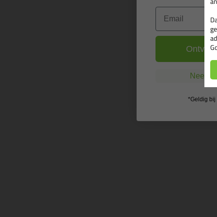
an
Email
Da
ge
ad
Go
Ontvang
Nee, ik
*Geldig bi