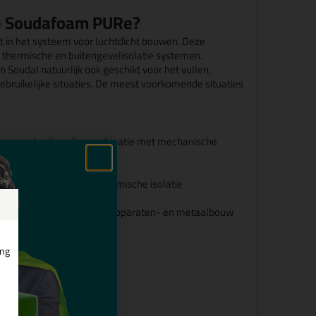
de Soudafoam PURe?
in het systeem voor luchtdicht bouwen. Deze
r thermische en buitengevelisolatie systemen.
Soudal natuurlijk ook geschikt voor het vullen,
ebruikelijke situaties. De meest voorkomende situaties
 en raamkozijnen (in combinatie met mechanische
en voegen in externe thermische isolatie
 ruimten in apparaten en apparaten- en metaalbouw
ing
zijnen en vensterbanken
ten voor brandveiligheid!