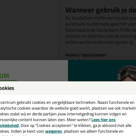
Wanneer gebruik je 
De Soudafoam PURe van Soudal past 
purschuim is uitermate geschikt voo
Daarnaast is de Soudafoam PURe van 
isoleren en afdichten van de meest g
zetten we hieronder even op een rij:
Vullen / opschuimen
Vullen en isoleren rond deur-
bevestigingen)
Vullen van holle ruimtes
Opschuimen van holle ruimtes 
composietsystemen (ETICS)
ookies
Opschuimen van diverse holle
een
en in elektrische installaties
cadeau 💚
tcentrum gebruikt cookies en vergelijkbare technieken. Naast functionele en
Isoleren
alytische cookies waardoor de website goed werkt, plaatsen we ook market
Isoleren van raam- en deurko
okies zodat wij en derde partijen jouw internetgedrag kunnen volgen en
rsoonlijke content kunnen laten zien. Meer weten?
Lees hier ons
Isoleren in ruimtes met vereis
e nieuwsbrief en ontvang een
okiebeleid
. Door op "Cookies accepteren" te klikken, ga je akkoord met alle
v. €35,-
bij je eerste bestelling!
Afdichten
okies. Indien je kiest voor
weigeren
, plaatsen we alleen functionele en