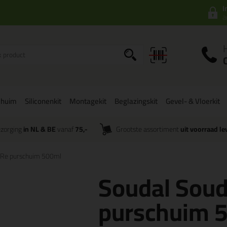
I
a
chuim
Siliconenkit
Montagekit
Beglazingskit
Gevel- & Vloerkit
zorging
in NL & BE
vanaf
75,-
Grootste assortiment
uit voorraad le
Re purschuim 500ml
Soudal Sou
purschuim 