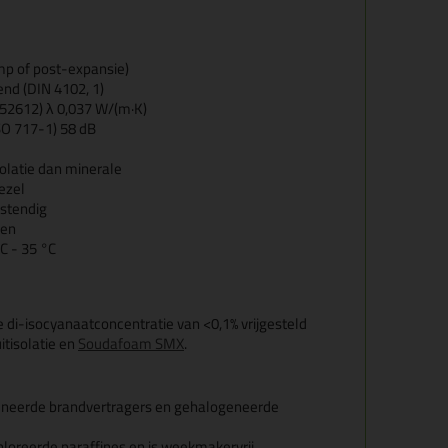
imp of post-expansie)
nd (DIN 4102, 1)
 52612) λ 0,037 W/(m·K)
SO 717-1) 58 dB
olatie dan minerale
vezel
estendig
wen
C - 35 °C
di-isocyanaatconcentratie van <0,1% vrijgesteld
itisolatie en
Soudafoam SMX
.
eneerde brandvertragers en gehalogeneerde
loreerde paraffines en is weekmakervrij