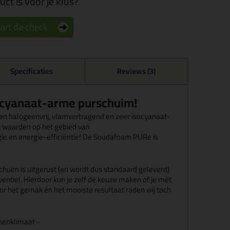
ct is voor je klus?
art de check
Specificaties
Reviews (3)
cyanaat-arme purschuim!
n halogeenvrij, vlamvertragend en zeer isocyanaat-
waarden op het gebied van
ogie en energie-efficiëntie! De Soudafoam PURe is
uim is uitgerust (en wordt dus standaard geleverd)
entiel. Hierdoor kun je zelf de keuze maken of je mét
oor het gemak én het mooiste resultaat raden wij toch
nenklimaat
-