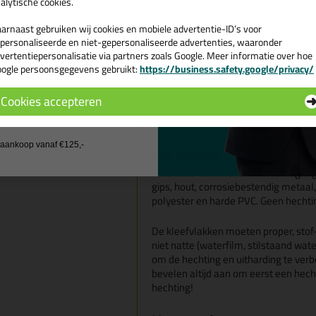
Afdichten van alle openingen i
alytische cookies.
Afdichten van horizontale en 
arnaast gebruiken wij cookies en mobiele advertentie-ID’s voor
Tips💡
personaliseerde en niet-gepersonaliseerde advertenties, waaronder
Bevochtig de ondergrond vóór
vertentiepersonalisatie via partners zoals Google. Meer informatie over hoe
celstructuur, betere hechting 
ogle persoonsgegevens gebruikt:
https://business.safety.google/privacy/
 de actiecode ›
makkelijk door een beetje wat
Je hebt niet per sé een
purpist
Cookies accepteren
nozzle gebruiken. Wel is het ei
 wil geen cadeau
werkt dit fijner bij diverse situa
Op welke ondergrond
j aankoop vanaf €125,-
De Soudafoam PURe hecht alle gangb
gips, hout, corrosiebestendig metaal
polyester en harde PVC. Geen hechtin
De kleefvlakken moeten proper, stof- 
niet natte (waterfilm, stilstaand wa
om de hechting en uitharding te verb
bevelen altijd aan om eerst een hecht
hechting!