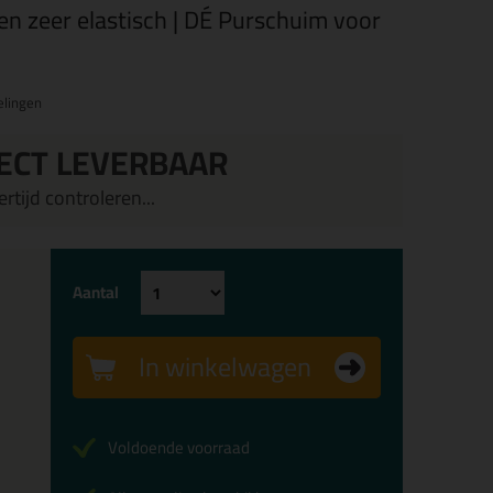
n en zeer elastisch | DÉ Purschuim voor
elingen
ECT LEVERBAAR
rtijd controleren...
Aantal
In winkelwagen
Voldoende voorraad