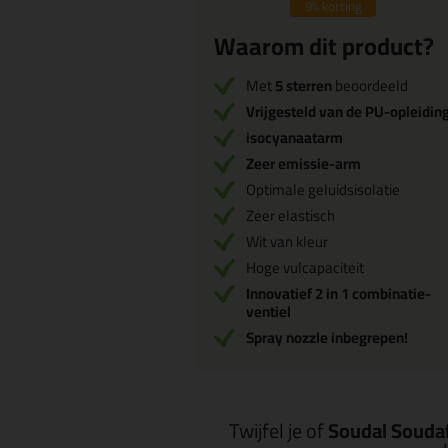
9%
korting
Waarom dit product?
Met
5 sterren
beoordeeld
Vrijgesteld van de PU-opleidin
isocyanaatarm
Zeer emissie-arm
Optimale geluidsisolatie
Zeer elastisch
Wit van kleur
Hoge vulcapaciteit
Innovatief 2 in 1 combinatie-
ventiel
Spray nozzle inbegrepen!
Twijfel je of
Soudal Souda