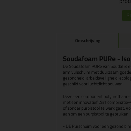
produ
St
Omschrijving
Soudafoam PURe - Iso
De Soudafoam PURe van Soudal is ee
arm vulschuim met duurzaam goede 
gezondheid,
arbeidsveiligheid, ecol
geschikt voor luchtdicht bouwen.
Deze één component polyurethaansch
met een innovatief 2in1 combinatie-v
of zonder purpistool te werk gaat. V
aan om een
purpistool
te gebruiken.
-
DÉ Purschuim voor een gezond bin