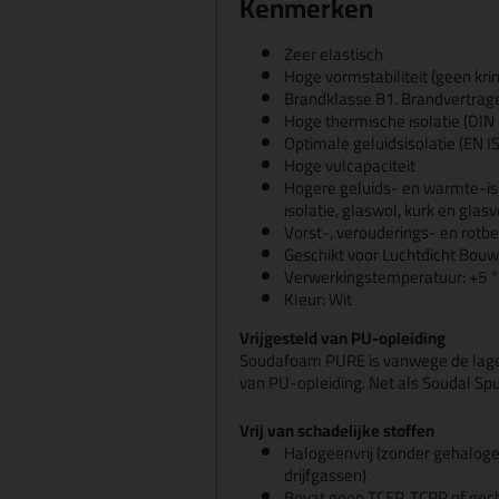
Kenmerken
Zeer elastisch
Hoge vormstabiliteit (geen kr
Brandklasse B1. Brandvertrage
Hoge thermische isolatie (DIN
Optimale geluidsisolatie (EN I
Hoge vulcapaciteit
Hogere geluids- en warmte-is
isolatie, glaswol, kurk en glas
Vorst-, verouderings- en rotb
Geschikt voor Luchtdicht Bou
Verwerkingstemperatuur: +5 °
Kleur: Wit
Vrijgesteld van PU-opleiding
Soudafoam PURE is vanwege de lage 
van PU-opleiding. Net als Soudal Spu
Vrij van schadelijke stoffen
Halogeenvrij (zonder gehalog
drijfgassen)
Bevat geen TCEP, TCPP of gech