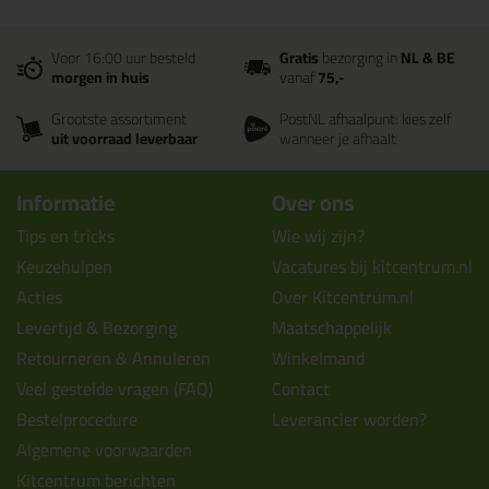
Voor 16:00 uur besteld
Gratis
bezorging in
NL & BE
morgen in huis
vanaf
75,-
Grootste assortiment
PostNL afhaalpunt: kies zelf
uit voorraad leverbaar
wanneer je afhaalt
Informatie
Over ons
Tips en tricks
Wie wij zijn?
Keuzehulpen
Vacatures bij kitcentrum.nl
Acties
Over Kitcentrum.nl
Levertijd & Bezorging
Maatschappelijk
Retourneren & Annuleren
Winkelmand
Veel gestelde vragen (FAQ)
Contact
Bestelprocedure
Leverancier worden?
Algemene voorwaarden
Kitcentrum berichten