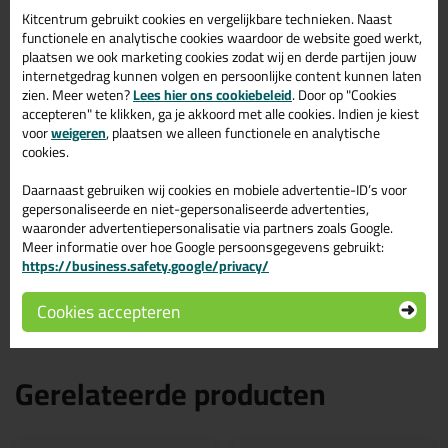
Kenmerken
Kitcentrum gebruikt cookies en vergelijkbare technieken. Naast
Geschikt voor het verwerken van PU-schuim bussen
functionele en analytische cookies waardoor de website goed werkt,
Stelschroef voor het doseren van de PUR bij het
plaatsen we ook marketing cookies zodat wij en derde partijen jouw
verspuiten
internetgedrag kunnen volgen en persoonlijke content kunnen laten
Doseerkop van koper
zien. Meer weten?
Lees hier ons cookiebeleid
. Door op "Cookies
Stevig plastic PUR pistool
accepteren" te klikken, ga je akkoord met alle cookies. Indien je kiest
Naald en loop van staal
voor
weigeren
, plaatsen we alleen functionele en analytische
Inclusief 2 spuitmondjes
cookies.
Inclusief 2 verlengbuisjes
Tips & tricks voor Kitcentrum
Daarnaast gebruiken wij cookies en mobiele advertentie-ID’s voor
gepersonaliseerde en niet-gepersonaliseerde advertenties,
Purpistool
waaronder advertentiepersonalisatie via partners zoals Google.
Meer informatie over hoe Google persoonsgegevens gebruikt:
In de volgende blogs wordt dit product gebruikt:
https://business.safety.google/privacy/
Hoe gebruik je een purpistool
Je purpistool schoonmaken , hoe dan?
Cookies accepteren
Gerelateerde producten