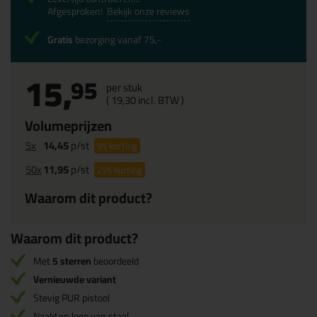
Afgesproken!
Bekijk onze reviews
Gratis
bezorging vanaf 75,-
15,
95
per stuk
(
19,
30
incl. BTW )
Volumeprijzen
5x
14,45
p/st
9%
korting
50x
11,95
p/st
25%
korting
Waarom dit product?
Waarom dit product?
Met
5 sterren
beoordeeld
Vernieuwde variant
Stevig PUR pistool
Naald en loop van staal