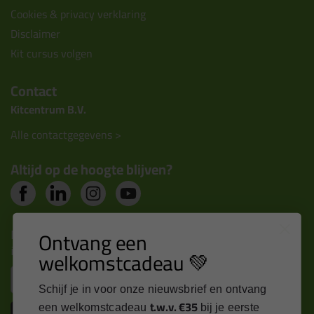
Cookies & privacy verklaring
Disclaimer
Kit cursus volgen
Contact
Kitcentrum B.V.
Alle contactgegevens >
Altijd op de hoogte blijven?
Nieuws, tips en exclusieve deals rechtstreeks in je
Ontvang een
inbox
welkomstcadeau 💚
Email
Schijf je in voor onze nieuwsbrief en ontvang
t.w.v. €35
een welkomstcadeau
bij je eerste