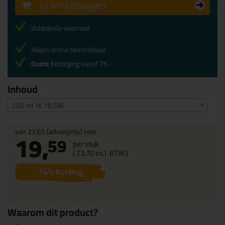
In winkelwagen
Voldoende voorraad
Alleen online beschikbaar
Gratis
bezorging vanaf 75,-
Inhoud
250 ml (€ 19,59)
van
22,65
(adviesprijs) voor
19,
59
per stuk
(
23,
70
incl. BTW )
14
% korting
Waarom dit product?