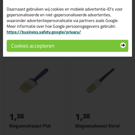
Heb ik een primer nodig voor mijn Zwaluw of Den Braven
kit?
Daarnaast gebruiken wij cookies en mobiele advertentie-ID’s voor
gepersonaliseerde en niet-gepersonaliseerde advertenties,
waaronder advertentiepersonalisatie via partners zoals Google.
Meer informatie over hoe Google persoonsgegevens gebruikt:
https://business.safety.google/privacy/
Gerelateerde producten
Cookies accepteren
1,
1,
38
38
Wegwerpkwast Plat
Wegwerpkwast Rond