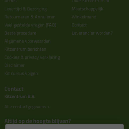
Acties
Over Kitcentrum.nl
Levertijd & Bezorging
Maatschappelijk
Retourneren & Annuleren
Winkelmand
Veel gestelde vragen (FAQ)
Contact
Bestelprocedure
Leverancier worden?
Algemene voorwaarden
Kitcentrum berichten
Cookies & privacy verklaring
Disclaimer
Kit cursus volgen
Contact
Kitcentrum B.V.
Alle contactgegevens >
Altijd op de hoogte blijven?