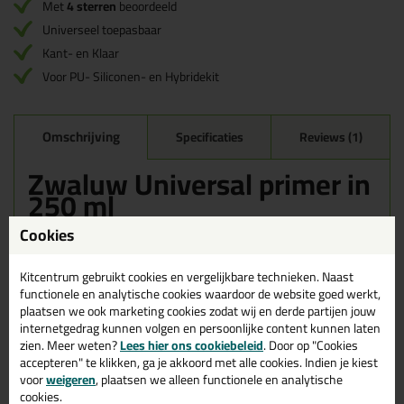
Met
4 sterren
beoordeeld
Universeel toepasbaar
Kant- en Klaar
Voor PU- Siliconen- en Hybridekit
Omschrijving
Specificaties
Reviews (1)
Zwaluw Universal primer in
250 ml
Cookies
Bestel de Zwaluw Universal primer in 250 ml vandaag nog!
Vandaag besteld = morgen in huis.
Kitcentrum gebruikt cookies en vergelijkbare technieken. Naast
Wil je meer weten over de toepassing en kenmerken van dit
functionele en analytische cookies waardoor de website goed werkt,
product?
Lees alles over dit product >
plaatsen we ook marketing cookies zodat wij en derde partijen jouw
internetgedrag kunnen volgen en persoonlijke content kunnen laten
Tips & tricks voor Zwaluw Universal
zien. Meer weten?
Lees hier ons cookiebeleid
. Door op "Cookies
primer
accepteren" te klikken, ga je akkoord met alle cookies. Indien je kiest
voor
weigeren
, plaatsen we alleen functionele en analytische
In de volgende blogs wordt dit product gebruikt:
cookies.