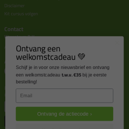
Disclaimer
Kit cursus volgen
Contact
Kitcentrum B.V.
Ontvang een
Alle contactgegevens >
welkomstcadeau 💚
Altijd op de hoogte blijven?
Schijf je in voor onze nieuwsbrief en ontvang
t.w.v. €35
een welkomstcadeau
bij je eerste
bestelling!
Nieuws, tips en exclusieve deals rechtstreeks in je
Email
inbox
Email
Ontvang de actiecode ›
Inschrijven