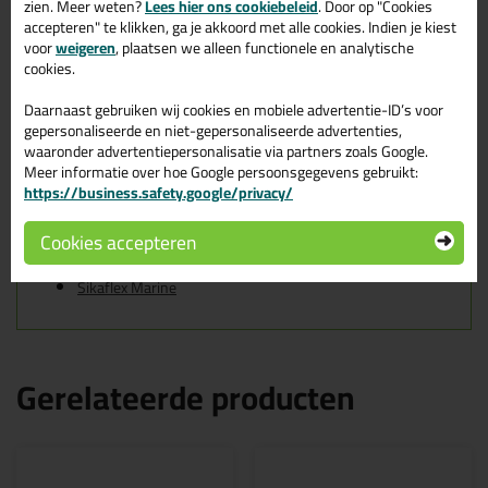
- Kurk
zien. Meer weten?
Lees hier ons cookiebeleid
. Door op "Cookies
- Op polyester gebaseerd GRP
accepteren" te klikken, ga je akkoord met alle cookies. Indien je kiest
voor
weigeren
, plaatsen we alleen functionele en analytische
Kenmerken
cookies.
Geschikt voor teak, mahonie, oregon pine en op polyester
gebaseerde GVK's
Daarnaast gebruiken wij cookies en mobiele advertentie-ID’s voor
Sika Primer-290 DC wordt geproduceerd volgens ISO
gepersonaliseerde en niet-gepersonaliseerde advertenties,
9001/14001 kwaliteitsborgingssysteem en in het kader
waaronder advertentiepersonalisatie via partners zoals Google.
van ‘responsible care’
Meer informatie over hoe Google persoonsgegevens gebruikt:
https://business.safety.google/privacy/
Tips & tricks voor Sika Primer 290 DC
30ml
Cookies accepteren
In de volgende blogs wordt dit product gebruikt:
Sikaflex Marine
Gerelateerde producten