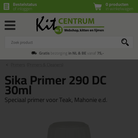
Bestelstatus
0 producten
of inloggen
in winkelwagen
Gratis
bezorging
in NL & BE
vanaf
75,-
Primers
(Primers & Cleaners)
Sika Primer 290 DC
30ml
Speciaal primer voor Teak, Mahonie e.d.