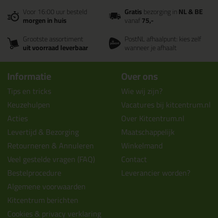
Voor 16:00 uur besteld
Gratis
bezorging in
NL & BE
morgen in huis
vanaf
75,-
Grootste assortiment
PostNL afhaalpunt: kies zelf
uit voorraad leverbaar
wanneer je afhaalt
Informatie
Over ons
Tips en tricks
Wie wij zijn?
Keuzehulpen
Vacatures bij kitcentrum.nl
Acties
Over Kitcentrum.nl
Levertijd & Bezorging
Maatschappelijk
Retourneren & Annuleren
Winkelmand
Veel gestelde vragen (FAQ)
Contact
Bestelprocedure
Leverancier worden?
Algemene voorwaarden
Kitcentrum berichten
Cookies & privacy verklaring