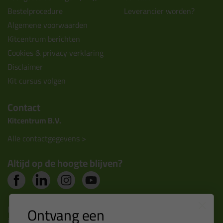
Bestelprocedure
Leverancier worden?
Algemene voorwaarden
Kitcentrum berichten
Cookies & privacy verklaring
Disclaimer
Kit cursus volgen
Contact
Kitcentrum B.V.
Alle contactgegevens >
Altijd op de hoogte blijven?
Nieuws, tips en exclusieve deals rechtstreeks in je
Ontvang een
inbox