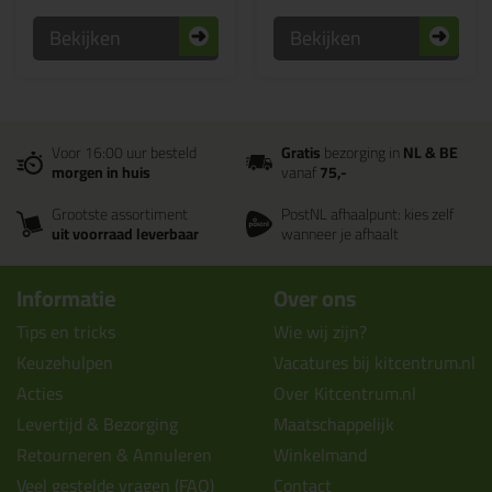
Bekijken
Bekijken
Voor 16:00 uur besteld
Gratis
bezorging in
NL & BE
morgen in huis
vanaf
75,-
Grootste assortiment
PostNL afhaalpunt: kies zelf
uit voorraad leverbaar
wanneer je afhaalt
Informatie
Over ons
Tips en tricks
Wie wij zijn?
Keuzehulpen
Vacatures bij kitcentrum.nl
Acties
Over Kitcentrum.nl
Levertijd & Bezorging
Maatschappelijk
Retourneren & Annuleren
Winkelmand
Veel gestelde vragen (FAQ)
Contact