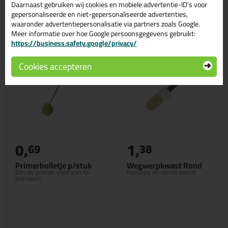
Daarnaast gebruiken wij cookies en mobiele advertentie-ID’s voor
Gerelateerde producten
gepersonaliseerde en niet-gepersonaliseerde advertenties,
waaronder advertentiepersonalisatie via partners zoals Google.
Meer informatie over hoe Google persoonsgegevens gebruikt:
https://business.safety.google/privacy/
Cookies accepteren
0,
1,
69
38
Primerbolletje p/stuk
Wegwerpkwast Rond
Om de primer mee aan te
Handige en kleine kwast
brengen!