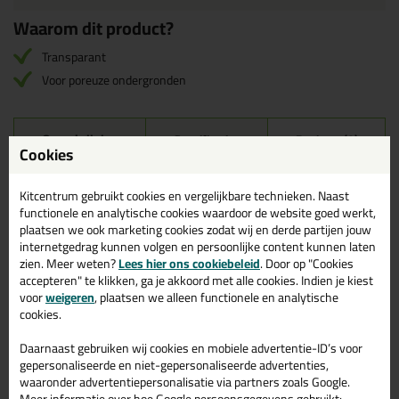
Waarom dit product?
Transparant
Voor poreuze ondergronden
Omschrijving
Specificaties
Reviews (0)
Cookies
Bostik Primer MSP
Reviews voor:
Kitcentrum gebruikt cookies en vergelijkbare technieken. Naast
Transparant 500ml
functionele en analytische cookies waardoor de website goed werkt,
plaatsen we ook marketing cookies zodat wij en derde partijen jouw
Er zijn nog geen reviews geschreven voor Bostik Primer MSP
internetgedrag kunnen volgen en persoonlijke content kunnen laten
Transparant 500ml.
Schrijf als eerste een review!
zien. Meer weten?
Lees hier ons cookiebeleid
. Door op "Cookies
accepteren" te klikken, ga je akkoord met alle cookies. Indien je kiest
voor
weigeren
, plaatsen we alleen functionele en analytische
cookies.
Gerelateerde producten
Daarnaast gebruiken wij cookies en mobiele advertentie-ID’s voor
gepersonaliseerde en niet-gepersonaliseerde advertenties,
waaronder advertentiepersonalisatie via partners zoals Google.