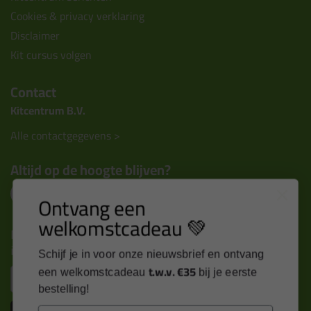
Cookies & privacy verklaring
Disclaimer
Kit cursus volgen
Contact
Kitcentrum B.V.
Alle contactgegevens >
Altijd op de hoogte blijven?
Ontvang een
welkomstcadeau 💚
Nieuws, tips en exclusieve deals rechtstreeks in je
inbox
Schijf je in voor onze nieuwsbrief en ontvang
t.w.v. €35
Email
een welkomstcadeau
bij je eerste
bestelling!
Email