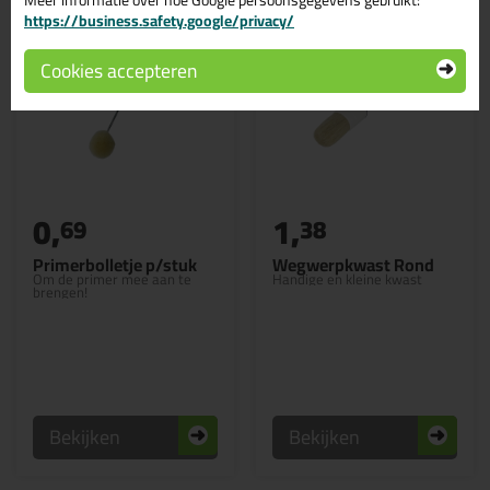
Meer informatie over hoe Google persoonsgegevens gebruikt:
https://business.safety.google/privacy/
Cookies accepteren
0,
1,
69
38
Primerbolletje p/stuk
Wegwerpkwast Rond
Om de primer mee aan te
Handige en kleine kwast
brengen!
Bekijken
Bekijken