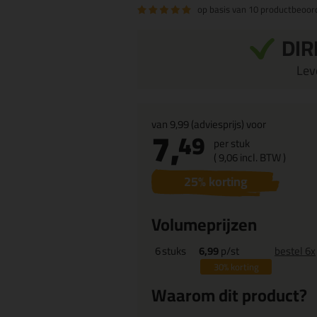
op basis van
10 productbeoor
DIR
Leve
van
9,99
(adviesprijs) voor
7,
49
per stuk
(
9,
06
incl. BTW )
25
% korting
Volumeprijzen
6
stuks
6,99
p/st
bestel 6x
30%
korting
Waarom dit product?