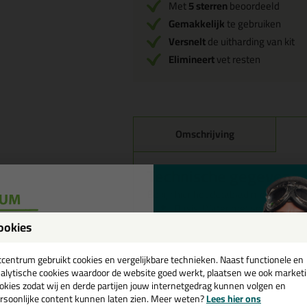
Met
5 sterren
beoordeeld
Gemakkelijk
te gebruiken
Versnelt
de uitharding van kit
Elimineert
vet resten
Omschrijving
Technische gegevens S
Bekijk hier het datablad met alle inf
Basis: Water met specifieke d
Consistentie: Vloeibaar
ookies
Dichtheid van gemengd produc
een
Verwerkingstemperatuur: 5 °C 
cadeau 💚
tcentrum gebruikt cookies en vergelijkbare technieken. Naast functionele en
Verwerkingsinstructie
alytische cookies waardoor de website goed werkt, plaatsen we ook market
okies zodat wij en derde partijen jouw internetgedrag kunnen volgen en
Aanbrengmethode
rsoonlijke content kunnen laten zien. Meer weten?
Lees hier ons
e nieuwsbrief en ontvang een