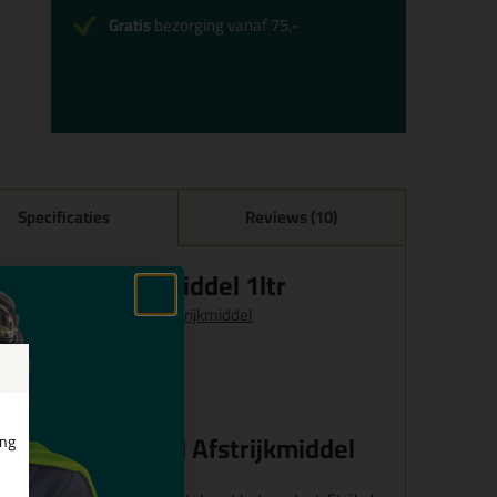
Gratis
bezorging vanaf 75,-
Specificaties
Reviews (10)
oudal Afstrijkmiddel 1ltr
ormatie over de Soudal Afstrijkmiddel
etergenten
t: 1,00 g/ml
tot 35 °C
s voor de Soudal Afstrijkmiddel
ing