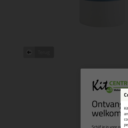
Terug
C
Ontvang 
welkomst
Ki
an
co
pe
Schijf je in voor onz