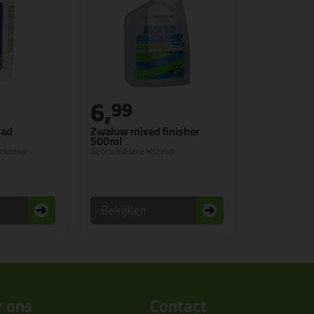
6,
99
lad
Zwaluw mixed finisher
500ml
erkzeep
Gebruiksklare kitzeep
Bekijken
 ons
Contact