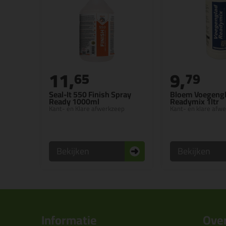
11,
9,
65
79
Seal-It 550 Finish Spray
Bloem Voegeng
Ready 1000ml
Readymix 1ltr
Kant- en Klare afwerkzeep
Kant- en klare afw
Bekijken
Bekijken
Informatie
Over