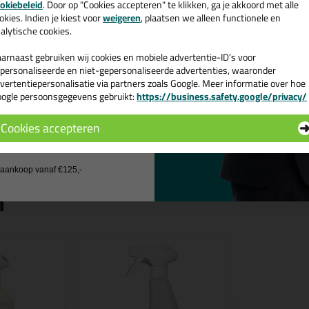
Vernevel het product op de voegkit. B
okiebeleid
. Door op "Cookies accepteren" te klikken, ga je akkoord met alle
voeg glad met de vinger of de spatel.
v. €35,-
bij je eerste bestelling!
okies. Indien je kiest voor
weigeren
, plaatsen we alleen functionele en
alytische cookies.
Afwerking
arnaast gebruiken wij cookies en mobiele advertentie-ID’s voor
Afstrijkmiddel niet op de kitvoeg of
personaliseerde en niet-gepersonaliseerde advertenties, waaronder
van de kit het afstrijkmiddel met zu
vertentiepersonalisatie via partners zoals Google. Meer informatie over hoe
kunnen optische aantasting van de b
ogle persoonsgegevens gebruikt:
https://business.safety.google/privacy/
materialen veroorzaken. Restanten k
 de actiecode ›
overschilderbare kit negatief beïnvl
Cookies accepteren
 wil geen cadeau
j aankoop vanaf €125,-
n