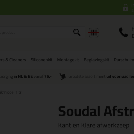
I
a
rs & Cleaners
Siliconenkit
Montagekit
Beglazingskit
Purschui
zorging
in NL & BE
vanaf
75,-
Grootste assortiment
uit voorraad le
jkmiddel 1ltr
Soudal Afstr
Kant en Klare afwerkzeep