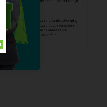
evochtig een vinger of spatel met het product. Strijk de
 ondergrond laten indrogen. Na voldoende velvorming
iver water wegspoelen. De uitgedroogde restanten
ovenlaag van de siliconen en de aanliggende
unnen ook de hechting van de verf op
oeden.