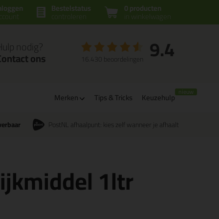
nloggen
Bestelstatus
0 producten
ccount
controleren
in winkelwagen
9.4
Hulp nodig?
Contact ons
16.430 beoordelingen
m
Merken
Tips & Tricks
Keuzehulp
verbaar
PostNL afhaalpunt: kies zelf wanneer je afhaalt
ijkmiddel 1ltr