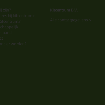
j zijn?
Kitcentrum B.V.
res bij kitcentrum.nl
Alle contactgegevens >
Kitcentrum.nl
chappelijk
elmand
ct
ancier worden?