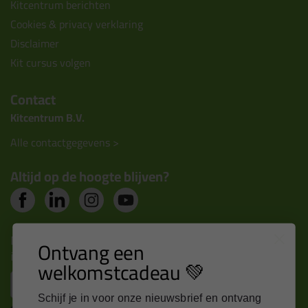
Kitcentrum berichten
Cookies & privacy verklaring
Disclaimer
Kit cursus volgen
Contact
Kitcentrum B.V.
Alle contactgegevens >
Altijd op de hoogte blijven?
Nieuws, tips en exclusieve deals rechtstreeks in je
Ontvang een
inbox
welkomstcadeau 💚
Email
Schijf je in voor onze nieuwsbrief en ontvang