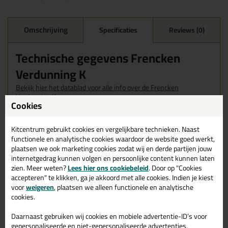
Omschrijving
Specificaties
Reviews (0)
Technische gegevens Frencken
Verdunning K
Bekijk hier het datablad voor alle info over de Frencken
Verdunning K
Cookies
Gebruiksaanwijzing
Verdunning K kan probleemloos worden verwerkt met een doek
Kitcentrum gebruikt cookies en vergelijkbare technieken. Naast
of
kwast
. Het is een mild oplosmiddel dat te gebruiken is op
functionele en analytische cookies waardoor de website goed werkt,
vrijwel alle ondergronden. Bij twijfel eerst op een onopvallende
plaatsen we ook marketing cookies zodat wij en derde partijen jouw
plek testen om zichtbare schade te voorkomen.
internetgedrag kunnen volgen en persoonlijke content kunnen laten
zien. Meer weten?
Lees hier ons cookiebeleid
. Door op "Cookies
accepteren" te klikken, ga je akkoord met alle cookies. Indien je kiest
voor
weigeren
, plaatsen we alleen functionele en analytische
cookies.
Gerelateerde producten
Daarnaast gebruiken wij cookies en mobiele advertentie-ID’s voor
gepersonaliseerde en niet-gepersonaliseerde advertenties,