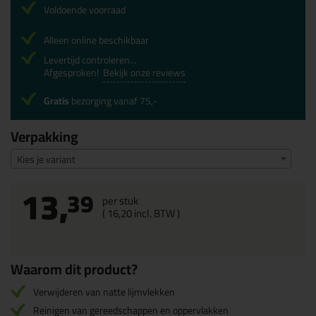
Voldoende voorraad
Alleen online beschikbaar
Levertijd controleren...
Afgesproken!
Bekijk onze reviews
Gratis
bezorging vanaf 75,-
Verpakking
Kies je variant
13,
39
per stuk
(
16,
20
incl. BTW )
Waarom dit product?
Verwijderen van natte lijmvlekken
Reinigen van gereedschappen en oppervlakken