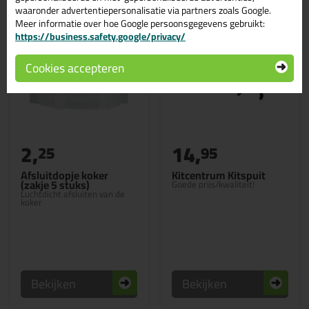
waaronder advertentiepersonalisatie via partners zoals Google.
Meer informatie over hoe Google persoonsgegevens gebruikt:
https://business.safety.google/privacy/
Cookies accepteren
2,
14,
25
95
Afsluitdopje koker
Kitcentrum Kitspuit
(zakje 5 stuks)
Goede prijs/kwaliteit!
Luchtdicht afsluiten van de
koker
Bekijken
Bekijken