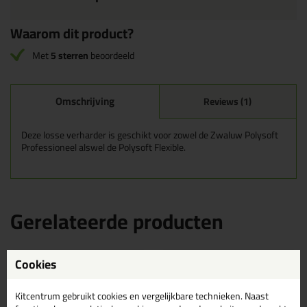
Waarom dit product?
Met
5 sterren
beoordeeld
Omschrijving
Reviews (1)
Deze losse verharder is geschikt voor zowel de Zwaluw Polysoft
Professioneel alswel de Polysoft Flexible.
Gerelateerde producten
Cookies
Kitcentrum gebruikt cookies en vergelijkbare technieken. Naast