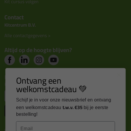
Kit cursus volgen
Contact
Kitcentrum B.V.
Alle contactgegevens >
Altijd op de hoogte blijven?
Nieuws, tips en exclusieve deals rechtstreeks in je
Ontvang een
inbox
welkomstcadeau 💚
Email
Schijf je in voor onze nieuwsbrief en ontvang
t.w.v. €35
een welkomstcadeau
bij je eerste
Inschrijven
bestelling!
Email
Kitcentrum is trots op: