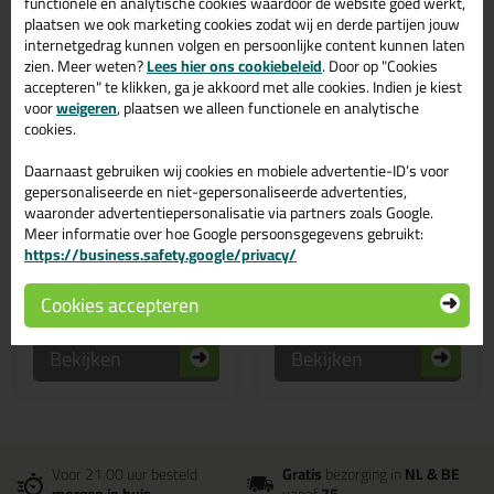
functionele en analytische cookies waardoor de website goed werkt,
plaatsen we ook marketing cookies zodat wij en derde partijen jouw
internetgedrag kunnen volgen en persoonlijke content kunnen laten
zien. Meer weten?
Lees hier ons cookiebeleid
. Door op "Cookies
accepteren" te klikken, ga je akkoord met alle cookies. Indien je kiest
voor
weigeren
, plaatsen we alleen functionele en analytische
cookies.
17,
17,
29
59
Daarnaast gebruiken wij cookies en mobiele advertentie-ID’s voor
Zwaluw Polysoft
Zwaluw Polysoft
gepersonaliseerde en niet-gepersonaliseerde advertenties,
Flexible 1,5kg
Professioneel 1,5kg
waaronder advertentiepersonalisatie via partners zoals Google.
Meer informatie over hoe Google persoonsgegevens gebruikt:
https://business.safety.google/privacy/
Cookies accepteren
Bekijken
Bekijken
Voor 21:00 uur besteld
Gratis
bezorging in
NL & BE