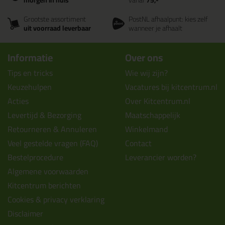
morgen in huis
vanaf
75,-
Grootste assortiment
PostNL afhaalpunt: kies zelf
uit voorraad leverbaar
wanneer je afhaalt
Informatie
Over ons
Tips en tricks
Wie wij zijn?
Keuzehulpen
Vacatures bij kitcentrum.nl
Acties
Over Kitcentrum.nl
Levertijd & Bezorging
Maatschappelijk
Retourneren & Annuleren
Winkelmand
Veel gestelde vragen (FAQ)
Contact
Bestelprocedure
Leverancier worden?
Algemene voorwaarden
Kitcentrum berichten
Cookies & privacy verklaring
Disclaimer