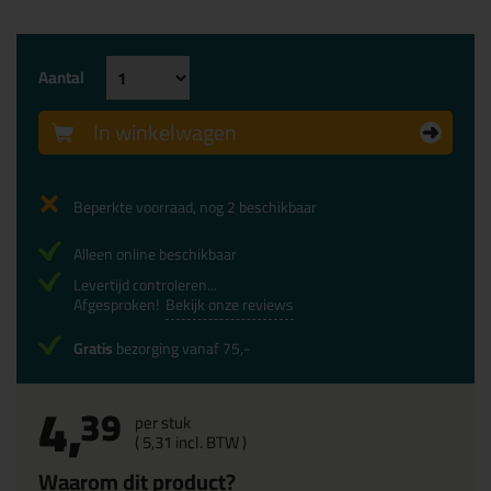
Aantal
In winkelwagen
Beperkte voorraad, nog 2 beschikbaar
Alleen online beschikbaar
Levertijd controleren...
Afgesproken!
Bekijk onze reviews
Gratis
bezorging vanaf 75,-
4,
39
per stuk
(
5,
31
incl. BTW )
Waarom dit product?