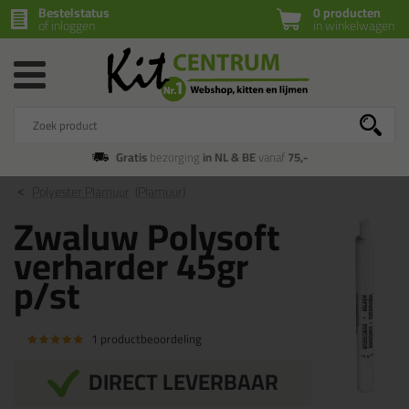
Bestelstatus
0 producten
of inloggen
in winkelwagen
Gratis
bezorging
in NL & BE
vanaf
75,-
Polyester Plamuur
(Plamuur)
Zwaluw Polysoft
verharder 45gr
p/st
1 productbeoordeling
DIRECT LEVERBAAR