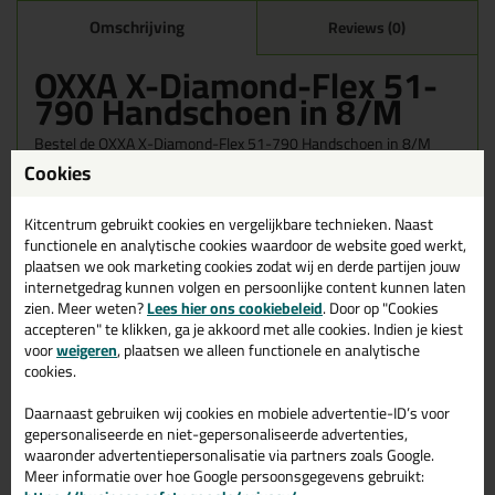
Omschrijving
Reviews (0)
OXXA X-Diamond-Flex 51-
790 Handschoen in 8/M
Bestel de OXXA X-Diamond-Flex 51-790 Handschoen in 8/M
vandaag nog! Vandaag besteld = morgen in huis.
Cookies
Wil je meer weten over de toepassing en kenmerken van dit
Kitcentrum gebruikt cookies en vergelijkbare technieken. Naast
product?
Lees alles over dit product >
functionele en analytische cookies waardoor de website goed werkt,
plaatsen we ook marketing cookies zodat wij en derde partijen jouw
internetgedrag kunnen volgen en persoonlijke content kunnen laten
zien. Meer weten?
Lees hier ons cookiebeleid
. Door op "Cookies
accepteren" te klikken, ga je akkoord met alle cookies. Indien je kiest
Gerelateerde producten
voor
weigeren
, plaatsen we alleen functionele en analytische
cookies.
Daarnaast gebruiken wij cookies en mobiele advertentie-ID’s voor
gepersonaliseerde en niet-gepersonaliseerde advertenties,
waaronder advertentiepersonalisatie via partners zoals Google.
Meer informatie over hoe Google persoonsgegevens gebruikt: