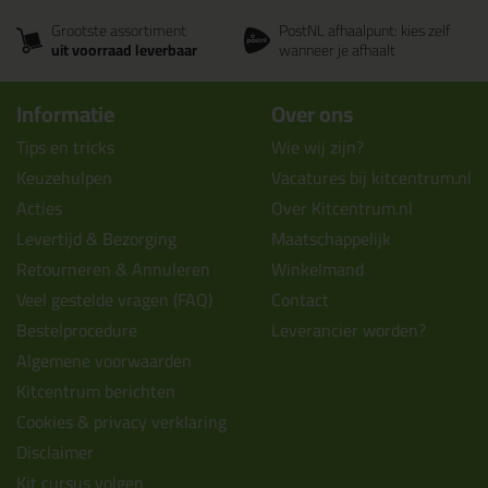
Grootste assortiment
PostNL afhaalpunt: kies zelf
uit voorraad leverbaar
wanneer je afhaalt
Informatie
Over ons
Tips en tricks
Wie wij zijn?
Keuzehulpen
Vacatures bij kitcentrum.nl
Acties
Over Kitcentrum.nl
Levertijd & Bezorging
Maatschappelijk
Retourneren & Annuleren
Winkelmand
Veel gestelde vragen (FAQ)
Contact
Bestelprocedure
Leverancier worden?
Algemene voorwaarden
Kitcentrum berichten
Cookies & privacy verklaring
Disclaimer
Kit cursus volgen