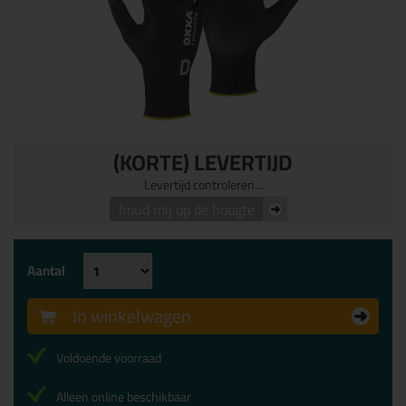
(KORTE) LEVERTIJD
Levertijd controleren...
houd mij op de hoogte
Aantal
In winkelwagen
Voldoende voorraad
Alleen online beschikbaar