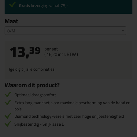
Gratis
bezorging vanaf 75,-
Maat
8/M
13,
39
per set
(
16,
20
incl. BTW )
(geldig bij alle combinaties)
Waarom dit product?
Optimaal draagcomfort
Extra lang manchet, voor maximale bescherming van de hand en
pols
Diamond technology-vezels met zeer hoge snijbestendigheid
Snijbestendig - Snijklasse D