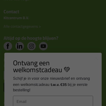
Contact
Kitcentrum B.V.
Alle contactgegevens >
Altijd op de hoogte blijven?
Nieuws, tips en exclusieve deals rechtstreeks in je
Ontvang een
inbox
welkomstcadeau 💚
Email
Schijf je in voor onze nieuwsbrief en ontvang
t.w.v. €35
een welkomstcadeau
bij je eerste
Inschrijven
bestelling!
Email
Kitcentrum is trots op: