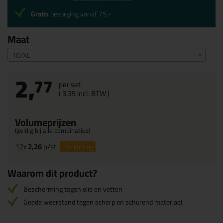
Gratis
bezorging vanaf 75,-
Maat
10/XL
2,
77
per set
(
3,
35
incl. BTW )
Volumeprijzen
(geldig bij alle combinaties)
12x
2,26
p/st
18%
korting
Waarom dit product?
Bescherming tegen olie en vetten
Goede weerstand tegen scherp en schurend materiaal.