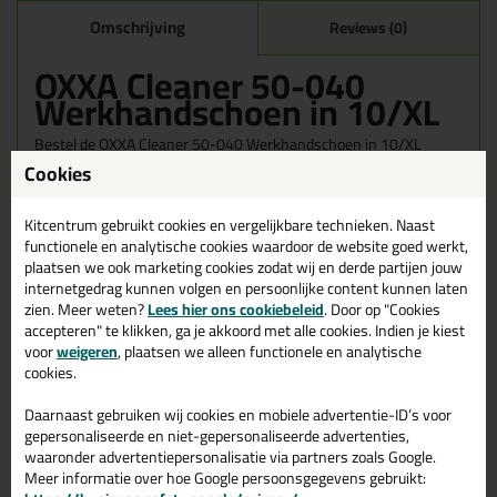
Omschrijving
Reviews (0)
OXXA Cleaner 50-040
Werkhandschoen in 10/XL
Bestel de OXXA Cleaner 50-040 Werkhandschoen in 10/XL
vandaag nog! Vandaag besteld = morgen in huis.
Cookies
Wil je meer weten over de toepassing en kenmerken van dit
Kitcentrum gebruikt cookies en vergelijkbare technieken. Naast
product?
Lees alles over dit product >
functionele en analytische cookies waardoor de website goed werkt,
plaatsen we ook marketing cookies zodat wij en derde partijen jouw
internetgedrag kunnen volgen en persoonlijke content kunnen laten
zien. Meer weten?
Lees hier ons cookiebeleid
. Door op "Cookies
accepteren" te klikken, ga je akkoord met alle cookies. Indien je kiest
Gerelateerde producten
voor
weigeren
, plaatsen we alleen functionele en analytische
cookies.
Daarnaast gebruiken wij cookies en mobiele advertentie-ID’s voor
gepersonaliseerde en niet-gepersonaliseerde advertenties,
waaronder advertentiepersonalisatie via partners zoals Google.
Meer informatie over hoe Google persoonsgegevens gebruikt: