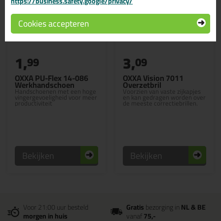
https://business.safety.google/privacy/
Cookies accepteren
1,
3,
99
09
OXXA PU-Flex 14-086
OXXA Vision 7011
Werkhandschoen
Overzetbril
Handschoenen met een hoge
Voorzien van vaste zijkapjes
vingergevoeligheid voor meer
en kan gedragen worden over
productiviteit
de meeste correctiebrillen.
Bekijken
Bekijken
Voor 21:00 uur besteld
Gratis
bezorging in
NL & BE
morgen in huis
vanaf
75,-