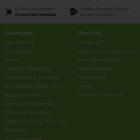
Grootste assortiment
PostNL afhaalpunt: kies zelf
uit voorraad leverbaar
wanneer je afhaalt
Informatie
Over ons
Tips en tricks
Wie wij zijn?
Keuzehulpen
Vacatures bij kitcentrum.nl
Acties
Over Kitcentrum.nl
Levertijd & Bezorging
Maatschappelijk
Retourneren & Annuleren
Winkelmand
Veel gestelde vragen (FAQ)
Contact
Bestelprocedure
Leverancier worden?
Algemene voorwaarden
Kitcentrum berichten
Cookies & privacy verklaring
Disclaimer
Kit cursus volgen