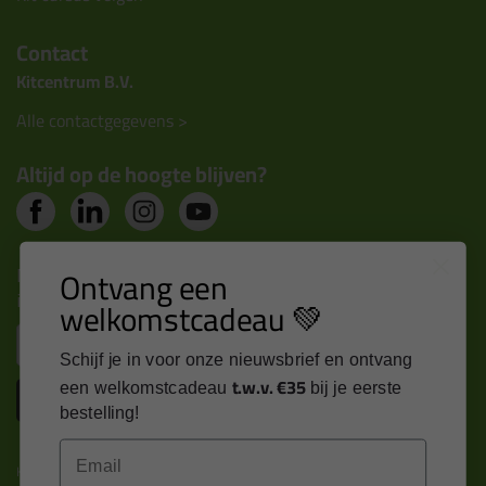
Contact
Kitcentrum B.V.
Alle contactgegevens >
Altijd op de hoogte blijven?
Nieuws, tips en exclusieve deals rechtstreeks in je
Ontvang een
inbox
welkomstcadeau 💚
Email
Schijf je in voor onze nieuwsbrief en ontvang
t.w.v. €35
een welkomstcadeau
bij je eerste
Inschrijven
bestelling!
Email
Kitcentrum is trots op: