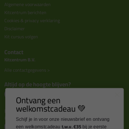
Algemene voorwaarden
Kitcentrum berichten
Cookies & privacy verklaring
Disclaimer
Kit cursus volgen
Contact
Kitcentrum B.V.
Alle contactgegevens >
Altijd op de hoogte blijven?
Ontvang een
welkomstcadeau 💚
Nieuws, tips en exclusieve deals rechtstreeks in je
inbox
Schijf je in voor onze nieuwsbrief en ontvang
t.w.v. €35
Email
een welkomstcadeau
bij je eerste