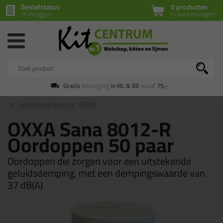
Bestelstatus
0 producten
of inloggen
in winkelwagen
Gratis
bezorging
in NL & BE
vanaf
75,-
Gehoorbescherming
(PBM)
OXXA Sana 8012-R
Oordoppen 50 paar
Oordoppen die zorgen voor een uitstekende
geluidsdemping, met een dempingswaarde van
37 dB(A)