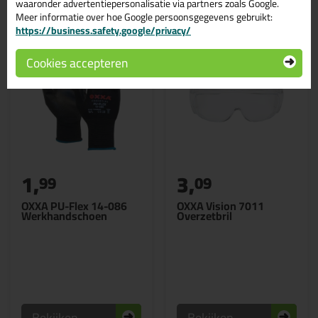
waaronder advertentiepersonalisatie via partners zoals Google.
Meer informatie over hoe Google persoonsgegevens gebruikt:
https://business.safety.google/privacy/
Cookies accepteren
1,
3,
99
09
OXXA PU-Flex 14-086
OXXA Vision 7011
Werkhandschoen
Overzetbril
Bekijken
Bekijken