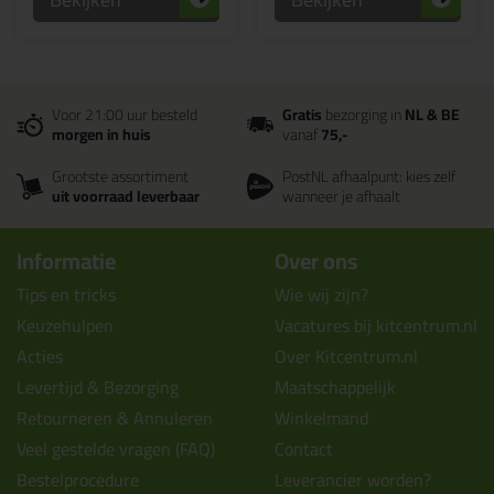
Voor 21:00 uur besteld
Gratis
bezorging in
NL & BE
morgen in huis
vanaf
75,-
Grootste assortiment
PostNL afhaalpunt: kies zelf
uit voorraad leverbaar
wanneer je afhaalt
Informatie
Over ons
Tips en tricks
Wie wij zijn?
Keuzehulpen
Vacatures bij kitcentrum.nl
Acties
Over Kitcentrum.nl
Levertijd & Bezorging
Maatschappelijk
Retourneren & Annuleren
Winkelmand
Veel gestelde vragen (FAQ)
Contact
Bestelprocedure
Leverancier worden?