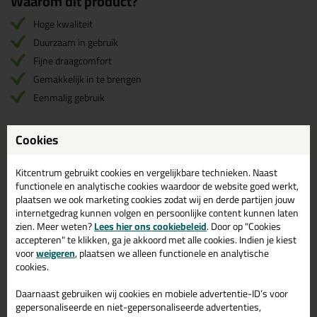
Waarom dit product?
Hoge kwaliteit
Duurzaam in gebruik
Fijne draagcomfort
Gemakkelijk in te brengen
Eenmalig gebruik
Cookies
Omschrijving
Reviews (0)
Kitcentrum gebruikt cookies en vergelijkbare technieken. Naast
OXXA Sana 8012-R
Reviews voor:
functionele en analytische cookies waardoor de website goed werkt,
plaatsen we ook marketing cookies zodat wij en derde partijen jouw
Oordoppen 50 paar
internetgedrag kunnen volgen en persoonlijke content kunnen laten
Er zijn nog geen reviews geschreven voor OXXA Sana 8012-R
zien. Meer weten?
Lees hier ons cookiebeleid
. Door op "Cookies
Oordoppen 50 paar.
Schrijf als eerste een review!
accepteren" te klikken, ga je akkoord met alle cookies. Indien je kiest
voor
weigeren
, plaatsen we alleen functionele en analytische
cookies.
Daarnaast gebruiken wij cookies en mobiele advertentie-ID’s voor
Gerelateerde producten
gepersonaliseerde en niet-gepersonaliseerde advertenties,