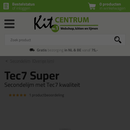
Bestelstatus
0 producten
of inloggen
in winkelwagen
Gratis
bezorging
in NL & BE
vanaf
75,-
Secondelijm
(Overige lijm)
Tec7 Super
Secondelijm met Tec7 kwaliteit
1 productbeoordeling