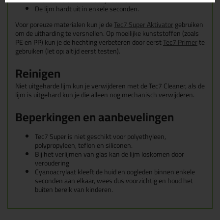
Druk de delen onmiddellijk samen.
De lijm hardt uit in enkele seconden.
Voor poreuze materialen kun je de
Tec7 Super Aktivator
gebruiken
om de uitharding te versnellen. Op moeilijke kunststoffen (zoals
PE en PP) kun je de hechting verbeteren door eerst
Tec7 Primer
te
gebruiken (let op: altijd eerst testen).
Reinigen
Niet uitgeharde lijm kun je verwijderen met de Tec7 Cleaner, als de
lijm is uitgehard kun je die alleen nog mechanisch verwijderen.
Beperkingen en aanbevelingen
Tec7 Super is niet geschikt voor polyethyleen,
polypropyleen, teflon en siliconen.
Bij het verlijmen van glas kan de lijm loskomen door
veroudering
Cyanoacrylaat kleeft de huid en oogleden binnen enkele
seconden aan elkaar, wees dus voorzichtig en houd het
buiten bereik van kinderen.