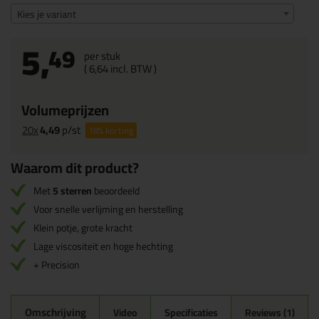
Kies je variant
5,
49
per stuk
(
6,
64
incl. BTW )
Volumeprijzen
20x
4,49
p/st
18%
korting
Waarom dit product?
Met
5 sterren
beoordeeld
Voor snelle verlijming en herstelling
Klein potje, grote kracht
Lage viscositeit en hoge hechting
+ Precision
Omschrijving
Video
Specificaties
Reviews (1)