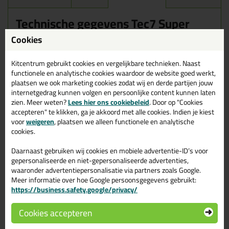
Technische gegevens Tec7 Super
Cookies
Bekijk hier het datablad met alle informatie over de Tec7
Super
Bekijk hier het veiligheidsinformatieblad over de Tec7
Kitcentrum gebruikt cookies en vergelijkbare technieken. Naast
Super
functionele en analytische cookies waardoor de website goed werkt,
plaatsen we ook marketing cookies zodat wij en derde partijen jouw
internetgedrag kunnen volgen en persoonlijke content kunnen laten
Basis: cyanoacrylaat.
zien. Meer weten?
Lees hier ons cookiebeleid
. Door op "Cookies
Vorm: druppelflacon.
accepteren" te klikken, ga je akkoord met alle cookies. Indien je kiest
Kleur: kleurloos, transparant.
voor
weigeren
, plaatsen we alleen functionele en analytische
Viscositeit: vloeibaar.
cookies.
Densiteit: 1,05 - 1,09 kg/dm³.
Vlampunt: 87°C
Daarnaast gebruiken wij cookies en mobiele advertentie-ID’s voor
Verwerkingsinstructies
gepersonaliseerde en niet-gepersonaliseerde advertenties,
waaronder advertentiepersonalisatie via partners zoals Google.
Meer informatie over hoe Google persoonsgegevens gebruikt:
Zorg dat de te verlijmen oppervlakken zuiver, droog, stof-
https://business.safety.google/privacy/
en vetvrij zijn. Voor het beste resultaat kun je reinigen met
Tec7
Cleaner
en/of
Multiclean
. Laat de reiniger wel eerst
volledig verdampen.
Cookies accepteren
Breng een dunne laag lijm aan op één van de zijden.