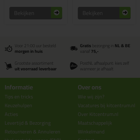
Bekijken
Bekijken
Voor 21:00 uur besteld
Gratis
bezorging in
NL & BE
morgen in huis
vanaf
75,-
Grootste assortiment
PostNL afhaalpunt: kies zelf
uit voorraad leverbaar
wanneer je afhaalt
Informatie
Over ons
Tips en tricks
Wie wij zijn?
Keuzehulpen
Vacatures bij kitcentrum.nl
Acties
Over Kitcentrum.nl
Levertijd & Bezorging
Maatschappelijk
Retourneren & Annuleren
Winkelmand