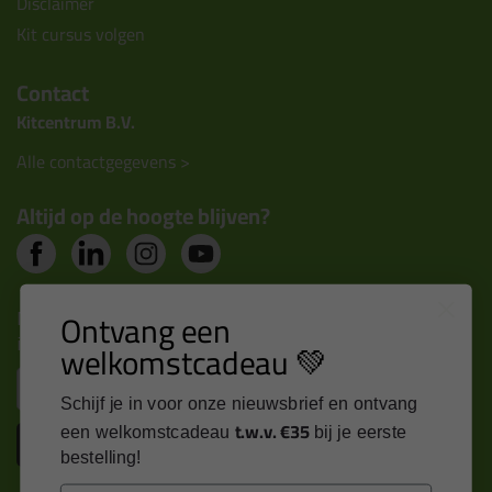
Disclaimer
Kit cursus volgen
Contact
Kitcentrum B.V.
Alle contactgegevens >
Altijd op de hoogte blijven?
Nieuws, tips en exclusieve deals rechtstreeks in je
Ontvang een
inbox
welkomstcadeau 💚
Email
Schijf je in voor onze nieuwsbrief en ontvang
t.w.v. €35
een welkomstcadeau
bij je eerste
Inschrijven
bestelling!