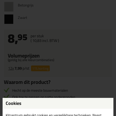
Betongrijs
Zwart
8,
95
per stuk
(
10,
83
incl. BTW )
Volumeprijzen
(geldig bij alle kleurcombinaties)
12x
7,99
p/st
11%
korting
Waarom dit product?
Hecht op de meeste bouwmaterialen
Ook toe te passen op natte ondergronden
Cookies
Binnen en buiten toepasbaar
Perfect overschilderbaar
Kitcentrum gebruikt cookies en vergelijkbare technieken. Naast