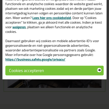
Veilig en schimmelbestendig
functionele en analytische cookies waardoor de website goed werkt,
plaatsen we ook marketing cookies zodat wij en derde partijen jouw
internetgedrag kunnen volgen en persoonlijke content kunnen laten
Omschrijving
Video
Specificaties
Reviews (0)
zien. Meer weten?
Lees hier ons cookiebeleid
. Door op "Cookies
accepteren" te klikken, ga je akkoord met alle cookies. Indien je kiest
voor
weigeren
, plaatsen we alleen functionele en analytische
Instructievideo Tec7 X-Seal 310ml
cookies.
Daarnaast gebruiken wij cookies en mobiele advertentie-ID’s voor
gepersonaliseerde en niet-gepersonaliseerde advertenties,
waaronder advertentiepersonalisatie via partners zoals Google.
Meer informatie over hoe Google persoonsgegevens gebruikt:
https://business.safety.google/privacy/
Cookies accepteren